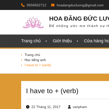
Skip
0934502712
hoadangducluong@gmail.com
to
content
HOA ĐĂNG ĐỨC L
Để những ước mơ thành sự t
Trang chủ
Giới thiệu
Cửa hàng h
Trang chủ
Học tiếng anh
I have to + (verb)
I have to + (verb)
22 Tháng 11, 2017
vanpham