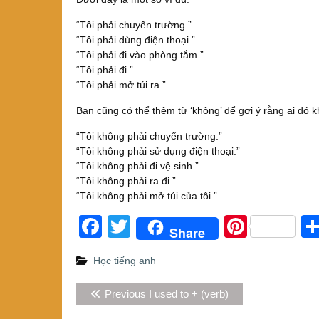
“Tôi phải chuyển trường.”
“Tôi phải dùng điện thoại.”
“Tôi phải đi vào phòng tắm.”
“Tôi phải đi.”
“Tôi phải mở túi ra.”
Bạn cũng có thể thêm từ ‘không’ để gợi ý rằng ai đó k
“Tôi không phải chuyển trường.”
“Tôi không phải sử dụng điện thoại.”
“Tôi không phải đi vệ sinh.”
“Tôi không phải ra đi.”
“Tôi không phải mở túi của tôi.”
F
T
Pi
Share
a
wi
nt
Học tiếng anh
c
tt
er
Điều
e
er
e
Previous
Previous
I used to + (verb)
hướng
post:
b
st