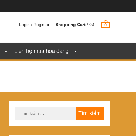
Login / Register
Shopping Cart
/
0
₫
0
Liên hệ mua hoa đăng
Tìm
kiếm
cho: