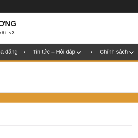
ƯƠNG
hật <3
oa đăng
Tin tức – Hỏi đáp
Chính sách