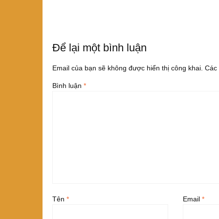
bài
o
viết
o
k
Để lại một bình luận
Email của bạn sẽ không được hiển thị công khai.
Các 
Bình luận
*
Tên
*
Email
*