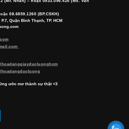
12 (Mr. Nhân) – hoặc 0933.096.426 (Ms. Vân
hoặc 08.6859.1260 (BP.CSKH)
, P.7, Quận Bình Thạnh, TP. HCM
luong.com
.com
mail.com
m/hoadanggiayducluonghcm
m/hoadangducluong
ng ước mơ thành sự thật <3