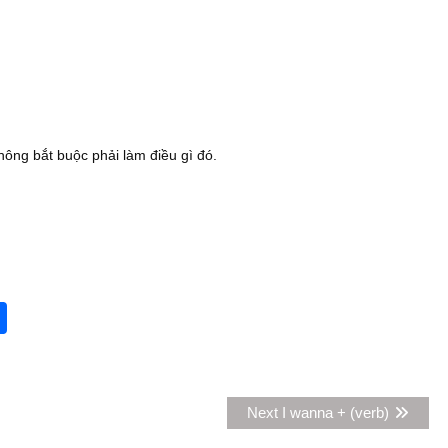
hông bắt buộc phải làm điều gì đó.
S
h
ar
e
Next
Next
I wanna + (verb)
post: