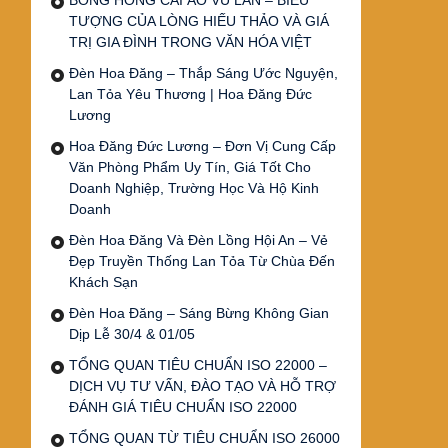
BÔNG HỒNG CÀI ÁO VU LAN – BIỂU
TƯỢNG CỦA LÒNG HIẾU THẢO VÀ GIÁ
TRỊ GIA ĐÌNH TRONG VĂN HÓA VIỆT
Đèn Hoa Đăng – Thắp Sáng Ước Nguyện,
Lan Tỏa Yêu Thương | Hoa Đăng Đức
Lương
Hoa Đăng Đức Lương – Đơn Vị Cung Cấp
Văn Phòng Phẩm Uy Tín, Giá Tốt Cho
Doanh Nghiệp, Trường Học Và Hộ Kinh
Doanh
Đèn Hoa Đăng Và Đèn Lồng Hội An – Vẻ
Đẹp Truyền Thống Lan Tỏa Từ Chùa Đến
Khách Sạn
Đèn Hoa Đăng – Sáng Bừng Không Gian
Dịp Lễ 30/4 & 01/05
TỔNG QUAN TIÊU CHUẨN ISO 22000 –
DỊCH VỤ TƯ VẤN, ĐÀO TẠO VÀ HỖ TRỢ
ĐÁNH GIÁ TIÊU CHUẨN ISO 22000
TỔNG QUAN TỪ TIÊU CHUẨN ISO 26000