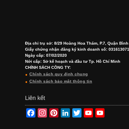
Địa chỉ trụ sở: 8/29 Hoàng Hoa Thám, P.7, Quận Bìn
Giấy chứng nhận đăng ký kinh doanh số: 03161307
Ngày cấp: 07/02/2020
Nới cấp: Sở kế hoạch và đầu tư Tp. Hồ Chí Minh
CHÍNH SÁCH CÔNG TY:
Chính sách quy định chung
Chính sách bảo mật thông tin
Liên kết
F
In
Pi
Li
T
Y
Y
a
st
nt
n
wi
o
o