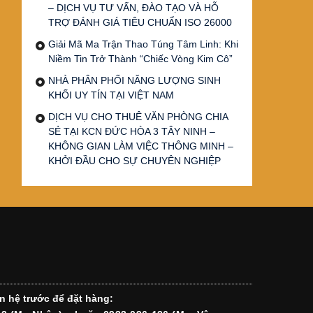
– DỊCH VỤ TƯ VẤN, ĐÀO TẠO VÀ HỖ
TRỢ ĐÁNH GIÁ TIÊU CHUẨN ISO 26000
Giải Mã Ma Trận Thao Túng Tâm Linh: Khi
Niềm Tin Trở Thành “Chiếc Vòng Kim Cô”
NHÀ PHÂN PHỐI NĂNG LƯỢNG SINH
KHỐI UY TÍN TẠI VIỆT NAM
DỊCH VỤ CHO THUÊ VĂN PHÒNG CHIA
SẺ TẠI KCN ĐỨC HÒA 3 TÂY NINH –
KHÔNG GIAN LÀM VIỆC THÔNG MINH –
KHỞI ĐẦU CHO SỰ CHUYÊN NGHIỆP
n hệ trước để đặt hàng: