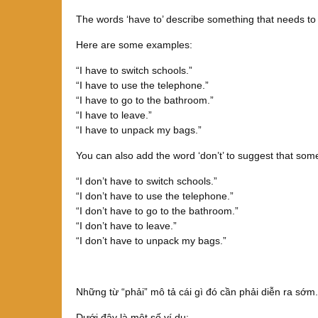
The words ‘have to’ describe something that needs to t
Here are some examples:
“I have to switch schools.”
“I have to use the telephone.”
“I have to go to the bathroom.”
“I have to leave.”
“I have to unpack my bags.”
You can also add the word ‘don’t’ to suggest that som
“I don’t have to switch schools.”
“I don’t have to use the telephone.”
“I don’t have to go to the bathroom.”
“I don’t have to leave.”
“I don’t have to unpack my bags.”
Những từ “phải” mô tả cái gì đó cần phải diễn ra sớm.
Dưới đây là một số ví dụ: