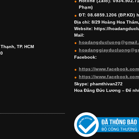
Hotline (Zalo): 0934.502.7
Phạm)
ĐT: 08.6859.1206 (BP.KD) 
Địa chỉ: 8/29 Hoàng Hoa Thám
Website: https://hoadangduc
Mail:
hoadangducluong@gmail
h Thạnh, TP. HCM
hoadanggiayducluong@g
10
Facebook:
https://www.facebook.co
https://www.facebook.co
Skype: phamthivan272
Hoa Đăng Đức Lương – Để nhữ