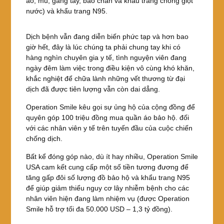
áo, mũ, găng tay, bao chân và khẩu trang chống giọt
nước) và khẩu trang N95.
Dịch bệnh vẫn đang diễn biến phức tạp và hơn bao
giờ hết, đây là lúc chúng ta phải chung tay khi có
hàng nghìn chuyên gia y tế, tình nguyện viên đang
ngày đêm làm việc trong điều kiện vô cùng khó khăn,
khắc nghiệt để chữa lành những vết thương từ đại
dịch đã được tiên lượng vẫn còn dai dẳng.
Operation Smile kêu gọi sự ủng hộ của cộng đồng để
quyên góp 100 triệu đồng mua quần áo bảo hộ. đối
với các nhân viên y tế trên tuyến đầu của cuộc chiến
chống dịch.
Bất kể đóng góp nào, dù ít hay nhiều, Operation Smile
USA cam kết cung cấp một số tiền tương đương để
tăng gấp đôi số lượng đồ bảo hộ và khẩu trang N95
để giúp giảm thiểu nguy cơ lây nhiễm bệnh cho các
nhân viên hiện đang làm nhiệm vụ (được Operation
Smile hỗ trợ tối đa 50.000 USD – 1,3 tỷ đồng).