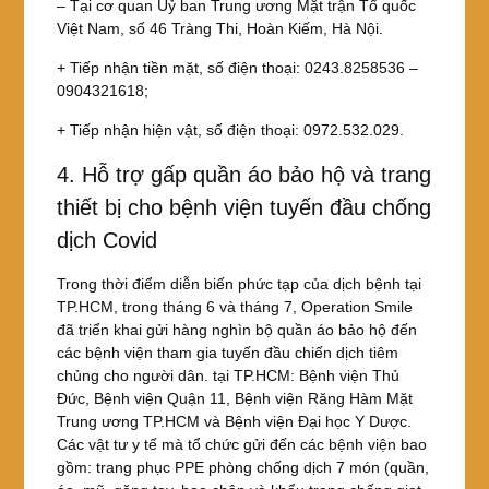
– Tại cơ quan Uỷ ban Trung ương Mặt trận Tổ quốc
Việt Nam, số 46 Tràng Thi, Hoàn Kiếm, Hà Nội.
+ Tiếp nhận tiền mặt, số điện thoại: 0243.8258536 –
0904321618;
+ Tiếp nhận hiện vật, số điện thoại: 0972.532.029.
4. Hỗ trợ gấp quần áo bảo hộ và trang
thiết bị cho bệnh viện tuyến đầu chống
dịch Covid
Trong thời điểm diễn biến phức tạp của dịch bệnh tại
TP.HCM, trong tháng 6 và tháng 7, Operation Smile
đã triển khai gửi hàng nghìn bộ quần áo bảo hộ đến
các bệnh viện tham gia tuyến đầu chiến dịch tiêm
chủng cho người dân. tại TP.HCM: Bệnh viện Thủ
Đức, Bệnh viện Quận 11, Bệnh viện Răng Hàm Mặt
Trung ương TP.HCM và Bệnh viện Đại học Y Dược.
Các vật tư y tế mà tổ chức gửi đến các bệnh viện bao
gồm: trang phục PPE phòng chống dịch 7 món (quần,