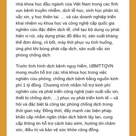
nhà khoa học đầu ngành của Việt Nam trong các lĩnh
vực bệnh truyền nhiễm, dịch tễ học, sinh học phân tử,
vắc xin, y học thiên tai. … và các doanh nghiệp triển
khai nhiệm vụ khoa học và công nghệ cấp quốc gia
nghiên cứu đặc điểm dịch tễ, chế tạo bộ dụng cụ phát
hiện vi rút, xây dựng phác đồ điều trị, sản xuất kháng
thể đơn dòng, rô bốt, máy thở phục vụ tình huống,
ứng phó khi bùng phát cấp dịch, sản xuất vắc xin
phòng chống dịch.
Trước tình hình dịch bệnh nguy hiểm, UBMTTQVN
mong muốn hỗ trợ các nhà khoa học trong việc
nghiên cứu phòng, chống dịch bệnh bằng nguồn kinh
phí 1 tỷ đồng. Chương trình nhằm hỗ trợ kinh phí
nghiên cứu và phát triển công nghệ (sản xuất vắc xin,
thiết bị chống dịch, …) phục vụ phát triển kinh tế – xã
hội và đặc biệt là công tác phòng chống dịch trong
thời gian này. Đồng thời, đẩy mạnh các biện pháp
khẩn cấp nhằm ngăn chặn dịch bệnh lây lan, cung
cấp thông tin hỗ trợ cảnh báo sớm, hướng tới chăm
sóc, điều trị và bảo vệ sức khỏe cộng đồng.