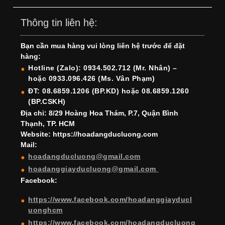
a
st
nt
n
wi
o
o
c
a
er
k
tt
u
u
Thông tin liên hệ:
e
gr
e
e
er
T
T
Bạn cần mua hàng vui lòng liên hệ trước để đặt
b
a
st
dI
u
u
hàng:
o
m
n
b
b
Hotline (Zalo): 0934.502.712 (Mr. Nhân) –
hoặc 0933.096.426 (Ms. Vân Phạm)
o
e
e
ĐT: 08.6859.1206 (BP.KD) hoặc 08.6859.1260
k
C
(BP.CSKH)
h
Địa chỉ: 8/29 Hoàng Hoa Thám, P.7, Quận Bình
Thạnh, TP. HCM
a
Website: https://hoadangducluong.com
Mail:
n
hoadangducluong@gmail.com
n
hoadanggiayducluong@gmail.com
el
Facebook:
https://www.facebook.com/hoadanggiayducl
uonghcm
https://www.facebook.com/hoadangducluong