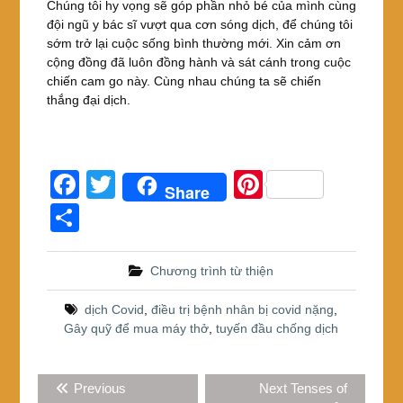
Chúng tôi hy vọng sẽ góp phần nhỏ bé của mình cùng
đội ngũ y bác sĩ vượt qua cơn sóng dịch, để chúng tôi
sớm trở lại cuộc sống bình thường mới. Xin cảm ơn
cộng đồng đã luôn đồng hành và sát cánh trong cuộc
chiến cam go này. Cùng nhau chúng ta sẽ chiến
thắng đại dịch.
F
T
Pi
Share
a
wi
nt
S
c
tt
er
h
e
er
e
ar
Chương trình từ thiện
b
st
e
dịch Covid
,
điều trị bệnh nhân bị covid nặng
,
o
Gây quỹ để mua máy thở
,
tuyến đầu chống dịch
o
Điều
k
Previous
Next
Previous
Next
Tenses of
hướng