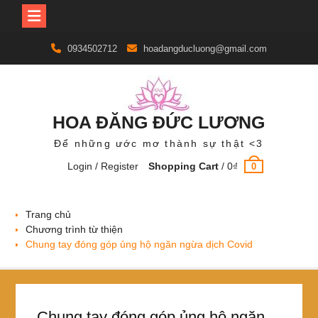
Skip
0934502712
hoadangducluong@gmail.com
to
content
HOA ĐĂNG ĐỨC LƯƠNG
Để những ước mơ thành sự thật <3
Login / Register
Shopping Cart
/
0
₫
0
Trang chủ
Chương trình từ thiện
Chung tay đóng góp ủng hộ ngăn ngừa dịch Covid
Chung tay đóng góp ủng hộ ngăn