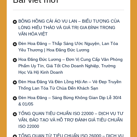
BÔNG HỒNG CÀI ÁO VU LAN – BIỂU TƯỢNG CỦA
LÒNG HIẾU THẢO VÀ GIÁ TRỊ GIA ĐÌNH TRONG
VĂN HÓA VIỆT
Đèn Hoa Đăng – Thắp Sáng Ước Nguyện, Lan Tỏa
Yêu Thương | Hoa Đăng Đức Lương
Hoa Đăng Đức Lương – Đơn Vị Cung Cấp Văn Phòng
Phẩm Uy Tín, Giá Tốt Cho Doanh Nghiệp, Trường
Học Và Hộ Kinh Doanh
Đèn Hoa Đăng Và Đèn Lồng Hội An – Vẻ Đẹp Truyền
Thống Lan Tỏa Từ Chùa Đến Khách Sạn
Đèn Hoa Đăng – Sáng Bừng Không Gian Dịp Lễ 30/4
& 01/05
TỔNG QUAN TIÊU CHUẨN ISO 22000 – DỊCH VỤ TƯ
VẤN, ĐÀO TẠO VÀ HỖ TRỢ ĐÁNH GIÁ TIÊU CHUẨN
ISO 22000
TỔNG QUAN TỪ TIÊU CHUẨN ISO 26000 – DỊCH VỤ