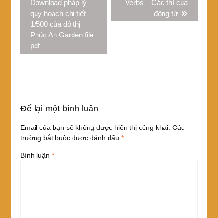
post:
post:
Download pháp lý
Verbs – Các thì của
bài
quy hoạch chi tiết
động từ
viết
1/500 của đô thị
Phúc An Garden file
pdf
Để lại một bình luận
Email của bạn sẽ không được hiển thị công khai.
Các
trường bắt buộc được đánh dấu
*
Bình luận
*