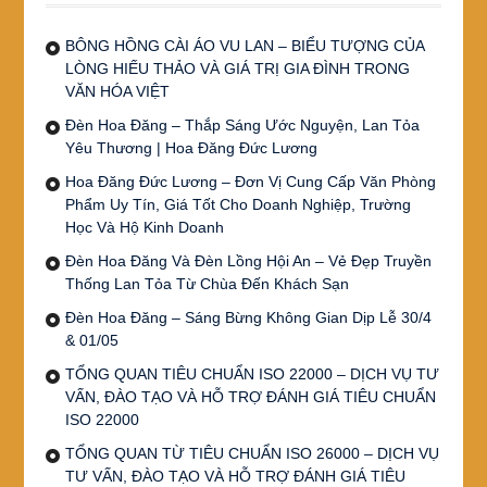
BÔNG HỒNG CÀI ÁO VU LAN – BIỂU TƯỢNG CỦA
LÒNG HIẾU THẢO VÀ GIÁ TRỊ GIA ĐÌNH TRONG
VĂN HÓA VIỆT
Đèn Hoa Đăng – Thắp Sáng Ước Nguyện, Lan Tỏa
Yêu Thương | Hoa Đăng Đức Lương
Hoa Đăng Đức Lương – Đơn Vị Cung Cấp Văn Phòng
Phẩm Uy Tín, Giá Tốt Cho Doanh Nghiệp, Trường
Học Và Hộ Kinh Doanh
Đèn Hoa Đăng Và Đèn Lồng Hội An – Vẻ Đẹp Truyền
Thống Lan Tỏa Từ Chùa Đến Khách Sạn
Đèn Hoa Đăng – Sáng Bừng Không Gian Dịp Lễ 30/4
& 01/05
TỔNG QUAN TIÊU CHUẨN ISO 22000 – DỊCH VỤ TƯ
VẤN, ĐÀO TẠO VÀ HỖ TRỢ ĐÁNH GIÁ TIÊU CHUẨN
ISO 22000
TỔNG QUAN TỪ TIÊU CHUẨN ISO 26000 – DỊCH VỤ
TƯ VẤN, ĐÀO TẠO VÀ HỖ TRỢ ĐÁNH GIÁ TIÊU