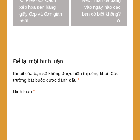
Previous
Cách
Next
Thả hoa đăng
hướng
o
post:
post:
xếp hoa sen bằng
vào ngày nào các
bài
giấy đẹp và đơn giản
bạn có biết không?
k
viết
nhất
Để lại một bình luận
Email của bạn sẽ không được hiển thị công khai.
Các
trường bắt buộc được đánh dấu
*
Bình luận
*