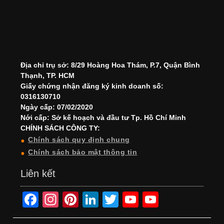
Địa chỉ trụ sở: 8/29 Hoàng Hoa Thám, P.7, Quận Bình
Thạnh, TP. HCM
Giấy chứng nhận đăng ký kinh doanh số:
0316130710
Ngày cấp: 07/02/2020
Nới cấp: Sở kế hoạch và đầu tư Tp. Hồ Chí Minh
CHÍNH SÁCH CÔNG TY:
Chính sách quy định chung
Chính sách bảo mật thông tin
Liên kết
F
In
Pi
Li
T
Y
Y
a
st
nt
n
wi
o
o