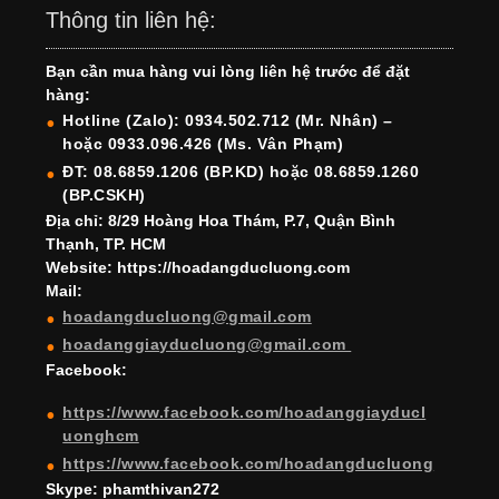
c
a
er
k
tt
u
u
Thông tin liên hệ:
e
gr
e
e
er
T
T
Bạn cần mua hàng vui lòng liên hệ trước để đặt
b
a
st
dI
u
u
hàng:
o
m
n
b
b
Hotline (Zalo): 0934.502.712 (Mr. Nhân) –
hoặc 0933.096.426 (Ms. Vân Phạm)
o
e
e
ĐT: 08.6859.1206 (BP.KD) hoặc 08.6859.1260
k
C
(BP.CSKH)
h
Địa chỉ: 8/29 Hoàng Hoa Thám, P.7, Quận Bình
Thạnh, TP. HCM
a
Website: https://hoadangducluong.com
Mail:
n
hoadangducluong@gmail.com
n
hoadanggiayducluong@gmail.com
el
Facebook:
https://www.facebook.com/hoadanggiayducl
uonghcm
https://www.facebook.com/hoadangducluong
Skype: phamthivan272