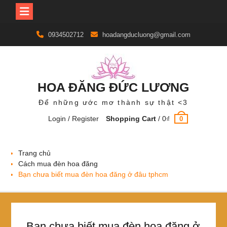
Skip
0934502712
hoadangducluong@gmail.com
to
content
HOA ĐĂNG ĐỨC LƯƠNG
Để những ước mơ thành sự thật <3
Login / Register
Shopping Cart
/
0
₫
0
Trang chủ
Cách mua đèn hoa đăng
Bạn chưa biết mua đèn hoa đăng ở đâu tphcm
Bạn chưa biết mua đèn hoa đăng ở