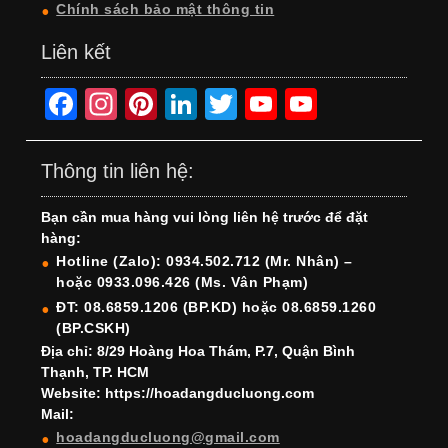
Chính sách bảo mật thông tin
Liên kết
F
In
Pi
Li
T
Y
Y
a
st
nt
n
wi
o
o
c
a
er
k
tt
u
u
Thông tin liên hệ:
e
gr
e
e
er
T
T
Bạn cần mua hàng vui lòng liên hệ trước để đặt
b
a
st
dI
u
u
hàng:
o
m
n
b
b
Hotline (Zalo): 0934.502.712 (Mr. Nhân) –
hoặc 0933.096.426 (Ms. Vân Phạm)
o
e
e
ĐT: 08.6859.1206 (BP.KD) hoặc 08.6859.1260
k
C
(BP.CSKH)
h
Địa chỉ: 8/29 Hoàng Hoa Thám, P.7, Quận Bình
Thạnh, TP. HCM
a
Website: https://hoadangducluong.com
Mail:
n
hoadangducluong@gmail.com