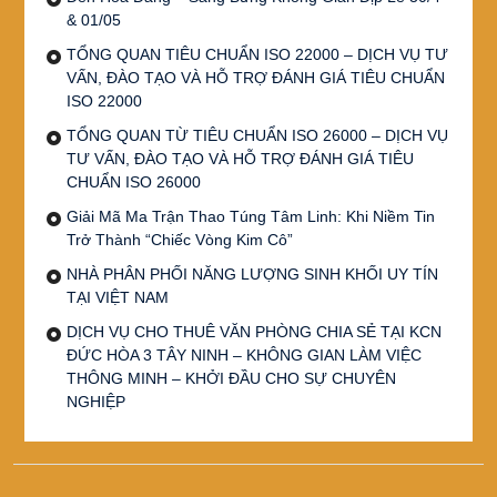
& 01/05
TỔNG QUAN TIÊU CHUẨN ISO 22000 – DỊCH VỤ TƯ
VẤN, ĐÀO TẠO VÀ HỖ TRỢ ĐÁNH GIÁ TIÊU CHUẨN
ISO 22000
TỔNG QUAN TỪ TIÊU CHUẨN ISO 26000 – DỊCH VỤ
TƯ VẤN, ĐÀO TẠO VÀ HỖ TRỢ ĐÁNH GIÁ TIÊU
CHUẨN ISO 26000
Giải Mã Ma Trận Thao Túng Tâm Linh: Khi Niềm Tin
Trở Thành “Chiếc Vòng Kim Cô”
NHÀ PHÂN PHỐI NĂNG LƯỢNG SINH KHỐI UY TÍN
TẠI VIỆT NAM
DỊCH VỤ CHO THUÊ VĂN PHÒNG CHIA SẺ TẠI KCN
ĐỨC HÒA 3 TÂY NINH – KHÔNG GIAN LÀM VIỆC
THÔNG MINH – KHỞI ĐẦU CHO SỰ CHUYÊN
NGHIỆP