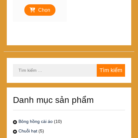
giá:
Sản
từ
Chọn
phẩm
3,000₫
này
đến
có
10,000₫
nhiều
biến
thể.
Các
tùy
chọn
Tìm
có
kiếm
thể
cho:
được
chọn
trên
Danh mục sản phẩm
trang
sản
phẩm
Bông hồng cài áo
(10)
Chuỗi hạt
(5)