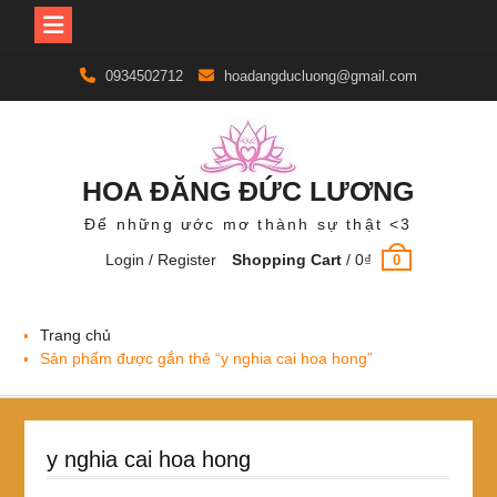
Skip
0934502712
hoadangducluong@gmail.com
to
content
HOA ĐĂNG ĐỨC LƯƠNG
Để những ước mơ thành sự thật <3
Login / Register
Shopping Cart
/
0
₫
0
Trang chủ
Sản phẩm được gắn thẻ “y nghia cai hoa hong”
y nghia cai hoa hong