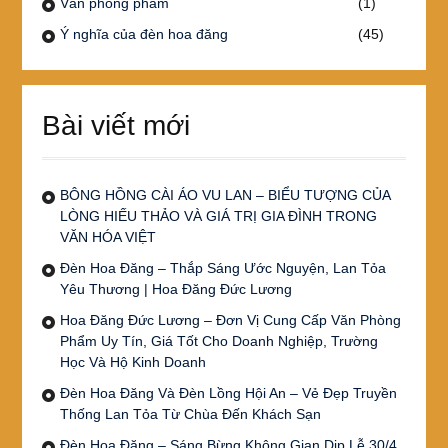
Văn phòng phẩm
(1)
Ý nghĩa của đèn hoa đăng
(45)
Bài viết mới
BÔNG HỒNG CÀI ÁO VU LAN – BIỂU TƯỢNG CỦA
LÒNG HIẾU THẢO VÀ GIÁ TRỊ GIA ĐÌNH TRONG
VĂN HÓA VIỆT
Đèn Hoa Đăng – Thắp Sáng Ước Nguyện, Lan Tỏa
Yêu Thương | Hoa Đăng Đức Lương
Hoa Đăng Đức Lương – Đơn Vị Cung Cấp Văn Phòng
Phẩm Uy Tín, Giá Tốt Cho Doanh Nghiệp, Trường
Học Và Hộ Kinh Doanh
Đèn Hoa Đăng Và Đèn Lồng Hội An – Vẻ Đẹp Truyền
Thống Lan Tỏa Từ Chùa Đến Khách Sạn
Đèn Hoa Đăng – Sáng Bừng Không Gian Dịp Lễ 30/4