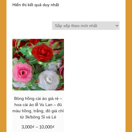
Hiển thị kết quả duy nhất
Bông hồng cài áo giá rẻ –
hoa cài áo lễ Vu Lan – đủ
màu hồng, trắng, đỏ giá chỉ
từ 3k/bông Sỉ và Lẻ
Khoảng
3,000
₫
–
10,000
₫