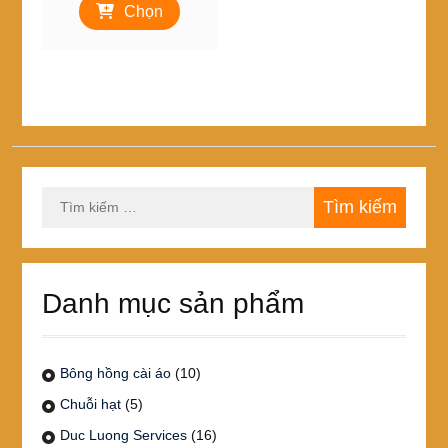
từ
Chọn
phẩm
150,000₫
này
đến
có
220,000₫
nhiều
biến
thể.
Các
tùy
chọn
Tìm
có
kiếm
thể
cho:
được
chọn
trên
Danh mục sản phẩm
trang
sản
phẩm
Bông hồng cài áo
(10)
Chuỗi hạt
(5)
Duc Luong Services
(16)