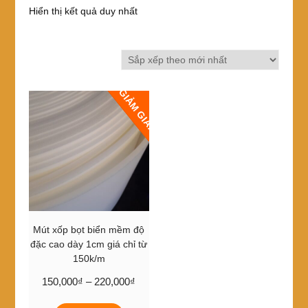
Hiển thị kết quả duy nhất
GIẢM GIÁ!
Mút xốp bọt biển mềm độ
đặc cao dày 1cm giá chỉ từ
150k/m
Khoảng
150,000
₫
–
220,000
₫
giá:
Sản