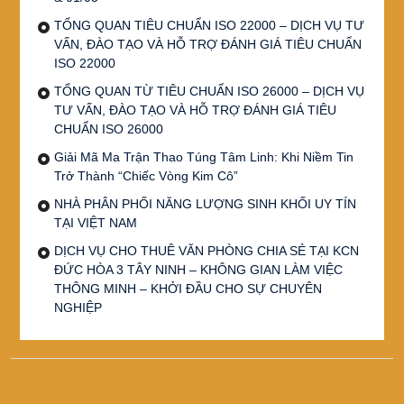
TỔNG QUAN TIÊU CHUẨN ISO 22000 – DỊCH VỤ TƯ
VẤN, ĐÀO TẠO VÀ HỖ TRỢ ĐÁNH GIÁ TIÊU CHUẨN
ISO 22000
TỔNG QUAN TỪ TIÊU CHUẨN ISO 26000 – DỊCH VỤ
TƯ VẤN, ĐÀO TẠO VÀ HỖ TRỢ ĐÁNH GIÁ TIÊU
CHUẨN ISO 26000
Giải Mã Ma Trận Thao Túng Tâm Linh: Khi Niềm Tin
Trở Thành “Chiếc Vòng Kim Cô”
NHÀ PHÂN PHỐI NĂNG LƯỢNG SINH KHỐI UY TÍN
TẠI VIỆT NAM
DỊCH VỤ CHO THUÊ VĂN PHÒNG CHIA SẺ TẠI KCN
ĐỨC HÒA 3 TÂY NINH – KHÔNG GIAN LÀM VIỆC
THÔNG MINH – KHỞI ĐẦU CHO SỰ CHUYÊN
NGHIỆP