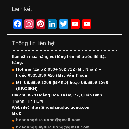
Liên kết
F
In
Pi
Li
T
Y
Y
a
st
nt
n
wi
o
o
c
a
er
k
tt
u
u
Thông tin liên hệ:
e
gr
e
e
er
T
T
Bạn cần mua hàng vui lòng liên hệ trước để đặt
b
a
st
dI
u
u
hàng:
o
m
n
b
b
Hotline (Zalo): 0934.502.712 (Mr. Nhân) –
hoặc 0933.096.426 (Ms. Vân Phạm)
o
e
e
ĐT: 08.6859.1206 (BP.KD) hoặc 08.6859.1260
k
C
(BP.CSKH)
h
Địa chỉ: 8/29 Hoàng Hoa Thám, P.7, Quận Bình
Thạnh, TP. HCM
a
Website: https://hoadangducluong.com
Mail:
n
hoadangducluong@gmail.com
n
hoadanggiayducluong@gmail.com