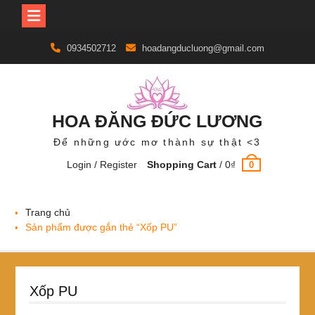
Skip
0934502712
hoadangducluong@gmail.com
to
content
HOA ĐĂNG ĐỨC LƯƠNG
Để những ước mơ thành sự thật <3
Login / Register
Shopping Cart
/
0
₫
0
Trang chủ
Sản phẩm được gắn thẻ “Xốp PU”
Xốp PU