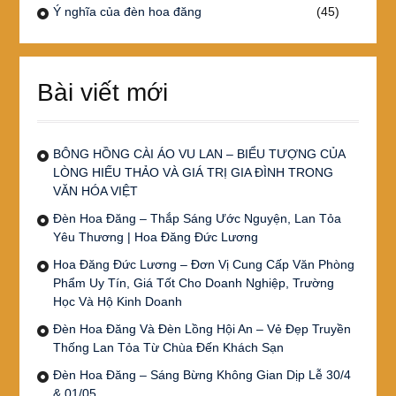
Ý nghĩa của đèn hoa đăng
(45)
Bài viết mới
BÔNG HỒNG CÀI ÁO VU LAN – BIỂU TƯỢNG CỦA
LÒNG HIẾU THẢO VÀ GIÁ TRỊ GIA ĐÌNH TRONG
VĂN HÓA VIỆT
Đèn Hoa Đăng – Thắp Sáng Ước Nguyện, Lan Tỏa
Yêu Thương | Hoa Đăng Đức Lương
Hoa Đăng Đức Lương – Đơn Vị Cung Cấp Văn Phòng
Phẩm Uy Tín, Giá Tốt Cho Doanh Nghiệp, Trường
Học Và Hộ Kinh Doanh
Đèn Hoa Đăng Và Đèn Lồng Hội An – Vẻ Đẹp Truyền
Thống Lan Tỏa Từ Chùa Đến Khách Sạn
Đèn Hoa Đăng – Sáng Bừng Không Gian Dịp Lễ 30/4
& 01/05