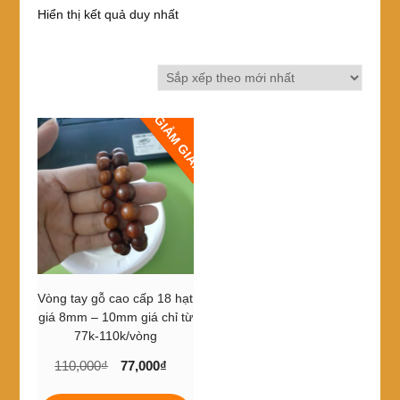
Hiển thị kết quả duy nhất
GIẢM GIÁ!
Vòng tay gỗ cao cấp 18 hạt
giá 8mm – 10mm giá chỉ từ
77k-110k/vòng
Giá
Giá
110,000
₫
77,000
₫
gốc
hiện