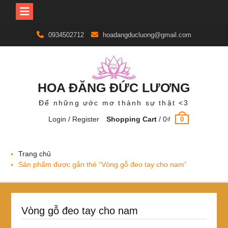
Skip
0934502712
hoadangducluong@gmail.com
to
content
HOA ĐĂNG ĐỨC LƯƠNG
Để những ước mơ thành sự thật <3
Login / Register
Shopping Cart
/
0
₫
0
Trang chủ
Sản phẩm được gắn thẻ “Vòng gỗ đeo tay cho nam”
Vòng gỗ đeo tay cho nam