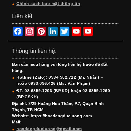
Chính sách bảo mật thông tin
Liên kết
F
In
Pi
Li
T
Y
Y
a
st
nt
n
wi
o
o
c
a
er
k
tt
u
u
Thông tin liên hệ:
e
gr
e
e
er
T
T
Bạn cần mua hàng vui lòng liên hệ trước để đặt
b
a
st
dI
u
u
hàng:
o
m
n
b
b
Hotline (Zalo): 0934.502.712 (Mr. Nhân) –
hoặc 0933.096.426 (Ms. Vân Phạm)
o
e
e
ĐT: 08.6859.1206 (BP.KD) hoặc 08.6859.1260
k
C
(BP.CSKH)
h
Địa chỉ: 8/29 Hoàng Hoa Thám, P.7, Quận Bình
Thạnh, TP. HCM
a
Website: https://hoadangducluong.com
Mail:
n
hoadangducluong@gmail.com