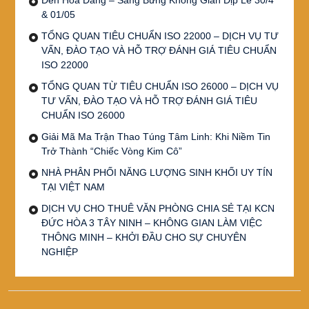
& 01/05
TỔNG QUAN TIÊU CHUẨN ISO 22000 – DỊCH VỤ TƯ
VẤN, ĐÀO TẠO VÀ HỖ TRỢ ĐÁNH GIÁ TIÊU CHUẨN
ISO 22000
TỔNG QUAN TỪ TIÊU CHUẨN ISO 26000 – DỊCH VỤ
TƯ VẤN, ĐÀO TẠO VÀ HỖ TRỢ ĐÁNH GIÁ TIÊU
CHUẨN ISO 26000
Giải Mã Ma Trận Thao Túng Tâm Linh: Khi Niềm Tin
Trở Thành “Chiếc Vòng Kim Cô”
NHÀ PHÂN PHỐI NĂNG LƯỢNG SINH KHỐI UY TÍN
TẠI VIỆT NAM
DỊCH VỤ CHO THUÊ VĂN PHÒNG CHIA SẺ TẠI KCN
ĐỨC HÒA 3 TÂY NINH – KHÔNG GIAN LÀM VIỆC
THÔNG MINH – KHỞI ĐẦU CHO SỰ CHUYÊN
NGHIỆP