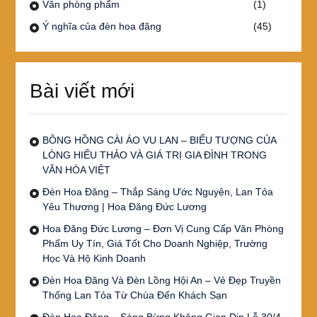
Văn phòng phẩm
(1)
Ý nghĩa của đèn hoa đăng
(45)
Bài viết mới
BÔNG HỒNG CÀI ÁO VU LAN – BIỂU TƯỢNG CỦA
LÒNG HIẾU THẢO VÀ GIÁ TRỊ GIA ĐÌNH TRONG
VĂN HÓA VIỆT
Đèn Hoa Đăng – Thắp Sáng Ước Nguyện, Lan Tỏa
Yêu Thương | Hoa Đăng Đức Lương
Hoa Đăng Đức Lương – Đơn Vị Cung Cấp Văn Phòng
Phẩm Uy Tín, Giá Tốt Cho Doanh Nghiệp, Trường
Học Và Hộ Kinh Doanh
Đèn Hoa Đăng Và Đèn Lồng Hội An – Vẻ Đẹp Truyền
Thống Lan Tỏa Từ Chùa Đến Khách Sạn
Đèn Hoa Đăng – Sáng Bừng Không Gian Dịp Lễ 30/4