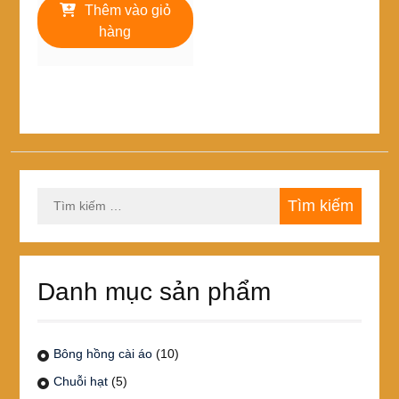
là:
tại
Thêm vào giỏ
110,000₫.
là:
hàng
77,000₫.
Tìm
kiếm
cho:
Danh mục sản phẩm
Bông hồng cài áo
(10)
Chuỗi hạt
(5)