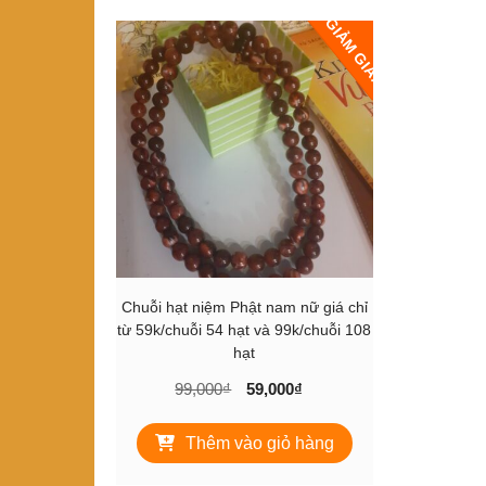
GIẢM GIÁ!
Chuỗi hạt niệm Phật nam nữ giá chỉ
từ 59k/chuỗi 54 hạt và 99k/chuỗi 108
hạt
Giá
Giá
99,000
₫
59,000
₫
gốc
hiện
là:
tại
Thêm vào giỏ hàng
99,000₫.
là:
59,000₫.