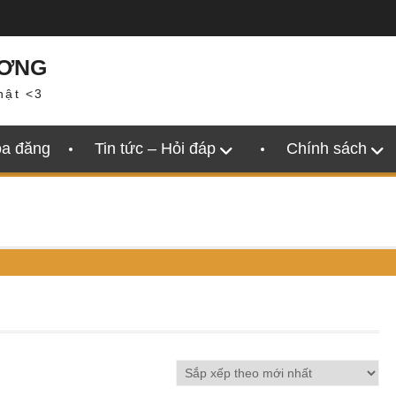
ƯƠNG
hật <3
oa đăng
Tin tức – Hỏi đáp
Chính sách