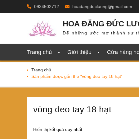
Skip
0934502712
hoadangducluong@gmail.com
to
content
HOA ĐĂNG ĐỨC L
Để những ước mơ thành sự t
Trang chủ
Giới thiệu
Cửa hàng h
Trang chủ
Sản phẩm được gắn thẻ “vòng đeo tay 18 hạt”
vòng đeo tay 18 hạt
Hiển thị kết quả duy nhất