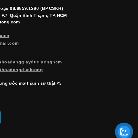
hoặc 08.6859.1260 (BP.CSKH)
, P.7, Quận Bình Thạnh, TP. HCM
luong.com
.com
mail.com
m/hoadanggiayducluonghcm
m/hoadangducluong
ng ước mơ thành sự thật <3