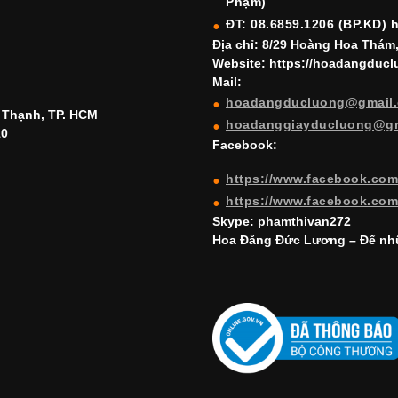
Phạm)
ĐT: 08.6859.1206 (BP.KD) 
Địa chỉ: 8/29 Hoàng Hoa Thám
Website: https://hoadangduc
Mail:
hoadangducluong@gmail
h Thạnh, TP. HCM
hoadanggiayducluong@g
10
Facebook:
https://www.facebook.co
https://www.facebook.co
Skype: phamthivan272
Hoa Đăng Đức Lương – Để nhữ