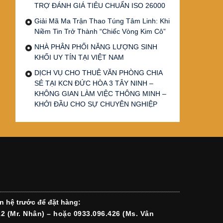
TRỢ ĐÁNH GIÁ TIÊU CHUẨN ISO 26000
Giải Mã Ma Trận Thao Túng Tâm Linh: Khi
Niềm Tin Trở Thành “Chiếc Vòng Kim Cô”
NHÀ PHÂN PHỐI NĂNG LƯỢNG SINH
KHỐI UY TÍN TẠI VIỆT NAM
DỊCH VỤ CHO THUÊ VĂN PHÒNG CHIA
SẺ TẠI KCN ĐỨC HÒA 3 TÂY NINH –
KHÔNG GIAN LÀM VIỆC THÔNG MINH –
KHỞI ĐẦU CHO SỰ CHUYÊN NGHIỆP
n hệ trước để đặt hàng:
12 (Mr. Nhân) – hoặc 0933.096.426 (Ms. Vân