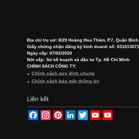
Địa chỉ trụ sở: 8/29 Hoàng Hoa Thám, P.7, Quận Bìn
Giấy chứng nhận đăng ký kinh doanh số: 03161307
Ngày cấp: 07/02/2020
Nới cấp: Sở kế hoạch và đầu tư Tp. Hồ Chí Minh
CHÍNH SÁCH CÔNG TY:
Chính sách quy định chung
Chính sách bảo mật thông tin
Liên kết
F
In
Pi
Li
T
Y
Y
a
st
nt
n
wi
o
o
c
a
er
k
tt
u
u