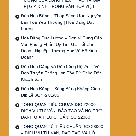
TƯỢNG CỦA LÒNG HIẾU THẢO VÀ GIÁ
TRỊ GIA ĐÌNH TRONG VĂN HÓA VIỆT
Đèn Hoa Đăng – Thắp Sáng Ước Nguyện,
Lan Tỏa Yêu Thương | Hoa Đăng Đức
Lương
Hoa Đăng Đức Lương – Đơn Vị Cung Cấp
Văn Phòng Phẩm Uy Tín, Giá Tốt Cho
Doanh Nghiệp, Trường Học Và Hộ Kinh
Doanh
Đèn Hoa Đăng Và Đèn Lồng Hội An – Vẻ
Đẹp Truyền Thống Lan Tỏa Từ Chùa Đến
Khách Sạn
Đèn Hoa Đăng – Sáng Bừng Không Gian
Dịp Lễ 30/4 & 01/05
TỔNG QUAN TIÊU CHUẨN ISO 22000 –
DỊCH VỤ TƯ VẤN, ĐÀO TẠO VÀ HỖ TRỢ
ĐÁNH GIÁ TIÊU CHUẨN ISO 22000
TỔNG QUAN TỪ TIÊU CHUẨN ISO 26000
– DỊCH VỤ TƯ VẤN, ĐÀO TẠO VÀ HỖ