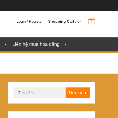
Login / Register
Shopping Cart
/
0
₫
0
Liên hệ mua hoa đăng
Tìm
kiếm
cho: