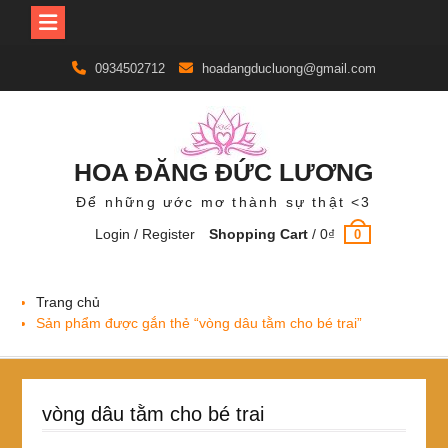
Skip
0934502712
hoadangducluong@gmail.com
to
content
HOA ĐĂNG ĐỨC LƯƠNG
Để những ước mơ thành sự thật <3
Login / Register
Shopping Cart
/
0
₫
0
Trang chủ
Sản phẩm được gắn thẻ “vòng dâu tằm cho bé trai”
vòng dâu tằm cho bé trai