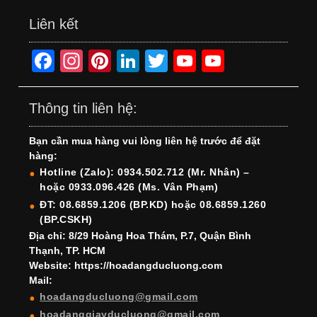
Liên kết
F
In
Pi
Li
T
Y
Y
a
st
nt
n
wi
o
o
c
a
er
k
tt
u
u
Thông tin liên hệ:
e
gr
e
e
er
T
T
Bạn cần mua hàng vui lòng liên hệ trước để đặt
b
a
st
dI
u
u
hàng:
o
m
n
b
b
Hotline (Zalo): 0934.502.712 (Mr. Nhân) –
hoặc 0933.096.426 (Ms. Vân Phạm)
o
e
e
ĐT: 08.6859.1206 (BP.KD) hoặc 08.6859.1260
k
C
(BP.CSKH)
h
Địa chỉ: 8/29 Hoàng Hoa Thám, P.7, Quận Bình
Thạnh, TP. HCM
a
Website: https://hoadangducluong.com
Mail:
n
hoadangducluong@gmail.com
n
hoadanggiayducluong@gmail.com