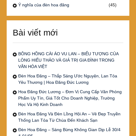
Ý nghĩa của đèn hoa đăng
(45)
Bài viết mới
BÔNG HỒNG CÀI ÁO VU LAN – BIỂU TƯỢNG CỦA
LÒNG HIẾU THẢO VÀ GIÁ TRỊ GIA ĐÌNH TRONG
VĂN HÓA VIỆT
Đèn Hoa Đăng – Thắp Sáng Ước Nguyện, Lan Tỏa
Yêu Thương | Hoa Đăng Đức Lương
Hoa Đăng Đức Lương – Đơn Vị Cung Cấp Văn Phòng
Phẩm Uy Tín, Giá Tốt Cho Doanh Nghiệp, Trường
Học Và Hộ Kinh Doanh
Đèn Hoa Đăng Và Đèn Lồng Hội An – Vẻ Đẹp Truyền
Thống Lan Tỏa Từ Chùa Đến Khách Sạn
Đèn Hoa Đăng – Sáng Bừng Không Gian Dịp Lễ 30/4
& 01/05