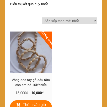
Hiển thị kết quả duy nhất
GIẢM GIÁ!
Vòng đeo tay gỗ dâu tằm
cho em bé 10k/chiếc
Giá
Giá
15,000
₫
10,000
₫
gốc
hiện
là:
tại
Thêm vào giỏ