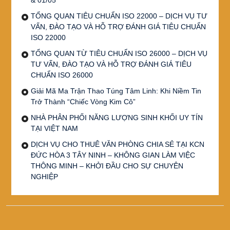
TỔNG QUAN TIÊU CHUẨN ISO 22000 – DỊCH VỤ TƯ
VẤN, ĐÀO TẠO VÀ HỖ TRỢ ĐÁNH GIÁ TIÊU CHUẨN
ISO 22000
TỔNG QUAN TỪ TIÊU CHUẨN ISO 26000 – DỊCH VỤ
TƯ VẤN, ĐÀO TẠO VÀ HỖ TRỢ ĐÁNH GIÁ TIÊU
CHUẨN ISO 26000
Giải Mã Ma Trận Thao Túng Tâm Linh: Khi Niềm Tin
Trở Thành “Chiếc Vòng Kim Cô”
NHÀ PHÂN PHỐI NĂNG LƯỢNG SINH KHỐI UY TÍN
TẠI VIỆT NAM
DỊCH VỤ CHO THUÊ VĂN PHÒNG CHIA SẺ TẠI KCN
ĐỨC HÒA 3 TÂY NINH – KHÔNG GIAN LÀM VIỆC
THÔNG MINH – KHỞI ĐẦU CHO SỰ CHUYÊN
NGHIỆP