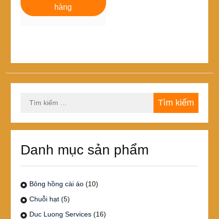
15,000₫.
là:
hàng
10,000₫.
Tìm
kiếm
cho:
Danh mục sản phẩm
Bông hồng cài áo
(10)
Chuỗi hạt
(5)
Duc Luong Services
(16)