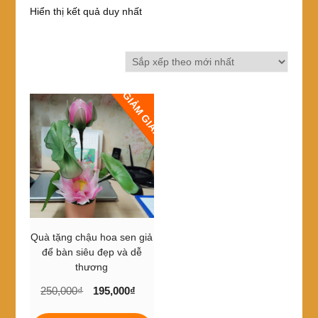
Hiển thị kết quả duy nhất
GIẢM GIÁ!
Quà tặng chậu hoa sen giả
để bàn siêu đẹp và dễ
thương
Giá
Giá
250,000
₫
195,000
₫
gốc
hiện