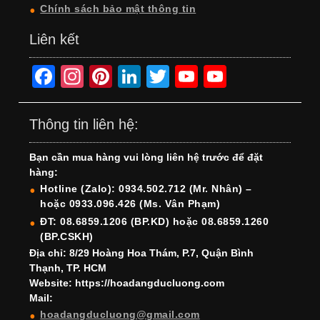
Chính sách bảo mật thông tin
Liên kết
F
In
Pi
Li
T
Y
Y
a
st
nt
n
wi
o
o
c
a
er
k
tt
u
u
Thông tin liên hệ:
e
gr
e
e
er
T
T
Bạn cần mua hàng vui lòng liên hệ trước để đặt
b
a
st
dI
u
u
hàng:
o
m
n
b
b
Hotline (Zalo): 0934.502.712 (Mr. Nhân) –
hoặc 0933.096.426 (Ms. Vân Phạm)
o
e
e
ĐT: 08.6859.1206 (BP.KD) hoặc 08.6859.1260
k
C
(BP.CSKH)
h
Địa chỉ: 8/29 Hoàng Hoa Thám, P.7, Quận Bình
Thạnh, TP. HCM
a
Website: https://hoadangducluong.com
Mail:
n
hoadangducluong@gmail.com