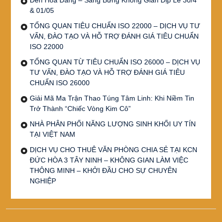
& 01/05
TỔNG QUAN TIÊU CHUẨN ISO 22000 – DỊCH VỤ TƯ
VẤN, ĐÀO TẠO VÀ HỖ TRỢ ĐÁNH GIÁ TIÊU CHUẨN
ISO 22000
TỔNG QUAN TỪ TIÊU CHUẨN ISO 26000 – DỊCH VỤ
TƯ VẤN, ĐÀO TẠO VÀ HỖ TRỢ ĐÁNH GIÁ TIÊU
CHUẨN ISO 26000
Giải Mã Ma Trận Thao Túng Tâm Linh: Khi Niềm Tin
Trở Thành “Chiếc Vòng Kim Cô”
NHÀ PHÂN PHỐI NĂNG LƯỢNG SINH KHỐI UY TÍN
TẠI VIỆT NAM
DỊCH VỤ CHO THUÊ VĂN PHÒNG CHIA SẺ TẠI KCN
ĐỨC HÒA 3 TÂY NINH – KHÔNG GIAN LÀM VIỆC
THÔNG MINH – KHỞI ĐẦU CHO SỰ CHUYÊN
NGHIỆP