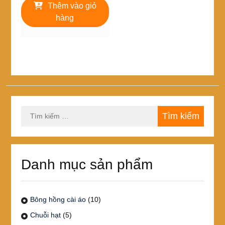
là:
tại
Thêm vào giỏ
250,000₫.
là:
hàng
195,000₫.
Tìm
kiếm
cho:
Danh mục sản phẩm
Bông hồng cài áo
(10)
Chuỗi hạt
(5)