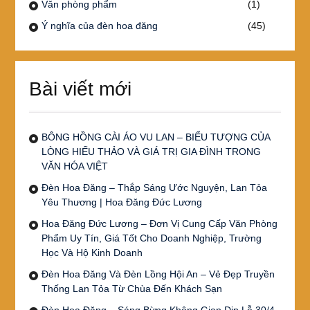
Văn phòng phẩm
(1)
Ý nghĩa của đèn hoa đăng
(45)
Bài viết mới
BÔNG HỒNG CÀI ÁO VU LAN – BIỂU TƯỢNG CỦA
LÒNG HIẾU THẢO VÀ GIÁ TRỊ GIA ĐÌNH TRONG
VĂN HÓA VIỆT
Đèn Hoa Đăng – Thắp Sáng Ước Nguyện, Lan Tỏa
Yêu Thương | Hoa Đăng Đức Lương
Hoa Đăng Đức Lương – Đơn Vị Cung Cấp Văn Phòng
Phẩm Uy Tín, Giá Tốt Cho Doanh Nghiệp, Trường
Học Và Hộ Kinh Doanh
Đèn Hoa Đăng Và Đèn Lồng Hội An – Vẻ Đẹp Truyền
Thống Lan Tỏa Từ Chùa Đến Khách Sạn
Đèn Hoa Đăng – Sáng Bừng Không Gian Dịp Lễ 30/4