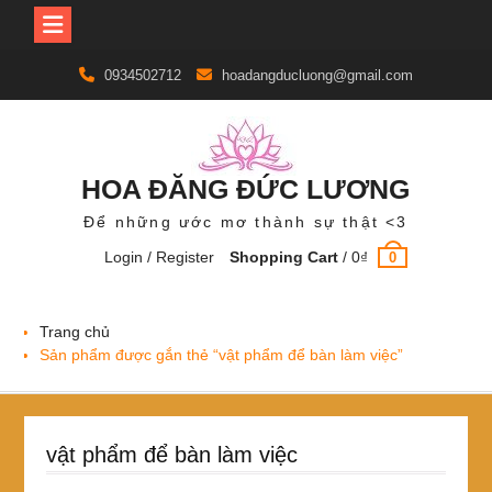
Skip
0934502712
hoadangducluong@gmail.com
to
content
HOA ĐĂNG ĐỨC LƯƠNG
Để những ước mơ thành sự thật <3
Login / Register
Shopping Cart
/
0
₫
0
Trang chủ
Sản phẩm được gắn thẻ “vật phẩm để bàn làm việc”
vật phẩm để bàn làm việc