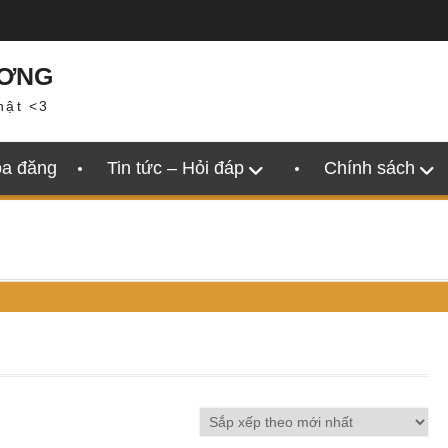
ƯƠNG
hật <3
oa đăng
Tin tức – Hỏi đáp
Chính sách