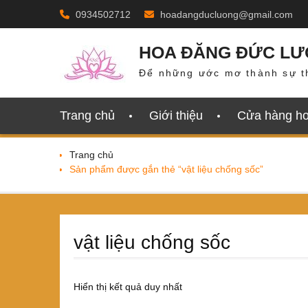
Skip
0934502712
hoadangducluong@gmail.com
to
content
HOA ĐĂNG ĐỨC L
Để những ước mơ thành sự t
Trang chủ
Giới thiệu
Cửa hàng h
Trang chủ
Sản phẩm được gắn thẻ “vật liệu chống sốc”
vật liệu chống sốc
Hiển thị kết quả duy nhất