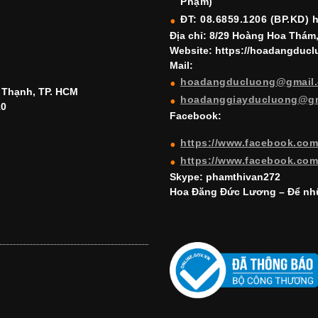
Phạm)
ĐT: 08.6859.1206 (BP.KD) 
Địa chỉ: 8/29 Hoàng Hoa Thám
Website: https://hoadangduc
Mail:
hoadangducluong@gmail
h Thạnh, TP. HCM
hoadanggiayducluong@g
10
Facebook:
https://www.facebook.co
https://www.facebook.co
Skype: phamthivan272
Hoa Đăng Đức Lương – Để nhữ