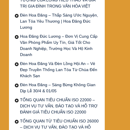
TƯỢNG CỦA LÒNG HIẾU THẢO VÀ GIÁ
TRỊ GIA ĐÌNH TRONG VĂN HÓA VIỆT
Đèn Hoa Đăng – Thắp Sáng Ước Nguyện,
Lan Tỏa Yêu Thương | Hoa Đăng Đức
Lương
Hoa Đăng Đức Lương – Đơn Vị Cung Cấp
Văn Phòng Phẩm Uy Tín, Giá Tốt Cho
Doanh Nghiệp, Trường Học Và Hộ Kinh
Doanh
Đèn Hoa Đăng Và Đèn Lồng Hội An – Vẻ
Đẹp Truyền Thống Lan Tỏa Từ Chùa Đến
Khách Sạn
Đèn Hoa Đăng – Sáng Bừng Không Gian
Dịp Lễ 30/4 & 01/05
TỔNG QUAN TIÊU CHUẨN ISO 22000 –
DỊCH VỤ TƯ VẤN, ĐÀO TẠO VÀ HỖ TRỢ
ĐÁNH GIÁ TIÊU CHUẨN ISO 22000
TỔNG QUAN TỪ TIÊU CHUẨN ISO 26000
– DỊCH VỤ TƯ VẤN, ĐÀO TẠO VÀ HỖ