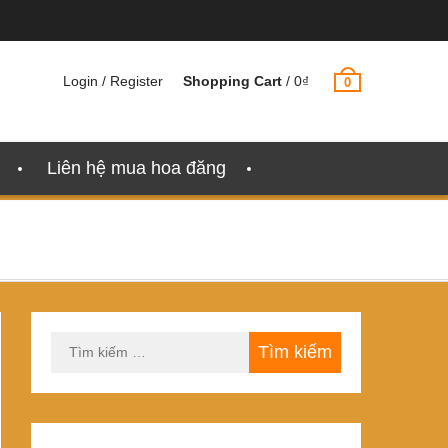
Login / Register
Shopping Cart
/
0
₫
0
Liên hệ mua hoa đăng
Tìm
kiếm
cho: