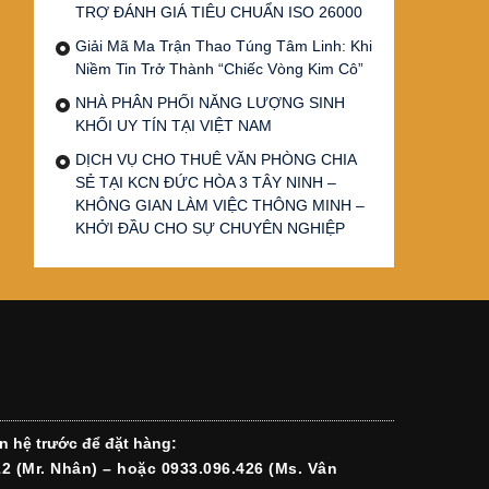
TRỢ ĐÁNH GIÁ TIÊU CHUẨN ISO 26000
Giải Mã Ma Trận Thao Túng Tâm Linh: Khi
Niềm Tin Trở Thành “Chiếc Vòng Kim Cô”
NHÀ PHÂN PHỐI NĂNG LƯỢNG SINH
KHỐI UY TÍN TẠI VIỆT NAM
DỊCH VỤ CHO THUÊ VĂN PHÒNG CHIA
SẺ TẠI KCN ĐỨC HÒA 3 TÂY NINH –
KHÔNG GIAN LÀM VIỆC THÔNG MINH –
KHỞI ĐẦU CHO SỰ CHUYÊN NGHIỆP
n hệ trước để đặt hàng:
12 (Mr. Nhân) – hoặc 0933.096.426 (Ms. Vân