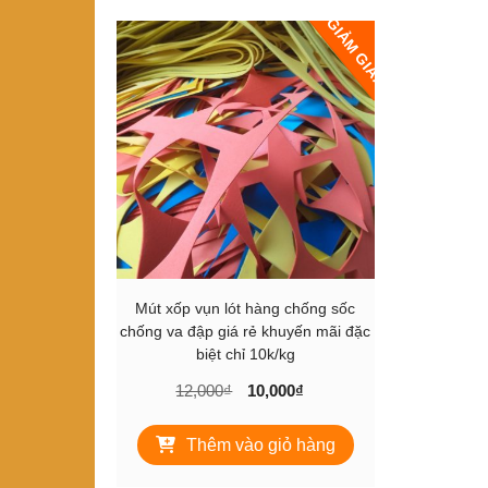
GIẢM GIÁ!
Mút xốp vụn lót hàng chống sốc
chống va đập giá rẻ khuyến mãi đặc
biệt chỉ 10k/kg
Giá
Giá
12,000
₫
10,000
₫
gốc
hiện
là:
tại
Thêm vào giỏ hàng
12,000₫.
là:
10,000₫.