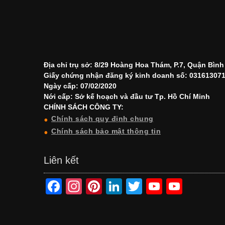
Địa chỉ trụ sở: 8/29 Hoàng Hoa Thám, P.7, Quận Bìn
Giấy chứng nhận đăng ký kinh doanh số: 03161307
Ngày cấp: 07/02/2020
Nới cấp: Sở kế hoạch và đầu tư Tp. Hồ Chí Minh
CHÍNH SÁCH CÔNG TY:
Chính sách quy định chung
Chính sách bảo mật thông tin
Liên kết
F
In
Pi
Li
T
Y
Y
a
st
nt
n
wi
o
o
c
a
er
k
tt
u
u