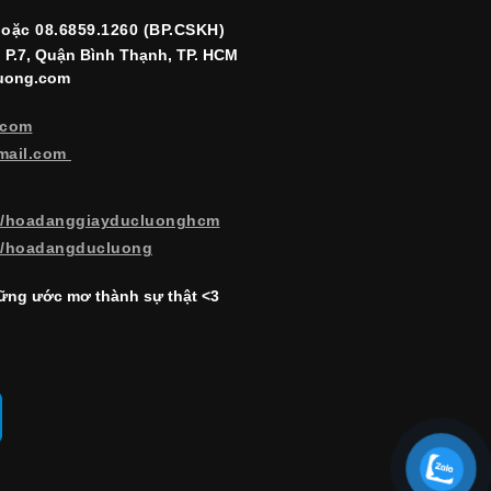
hoặc 08.6859.1260 (BP.CSKH)
, P.7, Quận Bình Thạnh, TP. HCM
luong.com
.com
mail.com
m/hoadanggiayducluonghcm
m/hoadangducluong
ng ước mơ thành sự thật <3