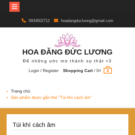
Skip
0934502712
hoadangducluong@gmail.com
to
content
HOA ĐĂNG ĐỨC LƯƠNG
Để những ước mơ thành sự thật <3
Login / Register
Shopping Cart
/
0
₫
0
Trang chủ
Sản phẩm được gắn thẻ “Túi khí cách âm”
Túi khí cách âm