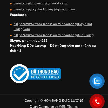
hoadangducluong@gmail.com
n
hoadanggiayducluong@gmail.com
el
Facebook:
https://www.facebook.com/hoadanggiayducl
uonghcm
https://www.facebook.com/hoadangducluong
Skype: phamthivan272
Hoa Đăng Đức Lương – Để những ước mơ thành sự
thật <3
Copyright © HOA ĐĂNG ĐỨC LƯƠNG
Clean Commerce by
WEN Themes