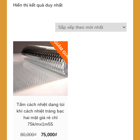
Hiển thị kết quả duy nhất
GIẢM GIÁ!
Tấm cách nhiệt dạng túi
khí cách nhiệt tráng bạc
hai mặt giá rẻ chỉ
75k/mx1m55
Giá
Giá
80,000
₫
75,000
₫