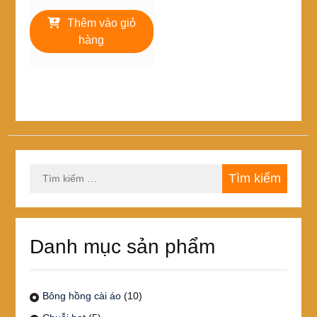
gốc
hiện
là:
tại
Thêm vào giỏ
80,000₫.
là:
hàng
75,000₫.
Tìm
kiếm
cho:
Danh mục sản phẩm
Bông hồng cài áo
(10)