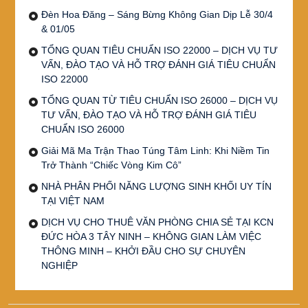
Đèn Hoa Đăng – Sáng Bừng Không Gian Dịp Lễ 30/4
& 01/05
TỔNG QUAN TIÊU CHUẨN ISO 22000 – DỊCH VỤ TƯ
VẤN, ĐÀO TẠO VÀ HỖ TRỢ ĐÁNH GIÁ TIÊU CHUẨN
ISO 22000
TỔNG QUAN TỪ TIÊU CHUẨN ISO 26000 – DỊCH VỤ
TƯ VẤN, ĐÀO TẠO VÀ HỖ TRỢ ĐÁNH GIÁ TIÊU
CHUẨN ISO 26000
Giải Mã Ma Trận Thao Túng Tâm Linh: Khi Niềm Tin
Trở Thành “Chiếc Vòng Kim Cô”
NHÀ PHÂN PHỐI NĂNG LƯỢNG SINH KHỐI UY TÍN
TẠI VIỆT NAM
DỊCH VỤ CHO THUÊ VĂN PHÒNG CHIA SẺ TẠI KCN
ĐỨC HÒA 3 TÂY NINH – KHÔNG GIAN LÀM VIỆC
THÔNG MINH – KHỞI ĐẦU CHO SỰ CHUYÊN
NGHIỆP