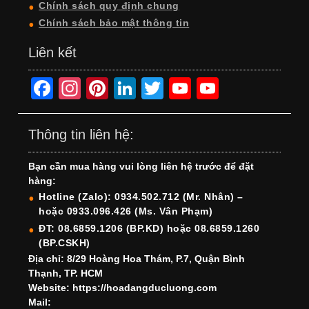
Chính sách quy định chung
Chính sách bảo mật thông tin
Liên kết
F
In
Pi
Li
T
Y
Y
a
st
nt
n
wi
o
o
c
a
er
k
tt
u
u
Thông tin liên hệ:
e
gr
e
e
er
T
T
Bạn cần mua hàng vui lòng liên hệ trước để đặt
b
a
st
dI
u
u
hàng:
o
m
n
b
b
Hotline (Zalo): 0934.502.712 (Mr. Nhân) –
hoặc 0933.096.426 (Ms. Vân Phạm)
o
e
e
ĐT: 08.6859.1206 (BP.KD) hoặc 08.6859.1260
k
C
(BP.CSKH)
h
Địa chỉ: 8/29 Hoàng Hoa Thám, P.7, Quận Bình
Thạnh, TP. HCM
a
Website: https://hoadangducluong.com
Mail:
n