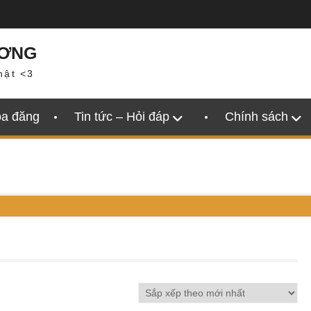
ƯƠNG
hật <3
oa đăng
Tin tức – Hỏi đáp
Chính sách