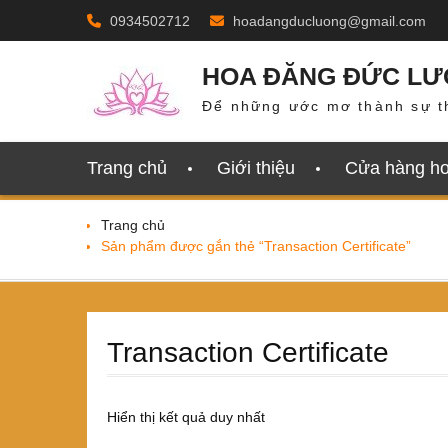
Skip
0934502712
hoadangducluong@gmail.com
to
content
HOA ĐĂNG ĐỨC L
Để những ước mơ thành sự t
Trang chủ
Giới thiệu
Cửa hàng h
Trang chủ
Sản phẩm được gắn thẻ “Transaction Certificate”
Transaction Certificate
Hiển thị kết quả duy nhất