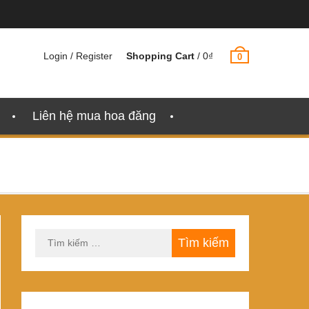
Login / Register
Shopping Cart
/
0
₫
0
Liên hệ mua hoa đăng
Tìm
kiếm
cho: