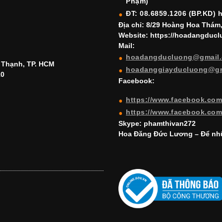
Phạm)
ĐT: 08.6859.1206 (BP.KD) 
Địa chỉ: 8/29 Hoàng Hoa Thám
Website: https://hoadangduc
Mail:
hoadangducluong@gmail
h Thạnh, TP. HCM
hoadanggiayducluong@g
10
Facebook:
https://www.facebook.co
https://www.facebook.co
Skype: phamthivan272
Hoa Đăng Đức Lương – Để nhữ