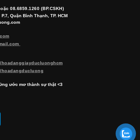
hoặc 08.6859.1260 (BP.CSKH)
, P.7, Quận Bình Thạnh, TP. HCM
luong.com
.com
mail.com
m/hoadanggiayducluonghcm
m/hoadangducluong
ng ước mơ thành sự thật <3