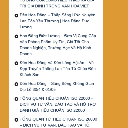
TƯỢNG CỦA LÒNG HIẾU THẢO VÀ GIÁ
TRỊ GIA ĐÌNH TRONG VĂN HÓA VIỆT
Đèn Hoa Đăng – Thắp Sáng Ước Nguyện,
Lan Tỏa Yêu Thương | Hoa Đăng Đức
Lương
Hoa Đăng Đức Lương – Đơn Vị Cung Cấp
Văn Phòng Phẩm Uy Tín, Giá Tốt Cho
Doanh Nghiệp, Trường Học Và Hộ Kinh
Doanh
Đèn Hoa Đăng Và Đèn Lồng Hội An – Vẻ
Đẹp Truyền Thống Lan Tỏa Từ Chùa Đến
Khách Sạn
Đèn Hoa Đăng – Sáng Bừng Không Gian
Dịp Lễ 30/4 & 01/05
TỔNG QUAN TIÊU CHUẨN ISO 22000 –
DỊCH VỤ TƯ VẤN, ĐÀO TẠO VÀ HỖ TRỢ
ĐÁNH GIÁ TIÊU CHUẨN ISO 22000
TỔNG QUAN TỪ TIÊU CHUẨN ISO 26000
– DỊCH VỤ TƯ VẤN, ĐÀO TẠO VÀ HỖ