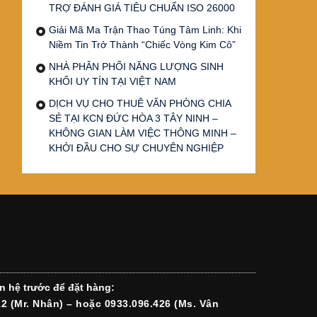
TRỢ ĐÁNH GIÁ TIÊU CHUẨN ISO 26000
Giải Mã Ma Trận Thao Túng Tâm Linh: Khi
Niềm Tin Trở Thành “Chiếc Vòng Kim Cô”
NHÀ PHÂN PHỐI NĂNG LƯỢNG SINH
KHỐI UY TÍN TẠI VIỆT NAM
DỊCH VỤ CHO THUÊ VĂN PHÒNG CHIA
SẺ TẠI KCN ĐỨC HÒA 3 TÂY NINH –
KHÔNG GIAN LÀM VIỆC THÔNG MINH –
KHỞI ĐẦU CHO SỰ CHUYÊN NGHIỆP
n hệ trước để đặt hàng:
12 (Mr. Nhân) – hoặc 0933.096.426 (Ms. Vân