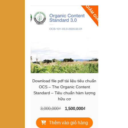
GIẢM GIÁ!
Download file pdf tài liệu tiêu chuẩn
OCS – The Organic Content
Standard – Tiêu chuẩn hàm lượng
hữu cơ
Giá
Giá
3,000,000
₫
1,500,000
₫
gốc
hiện
là:
tại
Thêm vào giỏ hàng
3,000,000₫.
là: