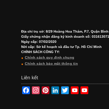
Địa chỉ trụ sở: 8/29 Hoàng Hoa Thám, P.7, Quận Bìn
Giấy chứng nhận đăng ký kinh doanh số: 03161307
Ngày cấp: 07/02/2020
Nới cấp: Sở kế hoạch và đầu tư Tp. Hồ Chí Minh
CHÍNH SÁCH CÔNG TY:
Chính sách quy định chung
Chính sách bảo mật thông tin
Liên kết
F
In
Pi
Li
T
Y
Y
a
st
nt
n
wi
o
o
c
a
er
k
tt
u
u