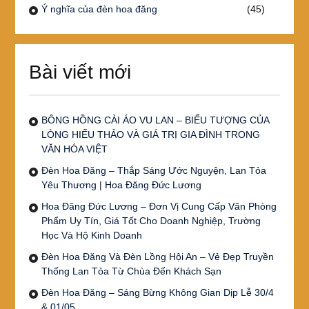
Ý nghĩa của đèn hoa đăng
(45)
Bài viết mới
BÔNG HỒNG CÀI ÁO VU LAN – BIỂU TƯỢNG CỦA
LÒNG HIẾU THẢO VÀ GIÁ TRỊ GIA ĐÌNH TRONG
VĂN HÓA VIỆT
Đèn Hoa Đăng – Thắp Sáng Ước Nguyện, Lan Tỏa
Yêu Thương | Hoa Đăng Đức Lương
Hoa Đăng Đức Lương – Đơn Vị Cung Cấp Văn Phòng
Phẩm Uy Tín, Giá Tốt Cho Doanh Nghiệp, Trường
Học Và Hộ Kinh Doanh
Đèn Hoa Đăng Và Đèn Lồng Hội An – Vẻ Đẹp Truyền
Thống Lan Tỏa Từ Chùa Đến Khách Sạn
Đèn Hoa Đăng – Sáng Bừng Không Gian Dịp Lễ 30/4
& 01/05