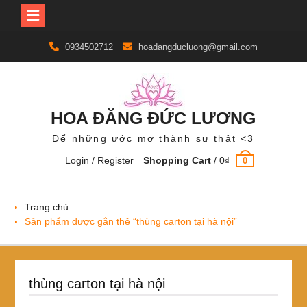
Skip
0934502712
hoadangducluong@gmail.com
to
content
HOA ĐĂNG ĐỨC LƯƠNG
Để những ước mơ thành sự thật <3
Login / Register
Shopping Cart
/
0
₫
0
Trang chủ
Sản phẩm được gắn thẻ “thùng carton tại hà nội”
thùng carton tại hà nội