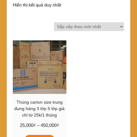
Hiển thị kết quả duy nhất
Thùng carton size trung
đựng hàng 3 lớp 5 lớp giá
chỉ từ 25k/1 thùng
Khoảng
25,000
₫
–
450,000
₫
giá:
Sản