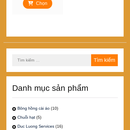
từ
Chọn
phẩm
25,000₫
này
đến
có
450,000₫
nhiều
biến
thể.
Các
tùy
chọn
Tìm
có
kiếm
thể
cho:
được
chọn
trên
Danh mục sản phẩm
trang
sản
phẩm
Bông hồng cài áo
(10)
Chuỗi hạt
(5)
Duc Luong Services
(16)