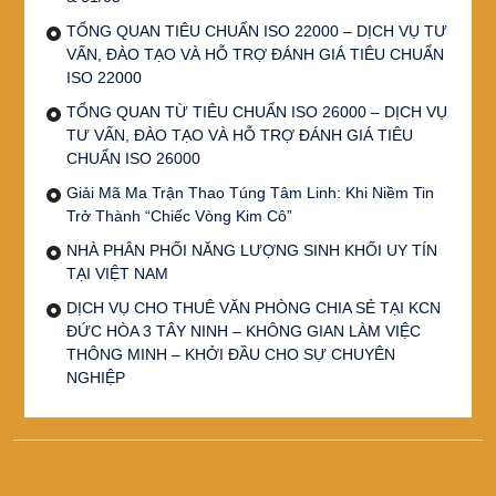
TỔNG QUAN TIÊU CHUẨN ISO 22000 – DỊCH VỤ TƯ
VẤN, ĐÀO TẠO VÀ HỖ TRỢ ĐÁNH GIÁ TIÊU CHUẨN
ISO 22000
TỔNG QUAN TỪ TIÊU CHUẨN ISO 26000 – DỊCH VỤ
TƯ VẤN, ĐÀO TẠO VÀ HỖ TRỢ ĐÁNH GIÁ TIÊU
CHUẨN ISO 26000
Giải Mã Ma Trận Thao Túng Tâm Linh: Khi Niềm Tin
Trở Thành “Chiếc Vòng Kim Cô”
NHÀ PHÂN PHỐI NĂNG LƯỢNG SINH KHỐI UY TÍN
TẠI VIỆT NAM
DỊCH VỤ CHO THUÊ VĂN PHÒNG CHIA SẺ TẠI KCN
ĐỨC HÒA 3 TÂY NINH – KHÔNG GIAN LÀM VIỆC
THÔNG MINH – KHỞI ĐẦU CHO SỰ CHUYÊN
NGHIỆP