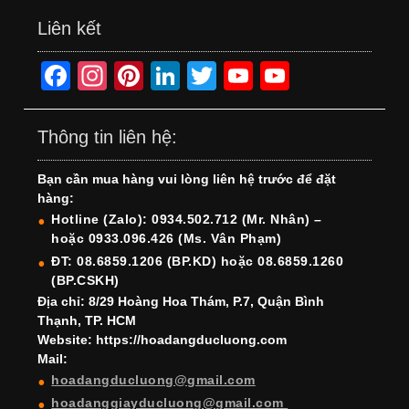
Liên kết
F
In
Pi
Li
T
Y
Y
a
st
nt
n
wi
o
o
c
a
er
k
tt
u
u
Thông tin liên hệ:
e
gr
e
e
er
T
T
Bạn cần mua hàng vui lòng liên hệ trước để đặt
b
a
st
dI
u
u
hàng:
o
m
n
b
b
Hotline (Zalo): 0934.502.712 (Mr. Nhân) –
hoặc 0933.096.426 (Ms. Vân Phạm)
o
e
e
ĐT: 08.6859.1206 (BP.KD) hoặc 08.6859.1260
k
C
(BP.CSKH)
h
Địa chỉ: 8/29 Hoàng Hoa Thám, P.7, Quận Bình
Thạnh, TP. HCM
a
Website: https://hoadangducluong.com
Mail:
n
hoadangducluong@gmail.com
n
hoadanggiayducluong@gmail.com