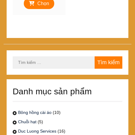
từ
Chọn
phẩm
25,000₫
này
đến
có
450,000₫
nhiều
biến
thể.
Các
tùy
chọn
Tìm
có
kiếm
thể
cho:
được
chọn
trên
Danh mục sản phẩm
trang
sản
phẩm
Bông hồng cài áo
(10)
Chuỗi hạt
(5)
Duc Luong Services
(16)