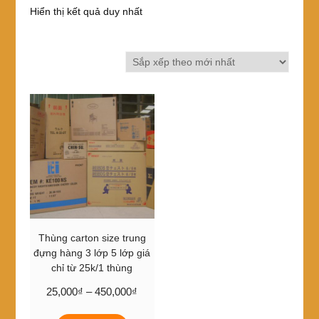
Hiển thị kết quả duy nhất
Thùng carton size trung
đựng hàng 3 lớp 5 lớp giá
chỉ từ 25k/1 thùng
Khoảng
25,000
₫
–
450,000
₫
giá:
Sản