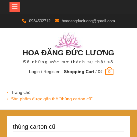
Skip
0934502712
hoadangducluong@gmail.com
to
content
HOA ĐĂNG ĐỨC LƯƠNG
Để những ước mơ thành sự thật <3
Login / Register
Shopping Cart
/
0
₫
0
Trang chủ
Sản phẩm được gắn thẻ “thùng carton cũ”
thùng carton cũ