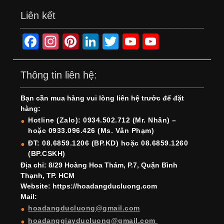
Liên kết
F
In
Pi
Li
T
Y
Y
a
st
nt
n
wi
o
o
c
a
er
k
tt
u
u
Thông tin liên hệ:
e
gr
e
e
er
T
T
Bạn cần mua hàng vui lòng liên hệ trước để đặt
b
a
st
dI
u
u
hàng:
o
m
n
b
b
Hotline (Zalo): 0934.502.712 (Mr. Nhân) –
hoặc 0933.096.426 (Ms. Vân Phạm)
o
e
e
ĐT: 08.6859.1206 (BP.KD) hoặc 08.6859.1260
k
C
(BP.CSKH)
h
Địa chỉ: 8/29 Hoàng Hoa Thám, P.7, Quận Bình
Thạnh, TP. HCM
a
Website: https://hoadangducluong.com
Mail:
n
hoadangducluong@gmail.com
n
hoadanggiayducluong@gmail.com