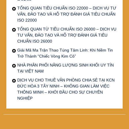
TỔNG QUAN TIÊU CHUẨN ISO 22000 – DỊCH VỤ TƯ
VẤN, ĐÀO TẠO VÀ HỖ TRỢ ĐÁNH GIÁ TIÊU CHUẨN
ISO 22000
TỔNG QUAN TỪ TIÊU CHUẨN ISO 26000 – DỊCH VỤ
TƯ VẤN, ĐÀO TẠO VÀ HỖ TRỢ ĐÁNH GIÁ TIÊU
CHUẨN ISO 26000
Giải Mã Ma Trận Thao Túng Tâm Linh: Khi Niềm Tin
Trở Thành “Chiếc Vòng Kim Cô”
NHÀ PHÂN PHỐI NĂNG LƯỢNG SINH KHỐI UY TÍN
TẠI VIỆT NAM
DỊCH VỤ CHO THUÊ VĂN PHÒNG CHIA SẺ TẠI KCN
ĐỨC HÒA 3 TÂY NINH – KHÔNG GIAN LÀM VIỆC
THÔNG MINH – KHỞI ĐẦU CHO SỰ CHUYÊN
NGHIỆP