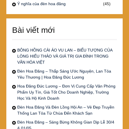
Ý nghĩa của đèn hoa đăng
(45)
Bài viết mới
BÔNG HỒNG CÀI ÁO VU LAN – BIỂU TƯỢNG CỦA
LÒNG HIẾU THẢO VÀ GIÁ TRỊ GIA ĐÌNH TRONG
VĂN HÓA VIỆT
Đèn Hoa Đăng – Thắp Sáng Ước Nguyện, Lan Tỏa
Yêu Thương | Hoa Đăng Đức Lương
Hoa Đăng Đức Lương – Đơn Vị Cung Cấp Văn Phòng
Phẩm Uy Tín, Giá Tốt Cho Doanh Nghiệp, Trường
Học Và Hộ Kinh Doanh
Đèn Hoa Đăng Và Đèn Lồng Hội An – Vẻ Đẹp Truyền
Thống Lan Tỏa Từ Chùa Đến Khách Sạn
Đèn Hoa Đăng – Sáng Bừng Không Gian Dịp Lễ 30/4
& 01/05