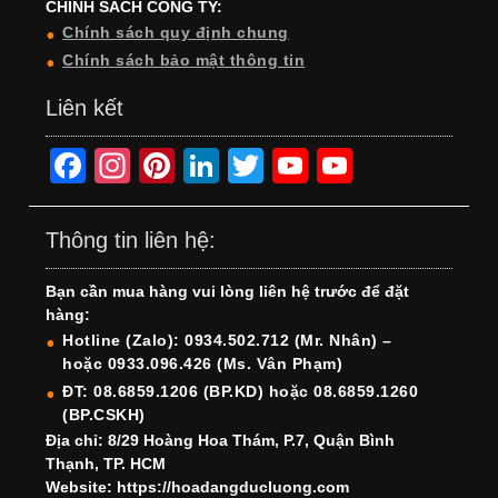
CHÍNH SÁCH CÔNG TY:
Chính sách quy định chung
Chính sách bảo mật thông tin
Liên kết
F
In
Pi
Li
T
Y
Y
a
st
nt
n
wi
o
o
c
a
er
k
tt
u
u
Thông tin liên hệ:
e
gr
e
e
er
T
T
Bạn cần mua hàng vui lòng liên hệ trước để đặt
b
a
st
dI
u
u
hàng:
o
m
n
b
b
Hotline (Zalo): 0934.502.712 (Mr. Nhân) –
hoặc 0933.096.426 (Ms. Vân Phạm)
o
e
e
ĐT: 08.6859.1206 (BP.KD) hoặc 08.6859.1260
k
C
(BP.CSKH)
h
Địa chỉ: 8/29 Hoàng Hoa Thám, P.7, Quận Bình
Thạnh, TP. HCM
a
Website: https://hoadangducluong.com