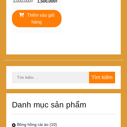
Giá
Giá
3,000,000
₫
1,500,000
₫
gốc
hiện
là:
tại
Thêm vào giỏ
3,000,000₫.
là:
hàng
1,500,000₫.
Tìm
kiếm
cho:
Danh mục sản phẩm
Bông hồng cài áo
(10)