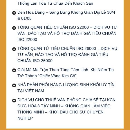
Thống Lan Tỏa Từ Chùa Đến Khách Sạn
Đèn Hoa Đăng – Sáng Bừng Không Gian Dịp Lễ 30/4
& 01/05
TỔNG QUAN TIÊU CHUẨN ISO 22000 – DỊCH VỤ TƯ
VẤN, ĐÀO TẠO VÀ HỖ TRỢ ĐÁNH GIÁ TIÊU CHUẨN
ISO 22000
TỔNG QUAN TỪ TIÊU CHUẨN ISO 26000 – DỊCH VỤ
TƯ VẤN, ĐÀO TẠO VÀ HỖ TRỢ ĐÁNH GIÁ TIÊU
CHUẨN ISO 26000
Giải Mã Ma Trận Thao Túng Tâm Linh: Khi Niềm Tin
Trở Thành “Chiếc Vòng Kim Cô”
NHÀ PHÂN PHỐI NĂNG LƯỢNG SINH KHỐI UY TÍN
TẠI VIỆT NAM
DỊCH VỤ CHO THUÊ VĂN PHÒNG CHIA SẺ TẠI KCN
ĐỨC HÒA 3 TÂY NINH – KHÔNG GIAN LÀM VIỆC
THÔNG MINH – KHỞI ĐẦU CHO SỰ CHUYÊN
NGHIỆP