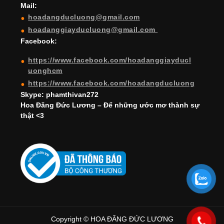
Mail:
n
hoadangducluong@gmail.com
n
hoadanggiayducluong@gmail.com
el
Facebook:
https://www.facebook.com/hoadanggiayducl
uonghcm
https://www.facebook.com/hoadangducluong
Skype: phamthivan272
Hoa Đăng Đức Lương – Để những ước mơ thành sự
thật <3
Copyright © HOA ĐĂNG ĐỨC LƯƠNG