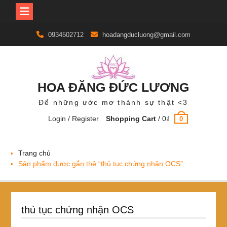
Skip
0934502712
hoadangducluong@gmail.com
to
content
HOA ĐĂNG ĐỨC LƯƠNG
Để những ước mơ thành sự thật <3
Login / Register
Shopping Cart
/
0
₫
0
Trang chủ
Sản phẩm được gắn thẻ “thủ tục chứng nhận OCS”
thủ tục chứng nhận OCS