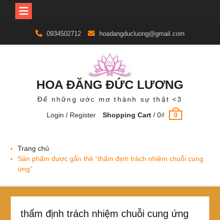
Skip
0934502712
hoadangducluong@gmail.com
to
content
HOA ĐĂNG ĐỨC LƯƠNG
Để những ước mơ thành sự thật <3
Login / Register
Shopping Cart
/
0
₫
0
Trang chủ
Sản phẩm được gắn thẻ “thẩm định trách nhiệm chuỗi cung
ứng”
thẩm định trách nhiệm chuỗi cung ứng