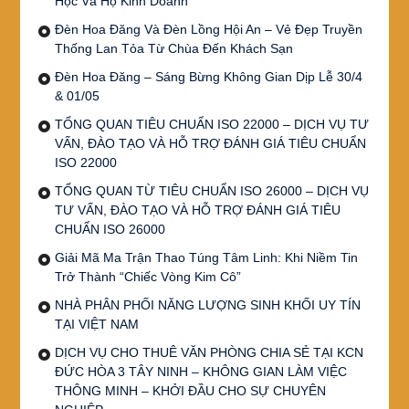
Học Và Hộ Kinh Doanh
Đèn Hoa Đăng Và Đèn Lồng Hội An – Vẻ Đẹp Truyền
Thống Lan Tỏa Từ Chùa Đến Khách Sạn
Đèn Hoa Đăng – Sáng Bừng Không Gian Dịp Lễ 30/4
& 01/05
TỔNG QUAN TIÊU CHUẨN ISO 22000 – DỊCH VỤ TƯ
VẤN, ĐÀO TẠO VÀ HỖ TRỢ ĐÁNH GIÁ TIÊU CHUẨN
ISO 22000
TỔNG QUAN TỪ TIÊU CHUẨN ISO 26000 – DỊCH VỤ
TƯ VẤN, ĐÀO TẠO VÀ HỖ TRỢ ĐÁNH GIÁ TIÊU
CHUẨN ISO 26000
Giải Mã Ma Trận Thao Túng Tâm Linh: Khi Niềm Tin
Trở Thành “Chiếc Vòng Kim Cô”
NHÀ PHÂN PHỐI NĂNG LƯỢNG SINH KHỐI UY TÍN
TẠI VIỆT NAM
DỊCH VỤ CHO THUÊ VĂN PHÒNG CHIA SẺ TẠI KCN
ĐỨC HÒA 3 TÂY NINH – KHÔNG GIAN LÀM VIỆC
THÔNG MINH – KHỞI ĐẦU CHO SỰ CHUYÊN