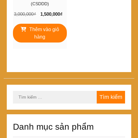
(CSDDD)
Giá
Giá
3,000,000
₫
1,500,000
₫
gốc
hiện
là:
tại
Thêm vào giỏ
3,000,000₫.
là:
hàng
1,500,000₫.
Tìm
kiếm
cho:
Danh mục sản phẩm