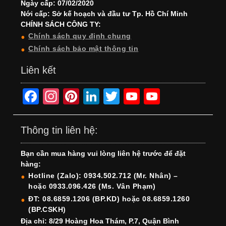
Ngày cấp: 07/02/2020
Nới cấp: Sở kế hoạch và đầu tư Tp. Hồ Chí Minh
CHÍNH SÁCH CÔNG TY:
Chính sách quy định chung
Chính sách bảo mật thông tin
Liên kết
F
In
Pi
Li
T
Y
Y
a
st
nt
n
wi
o
o
c
a
er
k
tt
u
u
Thông tin liên hệ:
e
gr
e
e
er
T
T
Bạn cần mua hàng vui lòng liên hệ trước để đặt
b
a
st
dI
u
u
hàng:
o
m
n
b
b
Hotline (Zalo): 0934.502.712 (Mr. Nhân) –
hoặc 0933.096.426 (Ms. Vân Phạm)
o
e
e
ĐT: 08.6859.1206 (BP.KD) hoặc 08.6859.1260
k
C
(BP.CSKH)
h
Địa chỉ: 8/29 Hoàng Hoa Thám, P.7, Quận Bình