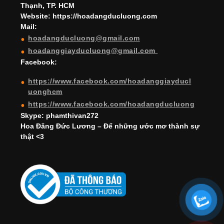
Thạnh, TP. HCM
a
Website: https://hoadangducluong.com
Mail:
n
hoadangducluong@gmail.com
n
hoadanggiayducluong@gmail.com
el
Facebook:
https://www.facebook.com/hoadanggiayducl
uonghcm
https://www.facebook.com/hoadangducluong
Skype: phamthivan272
Hoa Đăng Đức Lương – Để những ước mơ thành sự
thật <3