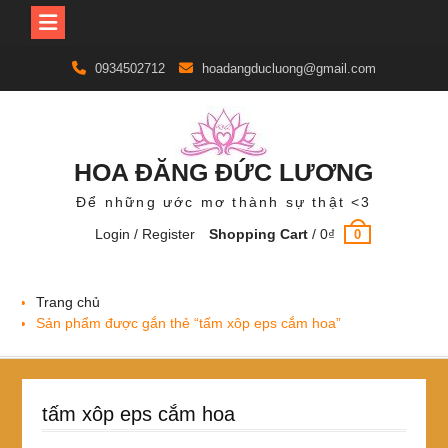
Skip
0934502712
hoadangducluong@gmail.com
to
content
HOA ĐĂNG ĐỨC LƯƠNG
Để những ước mơ thành sự thật <3
Login / Register
Shopping Cart
/
0
₫
0
Trang chủ
Sản phẩm được gắn thẻ “tấm xôp eps cắm hoa”
tấm xôp eps cắm hoa