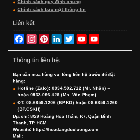
Chính sách quy định chung
Chính sách bảo mật thông tin
Liên kết
F
In
Pi
Li
T
Y
Y
a
st
nt
n
wi
o
o
c
a
er
k
tt
u
u
Thông tin liên hệ:
e
gr
e
e
er
T
T
Bạn cần mua hàng vui lòng liên hệ trước để đặt
b
a
st
dI
u
u
hàng:
o
m
n
b
b
Hotline (Zalo): 0934.502.712 (Mr. Nhân) –
hoặc 0933.096.426 (Ms. Vân Phạm)
o
e
e
ĐT: 08.6859.1206 (BP.KD) hoặc 08.6859.1260
k
C
(BP.CSKH)
h
Địa chỉ: 8/29 Hoàng Hoa Thám, P.7, Quận Bình
Thạnh, TP. HCM
a
Website: https://hoadangducluong.com
Mail:
n