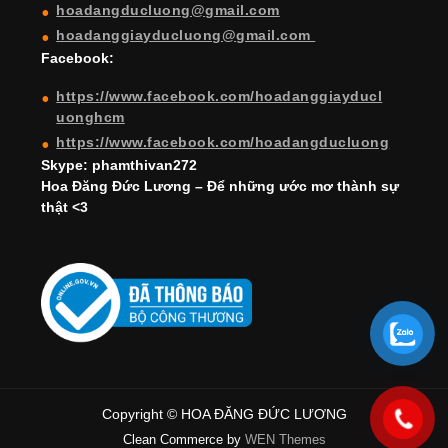
hoadangducluong@gmail.com
n
hoadanggiayducluong@gmail.com
el
Facebook:
https://www.facebook.com/hoadanggiayducl
uonghcm
https://www.facebook.com/hoadangducluong
Skype: phamthivan272
Hoa Đăng Đức Lương – Để những ước mơ thành sự
thật <3
Copyright © HOA ĐĂNG ĐỨC LƯƠNG
Clean Commerce by
WEN Themes