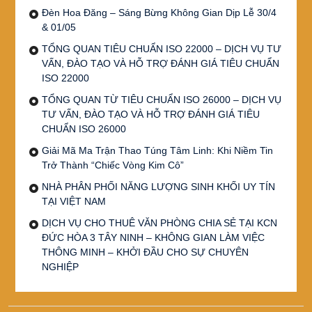
Đèn Hoa Đăng – Sáng Bừng Không Gian Dịp Lễ 30/4
& 01/05
TỔNG QUAN TIÊU CHUẨN ISO 22000 – DỊCH VỤ TƯ
VẤN, ĐÀO TẠO VÀ HỖ TRỢ ĐÁNH GIÁ TIÊU CHUẨN
ISO 22000
TỔNG QUAN TỪ TIÊU CHUẨN ISO 26000 – DỊCH VỤ
TƯ VẤN, ĐÀO TẠO VÀ HỖ TRỢ ĐÁNH GIÁ TIÊU
CHUẨN ISO 26000
Giải Mã Ma Trận Thao Túng Tâm Linh: Khi Niềm Tin
Trở Thành “Chiếc Vòng Kim Cô”
NHÀ PHÂN PHỐI NĂNG LƯỢNG SINH KHỐI UY TÍN
TẠI VIỆT NAM
DỊCH VỤ CHO THUÊ VĂN PHÒNG CHIA SẺ TẠI KCN
ĐỨC HÒA 3 TÂY NINH – KHÔNG GIAN LÀM VIỆC
THÔNG MINH – KHỞI ĐẦU CHO SỰ CHUYÊN
NGHIỆP