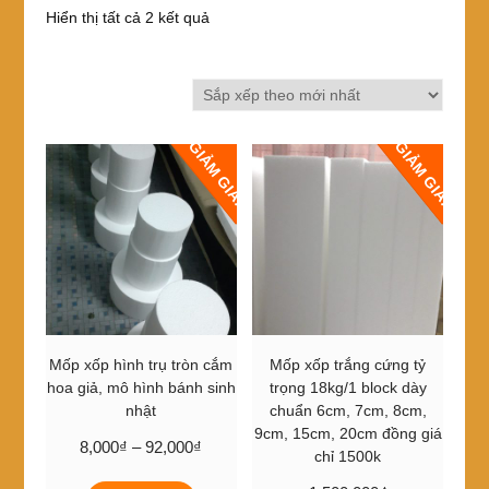
Đã
Hiển thị tất cả 2 kết quả
sắp
xếp
theo
mới
nhất
GIẢM GIÁ!
GIẢM GIÁ!
Mốp xốp hình trụ tròn cắm
Mốp xốp trắng cứng tỷ
hoa giả, mô hình bánh sinh
trọng 18kg/1 block dày
nhật
chuẩn 6cm, 7cm, 8cm,
9cm, 15cm, 20cm đồng giá
Khoảng
8,000
₫
–
92,000
₫
chỉ 1500k
giá:
Sản