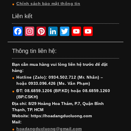
Chính sách bảo mật thông tin
Liên kết
F
In
Pi
Li
T
Y
Y
a
st
nt
n
wi
o
o
c
a
er
k
tt
u
u
Thông tin liên hệ:
e
gr
e
e
er
T
T
Bạn cần mua hàng vui lòng liên hệ trước để đặt
b
a
st
dI
u
u
hàng:
o
m
n
b
b
Hotline (Zalo): 0934.502.712 (Mr. Nhân) –
hoặc 0933.096.426 (Ms. Vân Phạm)
o
e
e
ĐT: 08.6859.1206 (BP.KD) hoặc 08.6859.1260
k
C
(BP.CSKH)
h
Địa chỉ: 8/29 Hoàng Hoa Thám, P.7, Quận Bình
Thạnh, TP. HCM
a
Website: https://hoadangducluong.com
Mail:
n
hoadangducluong@gmail.com