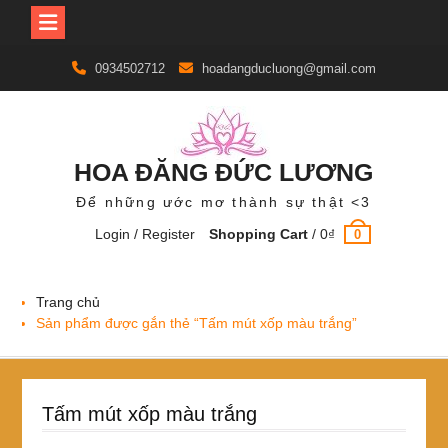
Skip
0934502712
hoadangducluong@gmail.com
to
content
HOA ĐĂNG ĐỨC LƯƠNG
Để những ước mơ thành sự thật <3
Login / Register
Shopping Cart
/
0
₫
0
Trang chủ
Sản phẩm được gắn thẻ “Tấm mút xốp màu trắng”
Tấm mút xốp màu trắng