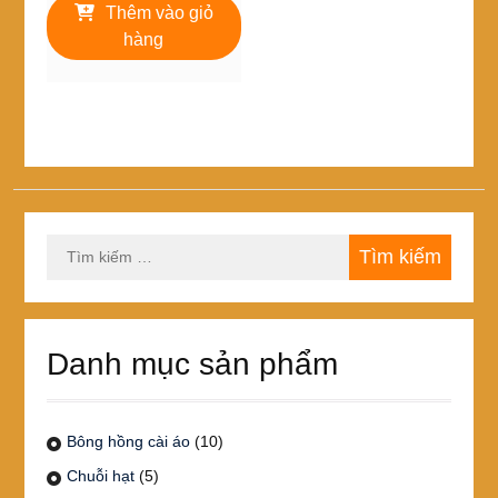
là:
tại
Thêm vào giỏ
25,000₫.
là:
hàng
20,000₫.
Tìm
kiếm
cho:
Danh mục sản phẩm
Bông hồng cài áo
(10)
Chuỗi hạt
(5)