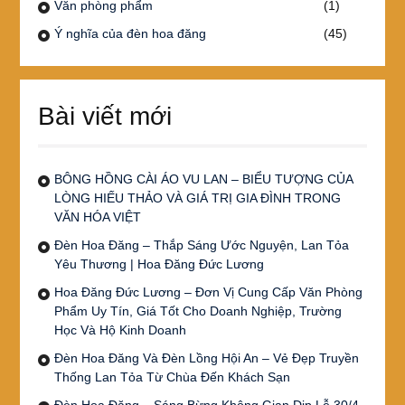
Văn phòng phẩm
(1)
Ý nghĩa của đèn hoa đăng
(45)
Bài viết mới
BÔNG HỒNG CÀI ÁO VU LAN – BIỂU TƯỢNG CỦA
LÒNG HIẾU THẢO VÀ GIÁ TRỊ GIA ĐÌNH TRONG
VĂN HÓA VIỆT
Đèn Hoa Đăng – Thắp Sáng Ước Nguyện, Lan Tỏa
Yêu Thương | Hoa Đăng Đức Lương
Hoa Đăng Đức Lương – Đơn Vị Cung Cấp Văn Phòng
Phẩm Uy Tín, Giá Tốt Cho Doanh Nghiệp, Trường
Học Và Hộ Kinh Doanh
Đèn Hoa Đăng Và Đèn Lồng Hội An – Vẻ Đẹp Truyền
Thống Lan Tỏa Từ Chùa Đến Khách Sạn
Đèn Hoa Đăng – Sáng Bừng Không Gian Dịp Lễ 30/4