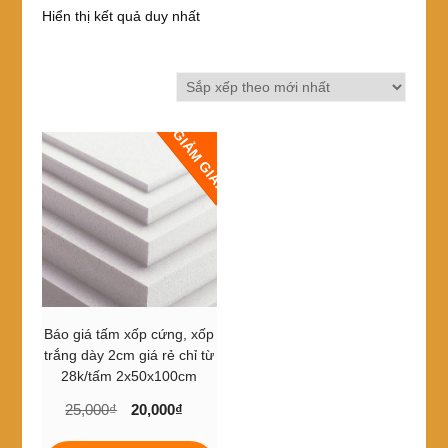
Hiển thị kết quả duy nhất
GIẢM GIÁ!
Báo giá tấm xốp cứng, xốp
trắng dày 2cm giá rẻ chỉ từ
28k/tấm 2x50x100cm
Giá
Giá
25,000
₫
20,000
₫
gốc
hiện