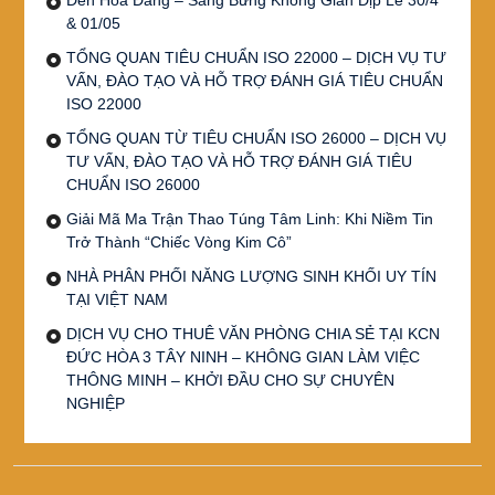
& 01/05
TỔNG QUAN TIÊU CHUẨN ISO 22000 – DỊCH VỤ TƯ
VẤN, ĐÀO TẠO VÀ HỖ TRỢ ĐÁNH GIÁ TIÊU CHUẨN
ISO 22000
TỔNG QUAN TỪ TIÊU CHUẨN ISO 26000 – DỊCH VỤ
TƯ VẤN, ĐÀO TẠO VÀ HỖ TRỢ ĐÁNH GIÁ TIÊU
CHUẨN ISO 26000
Giải Mã Ma Trận Thao Túng Tâm Linh: Khi Niềm Tin
Trở Thành “Chiếc Vòng Kim Cô”
NHÀ PHÂN PHỐI NĂNG LƯỢNG SINH KHỐI UY TÍN
TẠI VIỆT NAM
DỊCH VỤ CHO THUÊ VĂN PHÒNG CHIA SẺ TẠI KCN
ĐỨC HÒA 3 TÂY NINH – KHÔNG GIAN LÀM VIỆC
THÔNG MINH – KHỞI ĐẦU CHO SỰ CHUYÊN
NGHIỆP