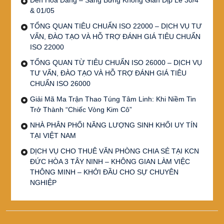
& 01/05
TỔNG QUAN TIÊU CHUẨN ISO 22000 – DỊCH VỤ TƯ
VẤN, ĐÀO TẠO VÀ HỖ TRỢ ĐÁNH GIÁ TIÊU CHUẨN
ISO 22000
TỔNG QUAN TỪ TIÊU CHUẨN ISO 26000 – DỊCH VỤ
TƯ VẤN, ĐÀO TẠO VÀ HỖ TRỢ ĐÁNH GIÁ TIÊU
CHUẨN ISO 26000
Giải Mã Ma Trận Thao Túng Tâm Linh: Khi Niềm Tin
Trở Thành “Chiếc Vòng Kim Cô”
NHÀ PHÂN PHỐI NĂNG LƯỢNG SINH KHỐI UY TÍN
TẠI VIỆT NAM
DỊCH VỤ CHO THUÊ VĂN PHÒNG CHIA SẺ TẠI KCN
ĐỨC HÒA 3 TÂY NINH – KHÔNG GIAN LÀM VIỆC
THÔNG MINH – KHỞI ĐẦU CHO SỰ CHUYÊN
NGHIỆP