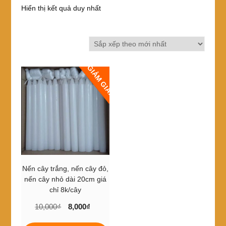
Hiển thị kết quả duy nhất
GIẢM GIÁ!
Nến cây trắng, nến cây đỏ,
nến cây nhỏ dài 20cm giá
chỉ 8k/cây
Giá
Giá
10,000
₫
8,000
₫
gốc
hiện