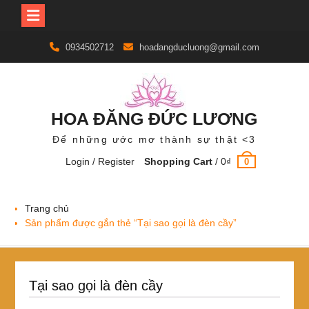
Skip
0934502712
hoadangducluong@gmail.com
to
content
HOA ĐĂNG ĐỨC LƯƠNG
Để những ước mơ thành sự thật <3
Login / Register
Shopping Cart
/
0
₫
0
Trang chủ
Sản phẩm được gắn thẻ “Tại sao gọi là đèn cầy”
Tại sao gọi là đèn cầy