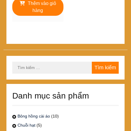
là:
tại
Thêm vào giỏ
10,000₫.
là:
hàng
8,000₫.
Tìm
kiếm
cho:
Danh mục sản phẩm
Bông hồng cài áo
(10)
Chuỗi hạt
(5)