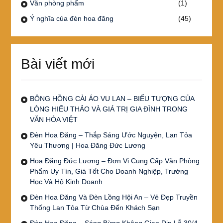
Văn phòng phẩm
(1)
Ý nghĩa của đèn hoa đăng
(45)
Bài viết mới
BÔNG HỒNG CÀI ÁO VU LAN – BIỂU TƯỢNG CỦA
LÒNG HIẾU THẢO VÀ GIÁ TRỊ GIA ĐÌNH TRONG
VĂN HÓA VIỆT
Đèn Hoa Đăng – Thắp Sáng Ước Nguyện, Lan Tỏa
Yêu Thương | Hoa Đăng Đức Lương
Hoa Đăng Đức Lương – Đơn Vị Cung Cấp Văn Phòng
Phẩm Uy Tín, Giá Tốt Cho Doanh Nghiệp, Trường
Học Và Hộ Kinh Doanh
Đèn Hoa Đăng Và Đèn Lồng Hội An – Vẻ Đẹp Truyền
Thống Lan Tỏa Từ Chùa Đến Khách Sạn
Đèn Hoa Đăng – Sáng Bừng Không Gian Dịp Lễ 30/4