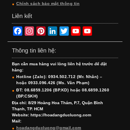
Chính sách bảo mật thông tin
Liên kết
F
In
Pi
Li
T
Y
Y
a
st
nt
n
wi
o
o
c
a
er
k
tt
u
u
Thông tin liên hệ:
e
gr
e
e
er
T
T
Bạn cần mua hàng vui lòng liên hệ trước để đặt
b
a
st
dI
u
u
hàng:
o
m
n
b
b
Hotline (Zalo): 0934.502.712 (Mr. Nhân) –
hoặc 0933.096.426 (Ms. Vân Phạm)
o
e
e
ĐT: 08.6859.1206 (BP.KD) hoặc 08.6859.1260
k
C
(BP.CSKH)
h
Địa chỉ: 8/29 Hoàng Hoa Thám, P.7, Quận Bình
Thạnh, TP. HCM
a
Website: https://hoadangducluong.com
Mail:
n
hoadangducluong@gmail.com