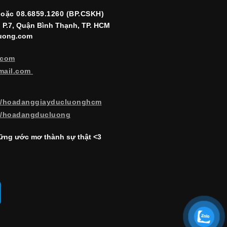
hoặc 08.6859.1260 (BP.CSKH)
, P.7, Quận Bình Thạnh, TP. HCM
luong.com
.com
mail.com
m/hoadanggiayducluonghcm
m/hoadangducluong
ng ước mơ thành sự thật <3