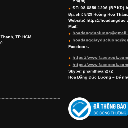
Phạm)
ĐT: 08.6859.1206 (BP.KD) 
Địa chỉ: 8/29 Hoàng Hoa Thám
Website: https://hoadangduc
Mail:
hoadangducluong@gmail
h Thạnh, TP. HCM
hoadanggiayducluong@g
10
Facebook:
https://www.facebook.co
https://www.facebook.co
Skype: phamthivan272
Hoa Đăng Đức Lương – Để nhữ