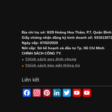
Địa chỉ trụ sở: 8/29 Hoàng Hoa Thám, P.7, Quận Bìn
Giấy chứng nhận đăng ký kinh doanh số: 03161307
Ngày cấp: 07/02/2020
Nới cấp: Sở kế hoạch và đầu tư Tp. Hồ Chí Minh
CHÍNH SÁCH CÔNG TY:
Chính sách quy định chung
Chính sách bảo mật thông tin
Liên kết
F
In
Pi
Li
T
Y
Y
a
st
nt
n
wi
o
o
c
a
er
k
tt
u
u