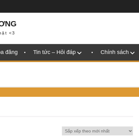
ƯƠNG
hật <3
oa đăng
Tin tức – Hỏi đáp
Chính sách