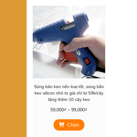
Súng băn keo nến loại tốt, súng bắn
keo silicon nhỏ to giá chỉ từ 59k/cây
tặng thêm 10 cây keo
Khoảng
59,000
₫
–
99,000
₫
giá:
Sản
từ
Chọn
phẩm
59,000₫
này
đến