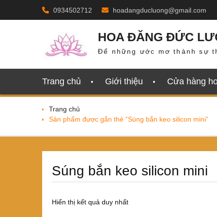
Skip
0934502712
hoadangducluong@gmail.com
to
content
HOA ĐĂNG ĐỨC L
Để những ước mơ thành sự t
Trang chủ
Giới thiệu
Cửa hàng h
Trang chủ
Sản phẩm được gắn thẻ “Súng bắn keo silicon mini”
Súng bắn keo silicon mini
Hiển thị kết quả duy nhất