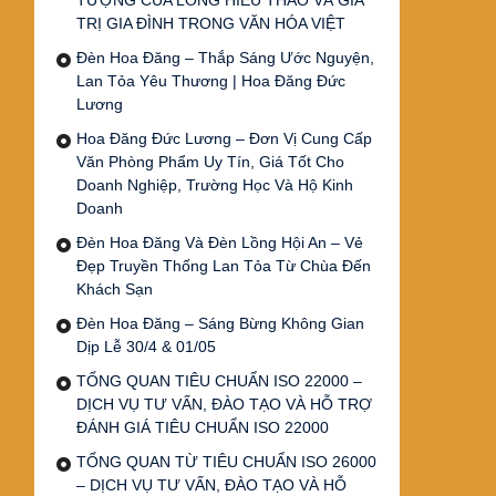
TƯỢNG CỦA LÒNG HIẾU THẢO VÀ GIÁ
TRỊ GIA ĐÌNH TRONG VĂN HÓA VIỆT
Đèn Hoa Đăng – Thắp Sáng Ước Nguyện,
Lan Tỏa Yêu Thương | Hoa Đăng Đức
Lương
Hoa Đăng Đức Lương – Đơn Vị Cung Cấp
Văn Phòng Phẩm Uy Tín, Giá Tốt Cho
Doanh Nghiệp, Trường Học Và Hộ Kinh
Doanh
Đèn Hoa Đăng Và Đèn Lồng Hội An – Vẻ
Đẹp Truyền Thống Lan Tỏa Từ Chùa Đến
Khách Sạn
Đèn Hoa Đăng – Sáng Bừng Không Gian
Dịp Lễ 30/4 & 01/05
TỔNG QUAN TIÊU CHUẨN ISO 22000 –
DỊCH VỤ TƯ VẤN, ĐÀO TẠO VÀ HỖ TRỢ
ĐÁNH GIÁ TIÊU CHUẨN ISO 22000
TỔNG QUAN TỪ TIÊU CHUẨN ISO 26000
– DỊCH VỤ TƯ VẤN, ĐÀO TẠO VÀ HỖ