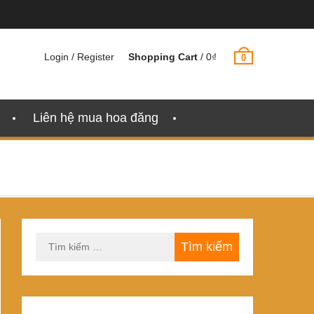
Login / Register
Shopping Cart
/
0
₫
0
Liên hệ mua hoa đăng
Tìm
kiếm
cho: