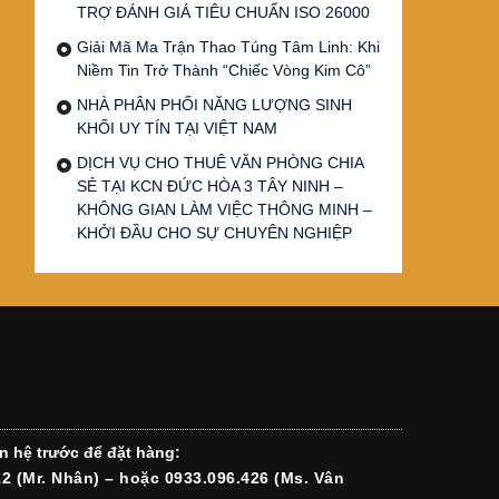
TRỢ ĐÁNH GIÁ TIÊU CHUẨN ISO 26000
Giải Mã Ma Trận Thao Túng Tâm Linh: Khi
Niềm Tin Trở Thành “Chiếc Vòng Kim Cô”
NHÀ PHÂN PHỐI NĂNG LƯỢNG SINH
KHỐI UY TÍN TẠI VIỆT NAM
DỊCH VỤ CHO THUÊ VĂN PHÒNG CHIA
SẺ TẠI KCN ĐỨC HÒA 3 TÂY NINH –
KHÔNG GIAN LÀM VIỆC THÔNG MINH –
KHỞI ĐẦU CHO SỰ CHUYÊN NGHIỆP
n hệ trước để đặt hàng:
12 (Mr. Nhân) – hoặc 0933.096.426 (Ms. Vân