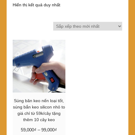
Hiển thị kết quả duy nhất
Súng băn keo nến loại tốt,
súng bắn keo silicon nhỏ to
giá chỉ từ 59k/cây tặng
thêm 10 cây keo
Khoảng
59,000
₫
–
99,000
₫