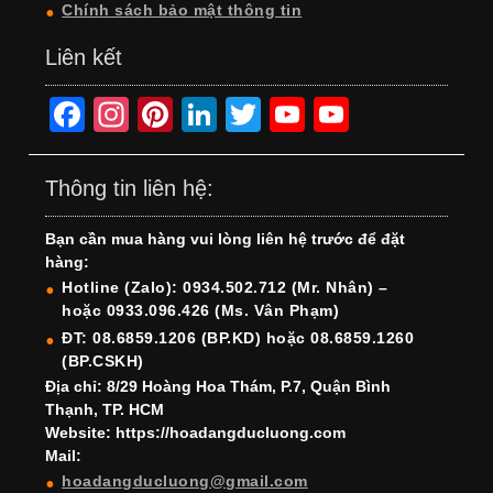
Chính sách bảo mật thông tin
Liên kết
F
In
Pi
Li
T
Y
Y
a
st
nt
n
wi
o
o
c
a
er
k
tt
u
u
Thông tin liên hệ:
e
gr
e
e
er
T
T
Bạn cần mua hàng vui lòng liên hệ trước để đặt
b
a
st
dI
u
u
hàng:
o
m
n
b
b
Hotline (Zalo): 0934.502.712 (Mr. Nhân) –
hoặc 0933.096.426 (Ms. Vân Phạm)
o
e
e
ĐT: 08.6859.1206 (BP.KD) hoặc 08.6859.1260
k
C
(BP.CSKH)
h
Địa chỉ: 8/29 Hoàng Hoa Thám, P.7, Quận Bình
Thạnh, TP. HCM
a
Website: https://hoadangducluong.com
Mail:
n
hoadangducluong@gmail.com