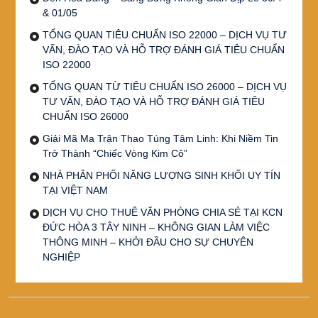
& 01/05
TỔNG QUAN TIÊU CHUẨN ISO 22000 – DỊCH VỤ TƯ
VẤN, ĐÀO TẠO VÀ HỖ TRỢ ĐÁNH GIÁ TIÊU CHUẨN
ISO 22000
TỔNG QUAN TỪ TIÊU CHUẨN ISO 26000 – DỊCH VỤ
TƯ VẤN, ĐÀO TẠO VÀ HỖ TRỢ ĐÁNH GIÁ TIÊU
CHUẨN ISO 26000
Giải Mã Ma Trận Thao Túng Tâm Linh: Khi Niềm Tin
Trở Thành “Chiếc Vòng Kim Cô”
NHÀ PHÂN PHỐI NĂNG LƯỢNG SINH KHỐI UY TÍN
TẠI VIỆT NAM
DỊCH VỤ CHO THUÊ VĂN PHÒNG CHIA SẺ TẠI KCN
ĐỨC HÒA 3 TÂY NINH – KHÔNG GIAN LÀM VIỆC
THÔNG MINH – KHỞI ĐẦU CHO SỰ CHUYÊN
NGHIỆP