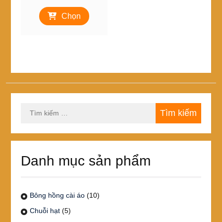
giá:
Sản
từ
Chọn
phẩm
59,000₫
này
đến
có
99,000₫
nhiều
biến
thể.
Các
tùy
chọn
Tìm
có
kiếm
thể
cho:
được
chọn
trên
Danh mục sản phẩm
trang
sản
phẩm
Bông hồng cài áo
(10)
Chuỗi hạt
(5)