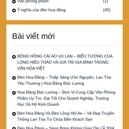
Văn phòng phẩm
(1)
Ý nghĩa của đèn hoa đăng
(45)
Bài viết mới
BÔNG HỒNG CÀI ÁO VU LAN – BIỂU TƯỢNG CỦA
LÒNG HIẾU THẢO VÀ GIÁ TRỊ GIA ĐÌNH TRONG
VĂN HÓA VIỆT
Đèn Hoa Đăng – Thắp Sáng Ước Nguyện, Lan Tỏa
Yêu Thương | Hoa Đăng Đức Lương
Hoa Đăng Đức Lương – Đơn Vị Cung Cấp Văn Phòng
Phẩm Uy Tín, Giá Tốt Cho Doanh Nghiệp, Trường
Học Và Hộ Kinh Doanh
Đèn Hoa Đăng Và Đèn Lồng Hội An – Vẻ Đẹp Truyền
Thống Lan Tỏa Từ Chùa Đến Khách Sạn
Đèn Hoa Đăng – Sáng Bừng Không Gian Dịp Lễ 30/4