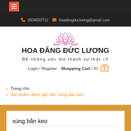
Skip
0934502712
hoadangducluong@gmail.com
to
content
HOA ĐĂNG ĐỨC LƯƠNG
Để những ước mơ thành sự thật <3
Login / Register
Shopping Cart
/
0
₫
0
Trang chủ
Sản phẩm được gắn thẻ “súng bắn keo”
súng bắn keo