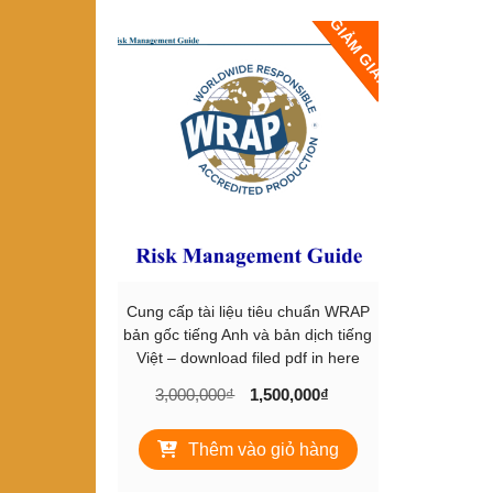
GIẢM GIÁ!
Cung cấp tài liệu tiêu chuẩn WRAP
bản gốc tiếng Anh và bản dịch tiếng
Việt – download filed pdf in here
Giá
Giá
3,000,000
₫
1,500,000
₫
gốc
hiện
là:
tại
Thêm vào giỏ hàng
3,000,000₫.
là:
1,500,000₫.