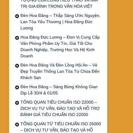
TƯỢNG CỦA LÒNG HIẾU THẢO VÀ GIÁ
TRỊ GIA ĐÌNH TRONG VĂN HÓA VIỆT
Đèn Hoa Đăng – Thắp Sáng Ước Nguyện,
Lan Tỏa Yêu Thương | Hoa Đăng Đức
Lương
Hoa Đăng Đức Lương – Đơn Vị Cung Cấp
Văn Phòng Phẩm Uy Tín, Giá Tốt Cho
Doanh Nghiệp, Trường Học Và Hộ Kinh
Doanh
Đèn Hoa Đăng Và Đèn Lồng Hội An – Vẻ
Đẹp Truyền Thống Lan Tỏa Từ Chùa Đến
Khách Sạn
Đèn Hoa Đăng – Sáng Bừng Không Gian
Dịp Lễ 30/4 & 01/05
TỔNG QUAN TIÊU CHUẨN ISO 22000 –
DỊCH VỤ TƯ VẤN, ĐÀO TẠO VÀ HỖ TRỢ
ĐÁNH GIÁ TIÊU CHUẨN ISO 22000
TỔNG QUAN TỪ TIÊU CHUẨN ISO 26000
– DỊCH VỤ TƯ VẤN, ĐÀO TẠO VÀ HỖ