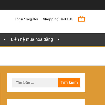
Login / Register
Shopping Cart
/
0
₫
0
Liên hệ mua hoa đăng
Tìm
kiếm
cho: