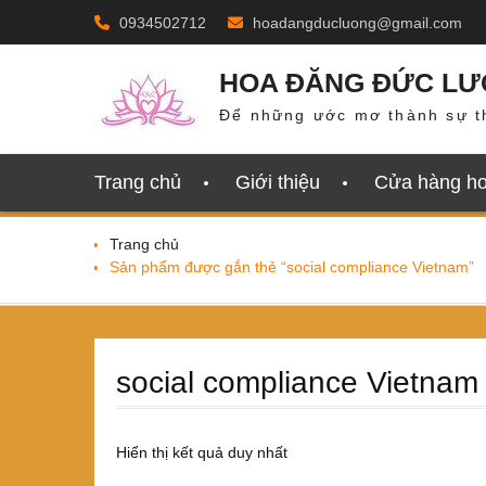
Skip
0934502712
hoadangducluong@gmail.com
to
content
HOA ĐĂNG ĐỨC L
Để những ước mơ thành sự t
Trang chủ
Giới thiệu
Cửa hàng h
Trang chủ
Sản phẩm được gắn thẻ “social compliance Vietnam”
social compliance Vietnam
Hiển thị kết quả duy nhất