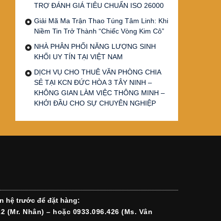
TRỢ ĐÁNH GIÁ TIÊU CHUẨN ISO 26000
Giải Mã Ma Trận Thao Túng Tâm Linh: Khi
Niềm Tin Trở Thành “Chiếc Vòng Kim Cô”
NHÀ PHÂN PHỐI NĂNG LƯỢNG SINH
KHỐI UY TÍN TẠI VIỆT NAM
DỊCH VỤ CHO THUÊ VĂN PHÒNG CHIA
SẺ TẠI KCN ĐỨC HÒA 3 TÂY NINH –
KHÔNG GIAN LÀM VIỆC THÔNG MINH –
KHỞI ĐẦU CHO SỰ CHUYÊN NGHIỆP
n hệ trước để đặt hàng:
12 (Mr. Nhân) – hoặc 0933.096.426 (Ms. Vân