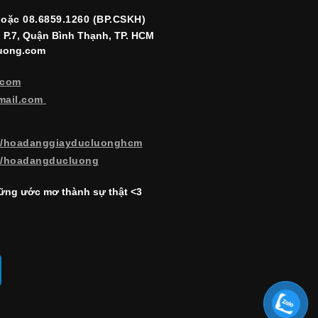
hoặc 08.6859.1260 (BP.CSKH)
, P.7, Quận Bình Thạnh, TP. HCM
luong.com
.com
mail.com
m/hoadanggiayducluonghcm
m/hoadangducluong
ng ước mơ thành sự thật <3