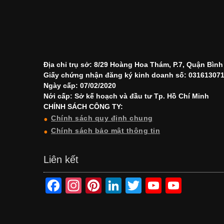
Địa chỉ trụ sở: 8/29 Hoàng Hoa Thám, P.7, Quận Bìn
Giấy chứng nhận đăng ký kinh doanh số: 03161307
Ngày cấp: 07/02/2020
Nới cấp: Sở kế hoạch và đầu tư Tp. Hồ Chí Minh
CHÍNH SÁCH CÔNG TY:
Chính sách quy định chung
Chính sách bảo mật thông tin
Liên kết
F
In
Pi
Li
T
Y
Y
a
st
nt
n
wi
o
o
c
a
er
k
tt
u
u