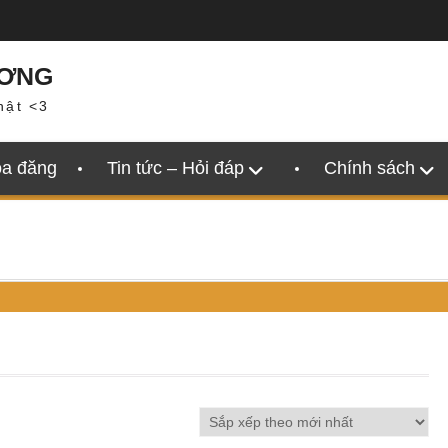
ƯƠNG
hật <3
oa đăng
Tin tức – Hỏi đáp
Chính sách