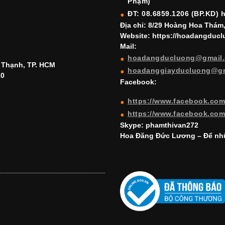
Phạm)
ĐT: 08.6859.1206 (BP.KD) 
Địa chỉ: 8/29 Hoàng Hoa Thám
Website: https://hoadangduc
Mail:
hoadangducluong@gmail
h Thạnh, TP. HCM
hoadanggiayducluong@g
10
Facebook:
https://www.facebook.co
https://www.facebook.co
Skype: phamthivan272
Hoa Đăng Đức Lương – Để nhữ