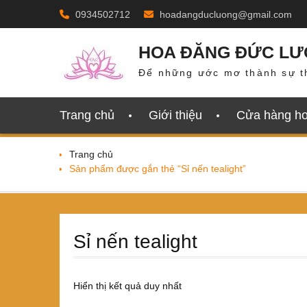
Skip
0934502712
hoadangducluong@gmail.com
to
content
HOA ĐĂNG ĐỨC L
Để những ước mơ thành sự t
Trang chủ
Giới thiệu
Cửa hàng h
Trang chủ
Sản phẩm được gắn thẻ “Sỉ nến tealight”
Sỉ nến tealight
Hiển thị kết quả duy nhất