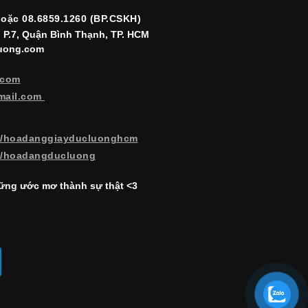
hoặc 08.6859.1260 (BP.CSKH)
, P.7, Quận Bình Thạnh, TP. HCM
luong.com
.com
mail.com
m/hoadanggiayducluonghcm
m/hoadangducluong
ng ước mơ thành sự thật <3