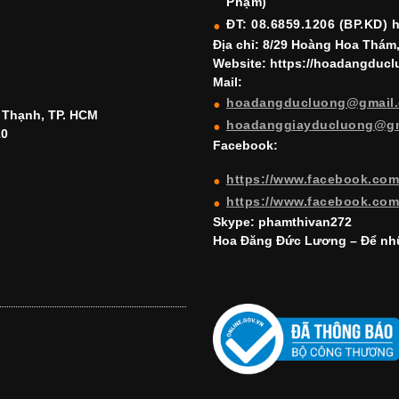
Phạm)
ĐT: 08.6859.1206 (BP.KD) 
Địa chỉ: 8/29 Hoàng Hoa Thám
Website: https://hoadangduc
Mail:
hoadangducluong@gmail
h Thạnh, TP. HCM
hoadanggiayducluong@g
10
Facebook:
https://www.facebook.co
https://www.facebook.co
Skype: phamthivan272
Hoa Đăng Đức Lương – Để nhữ