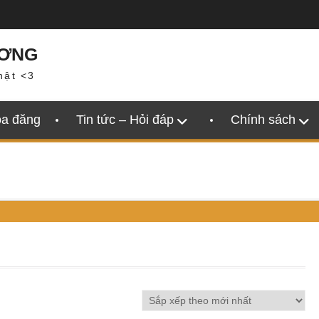
ƯƠNG
hật <3
oa đăng
Tin tức – Hỏi đáp
Chính sách