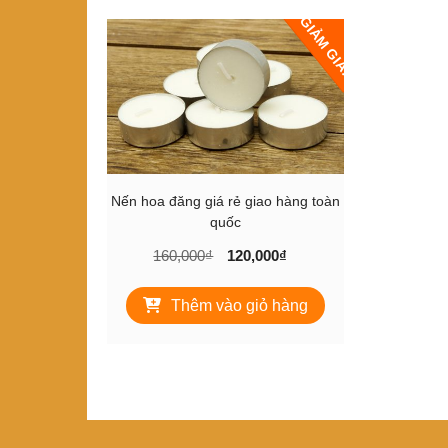
GIẢM GIÁ!
Nến hoa đăng giá rẻ giao hàng toàn
quốc
Giá
Giá
160,000
₫
120,000
₫
gốc
hiện
là:
tại
Thêm vào giỏ hàng
160,000₫.
là:
120,000₫.