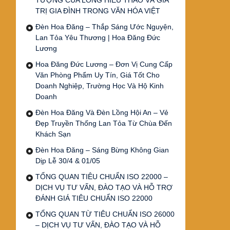
TƯỢNG CỦA LÒNG HIẾU THẢO VÀ GIÁ
TRỊ GIA ĐÌNH TRONG VĂN HÓA VIỆT
Đèn Hoa Đăng – Thắp Sáng Ước Nguyện,
Lan Tỏa Yêu Thương | Hoa Đăng Đức
Lương
Hoa Đăng Đức Lương – Đơn Vị Cung Cấp
Văn Phòng Phẩm Uy Tín, Giá Tốt Cho
Doanh Nghiệp, Trường Học Và Hộ Kinh
Doanh
Đèn Hoa Đăng Và Đèn Lồng Hội An – Vẻ
Đẹp Truyền Thống Lan Tỏa Từ Chùa Đến
Khách Sạn
Đèn Hoa Đăng – Sáng Bừng Không Gian
Dịp Lễ 30/4 & 01/05
TỔNG QUAN TIÊU CHUẨN ISO 22000 –
DỊCH VỤ TƯ VẤN, ĐÀO TẠO VÀ HỖ TRỢ
ĐÁNH GIÁ TIÊU CHUẨN ISO 22000
TỔNG QUAN TỪ TIÊU CHUẨN ISO 26000
– DỊCH VỤ TƯ VẤN, ĐÀO TẠO VÀ HỖ