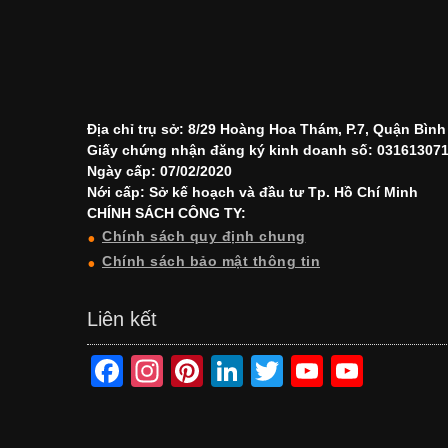
Địa chỉ trụ sở: 8/29 Hoàng Hoa Thám, P.7, Quận Bìn
Giấy chứng nhận đăng ký kinh doanh số: 03161307
Ngày cấp: 07/02/2020
Nới cấp: Sở kế hoạch và đầu tư Tp. Hồ Chí Minh
CHÍNH SÁCH CÔNG TY:
Chính sách quy định chung
Chính sách bảo mật thông tin
Liên kết
F
In
Pi
Li
T
Y
Y
a
st
nt
n
wi
o
o
c
a
er
k
tt
u
u