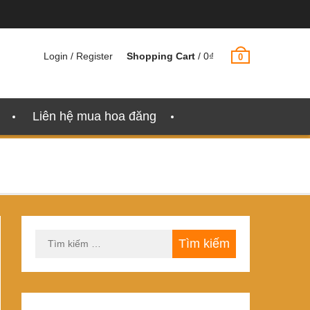
Login / Register
Shopping Cart
/
0
₫
0
Liên hệ mua hoa đăng
Tìm
kiếm
cho: