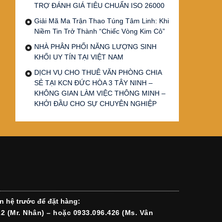
TRỢ ĐÁNH GIÁ TIÊU CHUẨN ISO 26000
Giải Mã Ma Trận Thao Túng Tâm Linh: Khi
Niềm Tin Trở Thành “Chiếc Vòng Kim Cô”
NHÀ PHÂN PHỐI NĂNG LƯỢNG SINH
KHỐI UY TÍN TẠI VIỆT NAM
DỊCH VỤ CHO THUÊ VĂN PHÒNG CHIA
SẺ TẠI KCN ĐỨC HÒA 3 TÂY NINH –
KHÔNG GIAN LÀM VIỆC THÔNG MINH –
KHỞI ĐẦU CHO SỰ CHUYÊN NGHIỆP
n hệ trước để đặt hàng:
12 (Mr. Nhân) – hoặc 0933.096.426 (Ms. Vân