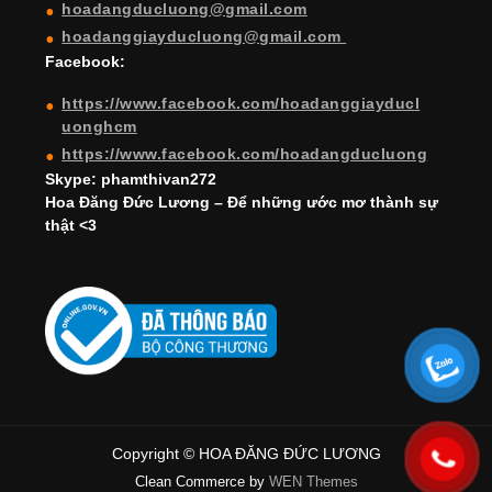
hoadangducluong@gmail.com
n
hoadanggiayducluong@gmail.com
el
Facebook:
https://www.facebook.com/hoadanggiayducl
uonghcm
https://www.facebook.com/hoadangducluong
Skype: phamthivan272
Hoa Đăng Đức Lương – Để những ước mơ thành sự
thật <3
Copyright © HOA ĐĂNG ĐỨC LƯƠNG
Clean Commerce by
WEN Themes