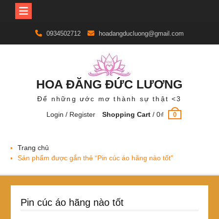
Skip
0934502712
hoadangducluong@gmail.com
to
content
HOA ĐĂNG ĐỨC LƯƠNG
Để những ước mơ thành sự thật <3
Login / Register
Shopping Cart
/
0
₫
0
Trang chủ
Sản phẩm được gắn thẻ “Pin cúc áo hãng nào tốt”
Pin cúc áo hãng nào tốt