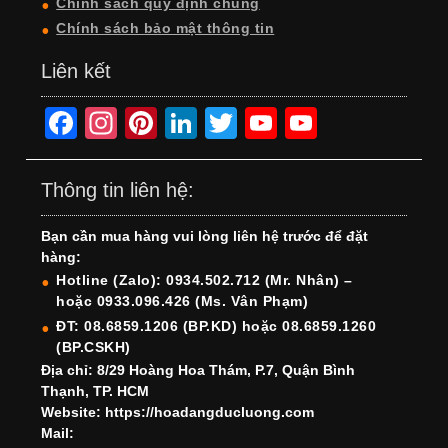
Chính sách quy định chung
Chính sách bảo mật thông tin
Liên kết
F
In
Pi
Li
T
Y
Y
a
st
nt
n
wi
o
o
c
a
er
k
tt
u
u
Thông tin liên hệ:
e
gr
e
e
er
T
T
Bạn cần mua hàng vui lòng liên hệ trước để đặt
b
a
st
dI
u
u
hàng:
o
m
n
b
b
Hotline (Zalo): 0934.502.712 (Mr. Nhân) –
hoặc 0933.096.426 (Ms. Vân Phạm)
o
e
e
ĐT: 08.6859.1206 (BP.KD) hoặc 08.6859.1260
k
C
(BP.CSKH)
h
Địa chỉ: 8/29 Hoàng Hoa Thám, P.7, Quận Bình
Thạnh, TP. HCM
a
Website: https://hoadangducluong.com
Mail:
n