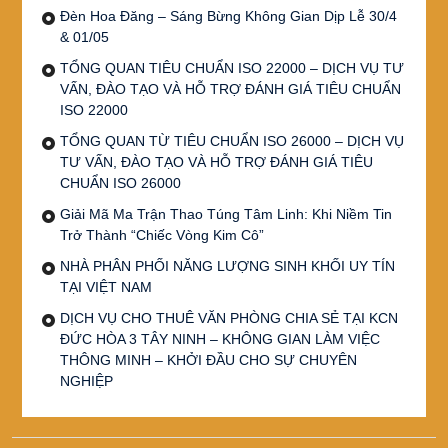
Đèn Hoa Đăng – Sáng Bừng Không Gian Dịp Lễ 30/4
& 01/05
TỔNG QUAN TIÊU CHUẨN ISO 22000 – DỊCH VỤ TƯ
VẤN, ĐÀO TẠO VÀ HỖ TRỢ ĐÁNH GIÁ TIÊU CHUẨN
ISO 22000
TỔNG QUAN TỪ TIÊU CHUẨN ISO 26000 – DỊCH VỤ
TƯ VẤN, ĐÀO TẠO VÀ HỖ TRỢ ĐÁNH GIÁ TIÊU
CHUẨN ISO 26000
Giải Mã Ma Trận Thao Túng Tâm Linh: Khi Niềm Tin
Trở Thành “Chiếc Vòng Kim Cô”
NHÀ PHÂN PHỐI NĂNG LƯỢNG SINH KHỐI UY TÍN
TẠI VIỆT NAM
DỊCH VỤ CHO THUÊ VĂN PHÒNG CHIA SẺ TẠI KCN
ĐỨC HÒA 3 TÂY NINH – KHÔNG GIAN LÀM VIỆC
THÔNG MINH – KHỞI ĐẦU CHO SỰ CHUYÊN
NGHIỆP