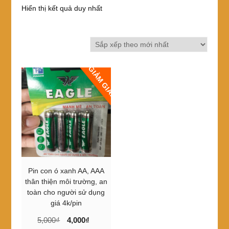
Hiển thị kết quả duy nhất
GIẢM GIÁ!
Pin con ó xanh AA, AAA
thân thiện môi trường, an
toàn cho người sử dụng
giá 4k/pin
Giá
Giá
5,000
₫
4,000
₫