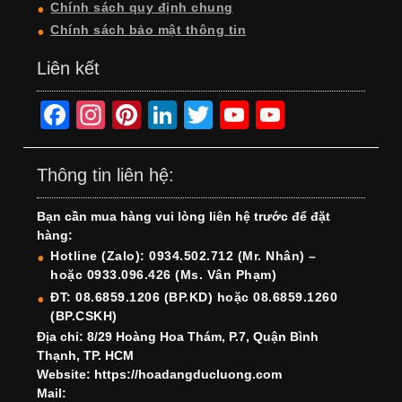
Chính sách quy định chung
Chính sách bảo mật thông tin
Liên kết
F
In
Pi
Li
T
Y
Y
a
st
nt
n
wi
o
o
c
a
er
k
tt
u
u
Thông tin liên hệ:
e
gr
e
e
er
T
T
Bạn cần mua hàng vui lòng liên hệ trước để đặt
b
a
st
dI
u
u
hàng:
o
m
n
b
b
Hotline (Zalo): 0934.502.712 (Mr. Nhân) –
hoặc 0933.096.426 (Ms. Vân Phạm)
o
e
e
ĐT: 08.6859.1206 (BP.KD) hoặc 08.6859.1260
k
C
(BP.CSKH)
h
Địa chỉ: 8/29 Hoàng Hoa Thám, P.7, Quận Bình
Thạnh, TP. HCM
a
Website: https://hoadangducluong.com
Mail:
n