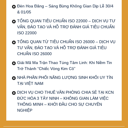
Đèn Hoa Đăng – Sáng Bừng Không Gian Dịp Lễ 30/4
& 01/05
TỔNG QUAN TIÊU CHUẨN ISO 22000 – DỊCH VỤ TƯ
VẤN, ĐÀO TẠO VÀ HỖ TRỢ ĐÁNH GIÁ TIÊU CHUẨN
ISO 22000
TỔNG QUAN TỪ TIÊU CHUẨN ISO 26000 – DỊCH VỤ
TƯ VẤN, ĐÀO TẠO VÀ HỖ TRỢ ĐÁNH GIÁ TIÊU
CHUẨN ISO 26000
Giải Mã Ma Trận Thao Túng Tâm Linh: Khi Niềm Tin
Trở Thành “Chiếc Vòng Kim Cô”
NHÀ PHÂN PHỐI NĂNG LƯỢNG SINH KHỐI UY TÍN
TẠI VIỆT NAM
DỊCH VỤ CHO THUÊ VĂN PHÒNG CHIA SẺ TẠI KCN
ĐỨC HÒA 3 TÂY NINH – KHÔNG GIAN LÀM VIỆC
THÔNG MINH – KHỞI ĐẦU CHO SỰ CHUYÊN
NGHIỆP