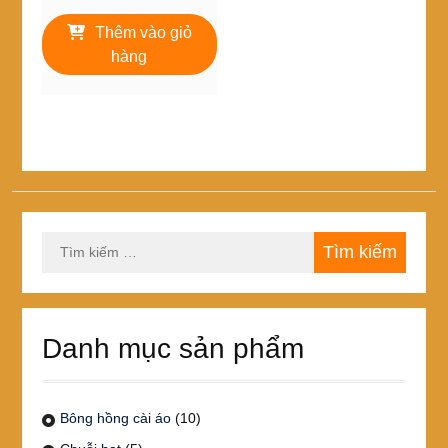
gốc
hiện
là:
tại
Thêm vào giỏ
5,000₫.
là:
hàng
4,000₫.
Tìm
kiếm
cho:
Danh mục sản phẩm
Bông hồng cài áo
(10)