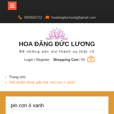
Skip
0934502712
hoadangducluong@gmail.com
to
content
HOA ĐĂNG ĐỨC LƯƠNG
Để những ước mơ thành sự thật <3
Login / Register
Shopping Cart
/
0
₫
0
Trang chủ
Sản phẩm được gắn thẻ “pin con ó xanh”
pin con ó xanh