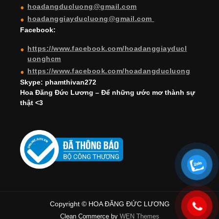
hoadangducluong@gmail.com
n
hoadanggiayducluong@gmail.com
el
Facebook:
https://www.facebook.com/hoadanggiayducl
uonghcm
https://www.facebook.com/hoadangducluong
Skype: phamthivan272
Hoa Đăng Đức Lương – Để những ước mơ thành sự
thật <3
Copyright © HOA ĐĂNG ĐỨC LƯƠNG
Clean Commerce by
WEN Themes