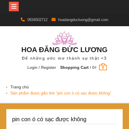
Skip
0934502712
hoadangducluong@gmail.com
to
content
HOA ĐĂNG ĐỨC LƯƠNG
Để những ước mơ thành sự thật <3
Login / Register
Shopping Cart
/
0
₫
0
Trang chủ
Sản phẩm được gắn thẻ “pin con ó có sạc được không”
pin con ó có sạc được không