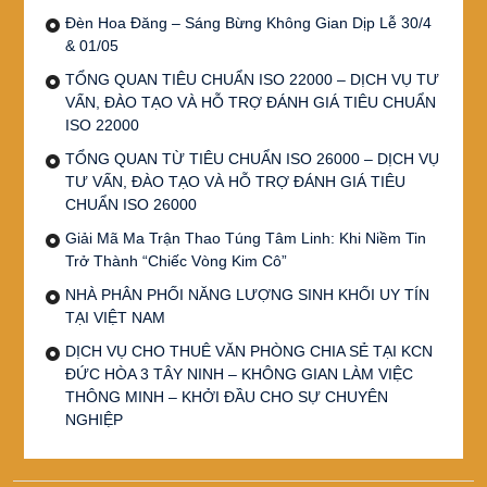
Đèn Hoa Đăng – Sáng Bừng Không Gian Dịp Lễ 30/4
& 01/05
TỔNG QUAN TIÊU CHUẨN ISO 22000 – DỊCH VỤ TƯ
VẤN, ĐÀO TẠO VÀ HỖ TRỢ ĐÁNH GIÁ TIÊU CHUẨN
ISO 22000
TỔNG QUAN TỪ TIÊU CHUẨN ISO 26000 – DỊCH VỤ
TƯ VẤN, ĐÀO TẠO VÀ HỖ TRỢ ĐÁNH GIÁ TIÊU
CHUẨN ISO 26000
Giải Mã Ma Trận Thao Túng Tâm Linh: Khi Niềm Tin
Trở Thành “Chiếc Vòng Kim Cô”
NHÀ PHÂN PHỐI NĂNG LƯỢNG SINH KHỐI UY TÍN
TẠI VIỆT NAM
DỊCH VỤ CHO THUÊ VĂN PHÒNG CHIA SẺ TẠI KCN
ĐỨC HÒA 3 TÂY NINH – KHÔNG GIAN LÀM VIỆC
THÔNG MINH – KHỞI ĐẦU CHO SỰ CHUYÊN
NGHIỆP