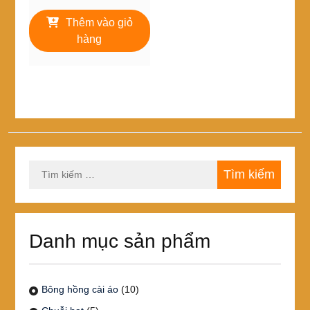
gốc
hiện
là:
tại
Thêm vào giỏ
5,000₫.
là:
hàng
4,000₫.
Tìm
kiếm
cho:
Danh mục sản phẩm
Bông hồng cài áo
(10)