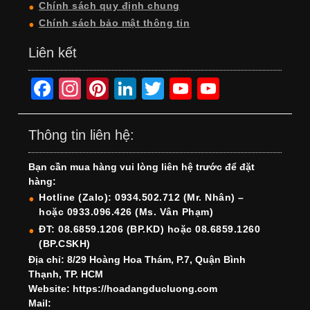
Chính sách quy định chung
Chính sách bảo mật thông tin
Liên kết
F
In
Pi
Li
T
Y
Y
a
st
nt
n
wi
o
o
c
a
er
k
tt
u
u
Thông tin liên hệ:
e
gr
e
e
er
T
T
Bạn cần mua hàng vui lòng liên hệ trước để đặt
b
a
st
dI
u
u
hàng:
o
m
n
b
b
Hotline (Zalo): 0934.502.712 (Mr. Nhân) –
hoặc 0933.096.426 (Ms. Vân Phạm)
o
e
e
ĐT: 08.6859.1206 (BP.KD) hoặc 08.6859.1260
k
C
(BP.CSKH)
h
Địa chỉ: 8/29 Hoàng Hoa Thám, P.7, Quận Bình
Thạnh, TP. HCM
a
Website: https://hoadangducluong.com
Mail:
n