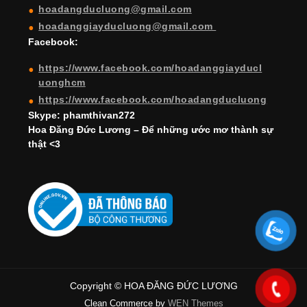
hoadangducluong@gmail.com
n
hoadanggiayducluong@gmail.com
el
Facebook:
https://www.facebook.com/hoadanggiayducl
uonghcm
https://www.facebook.com/hoadangducluong
Skype: phamthivan272
Hoa Đăng Đức Lương – Để những ước mơ thành sự
thật <3
Copyright © HOA ĐĂNG ĐỨC LƯƠNG
Clean Commerce by
WEN Themes