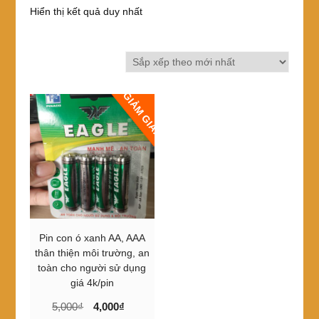
Hiển thị kết quả duy nhất
GIẢM GIÁ!
Pin con ó xanh AA, AAA
thân thiện môi trường, an
toàn cho người sử dụng
giá 4k/pin
Giá
Giá
5,000
₫
4,000
₫