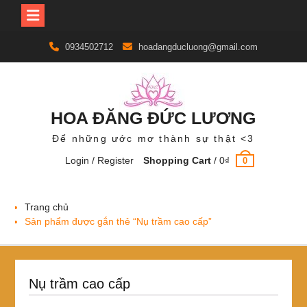
Skip
0934502712
hoadangducluong@gmail.com
to
content
HOA ĐĂNG ĐỨC LƯƠNG
Để những ước mơ thành sự thật <3
Login / Register
Shopping Cart
/
0
₫
0
Trang chủ
Sản phẩm được gắn thẻ “Nụ trầm cao cấp”
Nụ trầm cao cấp