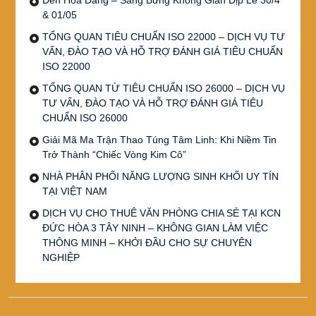
& 01/05
TỔNG QUAN TIÊU CHUẨN ISO 22000 – DỊCH VỤ TƯ
VẤN, ĐÀO TẠO VÀ HỖ TRỢ ĐÁNH GIÁ TIÊU CHUẨN
ISO 22000
TỔNG QUAN TỪ TIÊU CHUẨN ISO 26000 – DỊCH VỤ
TƯ VẤN, ĐÀO TẠO VÀ HỖ TRỢ ĐÁNH GIÁ TIÊU
CHUẨN ISO 26000
Giải Mã Ma Trận Thao Túng Tâm Linh: Khi Niềm Tin
Trở Thành “Chiếc Vòng Kim Cô”
NHÀ PHÂN PHỐI NĂNG LƯỢNG SINH KHỐI UY TÍN
TẠI VIỆT NAM
DỊCH VỤ CHO THUÊ VĂN PHÒNG CHIA SẺ TẠI KCN
ĐỨC HÒA 3 TÂY NINH – KHÔNG GIAN LÀM VIỆC
THÔNG MINH – KHỞI ĐẦU CHO SỰ CHUYÊN
NGHIỆP