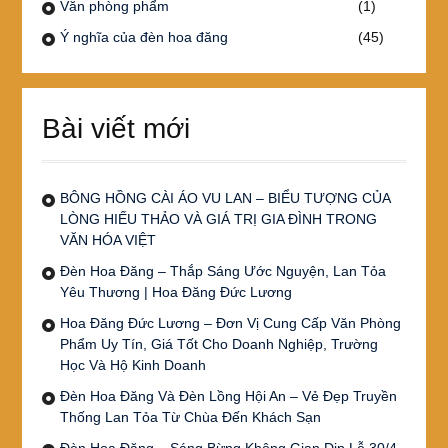
Văn phòng phẩm
(1)
Ý nghĩa của đèn hoa đăng
(45)
Bài viết mới
BÔNG HỒNG CÀI ÁO VU LAN – BIỂU TƯỢNG CỦA
LÒNG HIẾU THẢO VÀ GIÁ TRỊ GIA ĐÌNH TRONG
VĂN HÓA VIỆT
Đèn Hoa Đăng – Thắp Sáng Ước Nguyện, Lan Tỏa
Yêu Thương | Hoa Đăng Đức Lương
Hoa Đăng Đức Lương – Đơn Vị Cung Cấp Văn Phòng
Phẩm Uy Tín, Giá Tốt Cho Doanh Nghiệp, Trường
Học Và Hộ Kinh Doanh
Đèn Hoa Đăng Và Đèn Lồng Hội An – Vẻ Đẹp Truyền
Thống Lan Tỏa Từ Chùa Đến Khách Sạn
Đèn Hoa Đăng – Sáng Bừng Không Gian Dịp Lễ 30/4