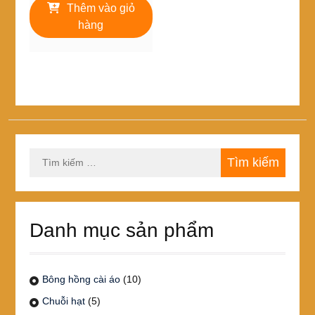
là:
tại
Thêm vào giỏ
120,000₫.
là:
hàng
99,000₫.
Tìm
kiếm
cho:
Danh mục sản phẩm
Bông hồng cài áo
(10)
Chuỗi hạt
(5)