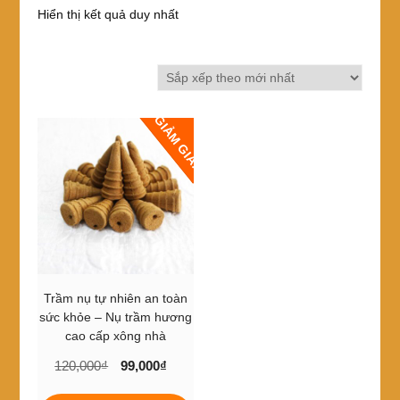
Hiển thị kết quả duy nhất
GIẢM GIÁ!
Trầm nụ tự nhiên an toàn
sức khỏe – Nụ trầm hương
cao cấp xông nhà
Giá
Giá
120,000
₫
99,000
₫
gốc
hiện