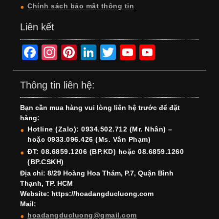
Chính sách bảo mật thông tin
Liên kết
F
In
Pi
Li
T
Y
Y
a
st
nt
n
wi
o
o
c
a
er
k
tt
u
u
Thông tin liên hệ:
e
gr
e
e
er
T
T
Bạn cần mua hàng vui lòng liên hệ trước để đặt
b
a
st
dI
u
u
hàng:
o
m
n
b
b
Hotline (Zalo): 0934.502.712 (Mr. Nhân) –
hoặc 0933.096.426 (Ms. Vân Phạm)
o
e
e
ĐT: 08.6859.1206 (BP.KD) hoặc 08.6859.1260
k
C
(BP.CSKH)
h
Địa chỉ: 8/29 Hoàng Hoa Thám, P.7, Quận Bình
Thạnh, TP. HCM
a
Website: https://hoadangducluong.com
Mail:
n
hoadangducluong@gmail.com