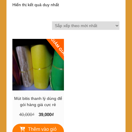
Hiển thị kết quả duy nhất
GIẢM GIÁ!
Mút bitis thanh lý dùng để
gói hàng giá cực rẻ
Giá
Giá
40,000
₫
39,000
₫
gốc
hiện
là:
tại
Thêm vào giỏ