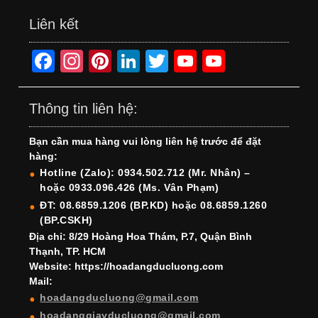
Liên kết
F
In
Pi
Li
T
Y
Y
a
st
nt
n
wi
o
o
c
a
er
k
tt
u
u
Thông tin liên hệ:
e
gr
e
e
er
T
T
Bạn cần mua hàng vui lòng liên hệ trước để đặt
b
a
st
dI
u
u
hàng:
o
m
n
b
b
Hotline (Zalo): 0934.502.712 (Mr. Nhân) –
hoặc 0933.096.426 (Ms. Vân Phạm)
o
e
e
ĐT: 08.6859.1206 (BP.KD) hoặc 08.6859.1260
k
C
(BP.CSKH)
h
Địa chỉ: 8/29 Hoàng Hoa Thám, P.7, Quận Bình
Thạnh, TP. HCM
a
Website: https://hoadangducluong.com
Mail:
n
hoadangducluong@gmail.com
n
hoadanggiayducluong@gmail.com