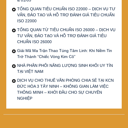
TỔNG QUAN TIÊU CHUẨN ISO 22000 – DỊCH VỤ TƯ
VẤN, ĐÀO TẠO VÀ HỖ TRỢ ĐÁNH GIÁ TIÊU CHUẨN
ISO 22000
TỔNG QUAN TỪ TIÊU CHUẨN ISO 26000 – DỊCH VỤ
TƯ VẤN, ĐÀO TẠO VÀ HỖ TRỢ ĐÁNH GIÁ TIÊU
CHUẨN ISO 26000
Giải Mã Ma Trận Thao Túng Tâm Linh: Khi Niềm Tin
Trở Thành “Chiếc Vòng Kim Cô”
NHÀ PHÂN PHỐI NĂNG LƯỢNG SINH KHỐI UY TÍN
TẠI VIỆT NAM
DỊCH VỤ CHO THUÊ VĂN PHÒNG CHIA SẺ TẠI KCN
ĐỨC HÒA 3 TÂY NINH – KHÔNG GIAN LÀM VIỆC
THÔNG MINH – KHỞI ĐẦU CHO SỰ CHUYÊN
NGHIỆP