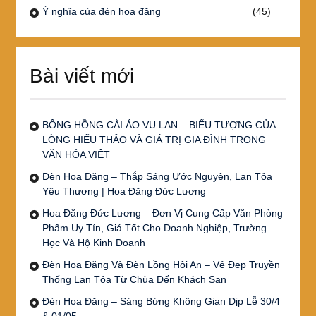
Ý nghĩa của đèn hoa đăng
(45)
Bài viết mới
BÔNG HỒNG CÀI ÁO VU LAN – BIỂU TƯỢNG CỦA
LÒNG HIẾU THẢO VÀ GIÁ TRỊ GIA ĐÌNH TRONG
VĂN HÓA VIỆT
Đèn Hoa Đăng – Thắp Sáng Ước Nguyện, Lan Tỏa
Yêu Thương | Hoa Đăng Đức Lương
Hoa Đăng Đức Lương – Đơn Vị Cung Cấp Văn Phòng
Phẩm Uy Tín, Giá Tốt Cho Doanh Nghiệp, Trường
Học Và Hộ Kinh Doanh
Đèn Hoa Đăng Và Đèn Lồng Hội An – Vẻ Đẹp Truyền
Thống Lan Tỏa Từ Chùa Đến Khách Sạn
Đèn Hoa Đăng – Sáng Bừng Không Gian Dịp Lễ 30/4
& 01/05