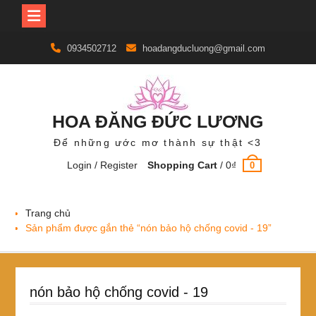
Skip
0934502712
hoadangducluong@gmail.com
to
content
HOA ĐĂNG ĐỨC LƯƠNG
Để những ước mơ thành sự thật <3
Login / Register
Shopping Cart
/
0
₫
0
Trang chủ
Sản phẩm được gắn thẻ “nón bảo hộ chống covid - 19”
nón bảo hộ chống covid - 19