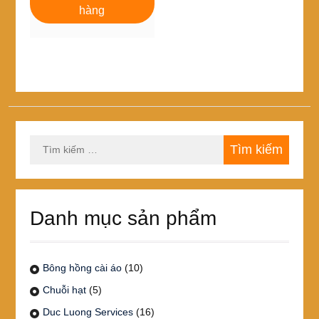
40,000₫.
là:
hàng
39,000₫.
Tìm
kiếm
cho:
Danh mục sản phẩm
Bông hồng cài áo
(10)
Chuỗi hạt
(5)
Duc Luong Services
(16)