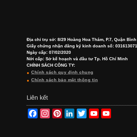
Địa chỉ trụ sở: 8/29 Hoàng Hoa Thám, P.7, Quận Bìn
Giấy chứng nhận đăng ký kinh doanh số: 03161307
Ngày cấp: 07/02/2020
Nới cấp: Sở kế hoạch và đầu tư Tp. Hồ Chí Minh
CHÍNH SÁCH CÔNG TY:
Chính sách quy định chung
Chính sách bảo mật thông tin
Liên kết
F
In
Pi
Li
T
Y
Y
a
st
nt
n
wi
o
o
c
a
er
k
tt
u
u