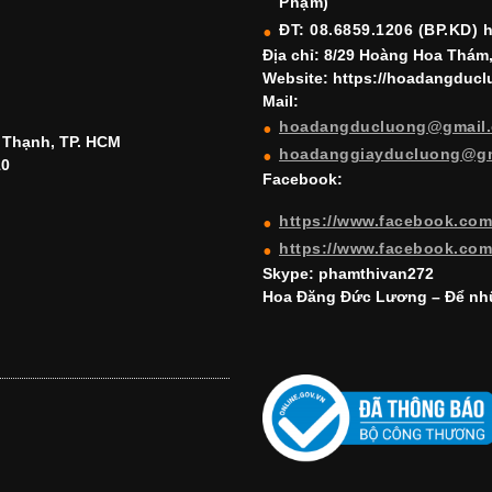
Phạm)
ĐT: 08.6859.1206 (BP.KD) 
Địa chỉ: 8/29 Hoàng Hoa Thám
Website: https://hoadangduc
Mail:
hoadangducluong@gmail
h Thạnh, TP. HCM
hoadanggiayducluong@g
10
Facebook:
https://www.facebook.co
https://www.facebook.co
Skype: phamthivan272
Hoa Đăng Đức Lương – Để nhữ