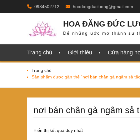
Skip
0934502712
hoadangducluong@gmail.com
to
content
HOA ĐĂNG ĐỨC L
Để những ước mơ thành sự t
Trang chủ
Giới thiệu
Cửa hàng h
Trang chủ
Sản phẩm được gắn thẻ “nơi bán chân gà ngâm sả tắc
nơi bán chân gà ngâm sả 
Hiển thị kết quả duy nhất