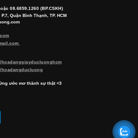
hoặc 08.6859.1260 (BP.CSKH)
, P.7, Quận Bình Thạnh, TP. HCM
luong.com
.com
mail.com
m/hoadanggiayducluonghcm
m/hoadangducluong
ng ước mơ thành sự thật <3