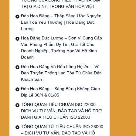
TƯỢNG CỦA LÒNG HIẾU THẢO VÀ GIÁ
TRỊ GIA ĐÌNH TRONG VĂN HÓA VIỆT
Đèn Hoa Đăng – Thắp Sáng Ước Nguyện,
Lan Tỏa Yêu Thương | Hoa Đăng Đức
Lương
Hoa Đăng Đức Lương – Đơn Vị Cung Cấp
Văn Phòng Phẩm Uy Tín, Giá Tốt Cho
Doanh Nghiệp, Trường Học Và Hộ Kinh
Doanh
Đèn Hoa Đăng Và Đèn Lồng Hội An – Vẻ
Đẹp Truyền Thống Lan Tỏa Từ Chùa Đến
Khách Sạn
Đèn Hoa Đăng – Sáng Bừng Không Gian
Dịp Lễ 30/4 & 01/05
TỔNG QUAN TIÊU CHUẨN ISO 22000 –
DỊCH VỤ TƯ VẤN, ĐÀO TẠO VÀ HỖ TRỢ
ĐÁNH GIÁ TIÊU CHUẨN ISO 22000
TỔNG QUAN TỪ TIÊU CHUẨN ISO 26000
– DỊCH VỤ TƯ VẤN, ĐÀO TẠO VÀ HỖ