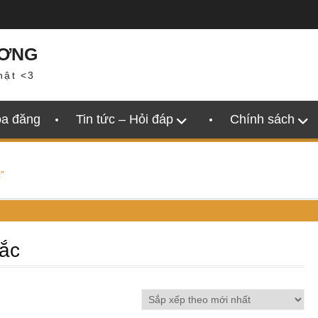
ƯƠNG
hật <3
oa đăng
Tin tức – Hỏi đáp
Chính sách
”
tắc