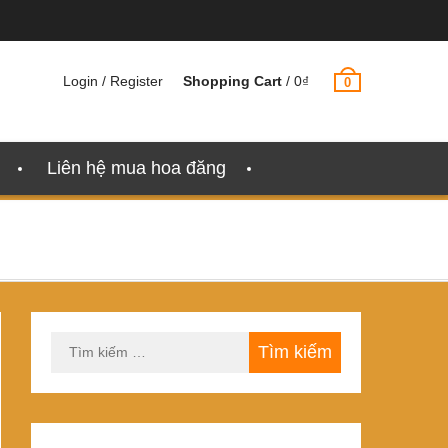
Login / Register
Shopping Cart
/
0
₫
0
Liên hệ mua hoa đăng
Tìm
kiếm
cho: