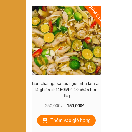
GIẢM GIÁ!
Bán chân gà sả tắc ngon nhà làm ăn
là ghiền chỉ 150k/hũ 10 chân hơn
1kg
Giá
Giá
250,000
₫
150,000
₫
gốc
hiện
là:
tại
Thêm vào giỏ hàng
250,000₫.
là:
150,000₫.