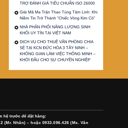
TRỢ ĐÁNH GIÁ TIÊU CHUẨN ISO 26000
Giải Mã Ma Trận Thao Túng Tâm Linh: Khi
Niềm Tin Trở Thành “Chiếc Vòng Kim Cô”
NHÀ PHÂN PHỐI NĂNG LƯỢNG SINH
KHỐI UY TÍN TẠI VIỆT NAM
DỊCH VỤ CHO THUÊ VĂN PHÒNG CHIA
SẺ TẠI KCN ĐỨC HÒA 3 TÂY NINH –
KHÔNG GIAN LÀM VIỆC THÔNG MINH –
KHỞI ĐẦU CHO SỰ CHUYÊN NGHIỆP
n hệ trước để đặt hàng:
12 (Mr. Nhân) – hoặc 0933.096.426 (Ms. Vân