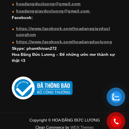
hoadangducluong@gmail.com
n
hoadanggiayducluong@gmail.com
el
Facebook:
https://www.facebook.com/hoadanggiayducl
uonghcm
https://www.facebook.com/hoadangducluong
Skype: phamthivan272
Hoa Đăng Đức Lương – Để những ước mơ thành sự
thật <3
Copyright © HOA ĐĂNG ĐỨC LƯƠNG
Clean Commerce by
WEN Themes