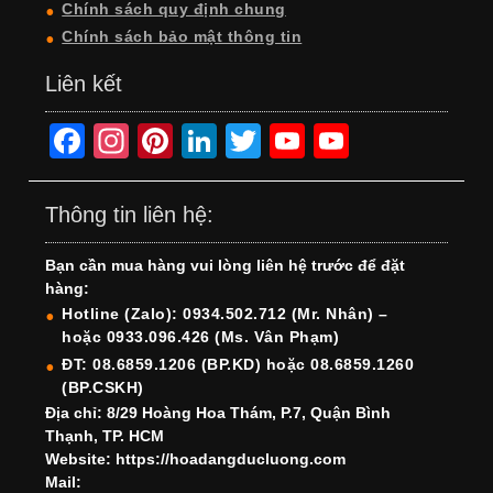
Chính sách quy định chung
Chính sách bảo mật thông tin
Liên kết
F
In
Pi
Li
T
Y
Y
a
st
nt
n
wi
o
o
c
a
er
k
tt
u
u
Thông tin liên hệ:
e
gr
e
e
er
T
T
Bạn cần mua hàng vui lòng liên hệ trước để đặt
b
a
st
dI
u
u
hàng:
o
m
n
b
b
Hotline (Zalo): 0934.502.712 (Mr. Nhân) –
hoặc 0933.096.426 (Ms. Vân Phạm)
o
e
e
ĐT: 08.6859.1206 (BP.KD) hoặc 08.6859.1260
k
C
(BP.CSKH)
h
Địa chỉ: 8/29 Hoàng Hoa Thám, P.7, Quận Bình
Thạnh, TP. HCM
a
Website: https://hoadangducluong.com
Mail:
n