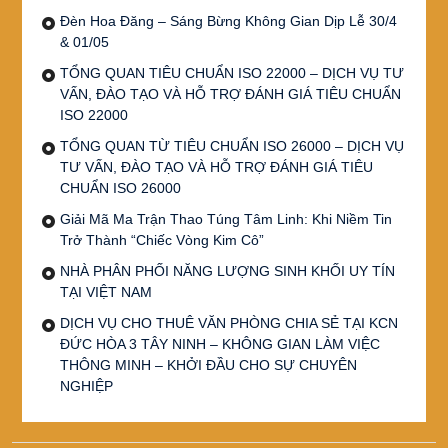
Đèn Hoa Đăng – Sáng Bừng Không Gian Dịp Lễ 30/4
& 01/05
TỔNG QUAN TIÊU CHUẨN ISO 22000 – DỊCH VỤ TƯ
VẤN, ĐÀO TẠO VÀ HỖ TRỢ ĐÁNH GIÁ TIÊU CHUẨN
ISO 22000
TỔNG QUAN TỪ TIÊU CHUẨN ISO 26000 – DỊCH VỤ
TƯ VẤN, ĐÀO TẠO VÀ HỖ TRỢ ĐÁNH GIÁ TIÊU
CHUẨN ISO 26000
Giải Mã Ma Trận Thao Túng Tâm Linh: Khi Niềm Tin
Trở Thành “Chiếc Vòng Kim Cô”
NHÀ PHÂN PHỐI NĂNG LƯỢNG SINH KHỐI UY TÍN
TẠI VIỆT NAM
DỊCH VỤ CHO THUÊ VĂN PHÒNG CHIA SẺ TẠI KCN
ĐỨC HÒA 3 TÂY NINH – KHÔNG GIAN LÀM VIỆC
THÔNG MINH – KHỞI ĐẦU CHO SỰ CHUYÊN
NGHIỆP