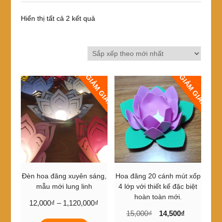
Đã
Hiển thị tất cả 2 kết quả
sắp
xếp
theo
mới
nhất
GIẢM GIÁ!
GIẢM GIÁ!
Đèn hoa đăng xuyên sáng,
Hoa đăng 20 cánh mút xốp
mẫu mới lung linh
4 lớp với thiết kế đặc biệt
hoàn toàn mới.
Khoảng
12,000
₫
–
1,120,000
₫
Giá
Giá
giá:
15,000
₫
14,500
₫
Sản