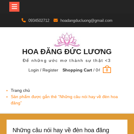
Skip
0934502712
hoadangducluong@gmail.com
to
content
HOA ĐĂNG ĐỨC LƯƠNG
Để những ước mơ thành sự thật <3
Login / Register
Shopping Cart
/
0
₫
0
Trang chủ
Sản phẩm được gắn thẻ “Những câu nói hay về đèn hoa
đăng”
Những câu nói hay về đèn hoa đăng