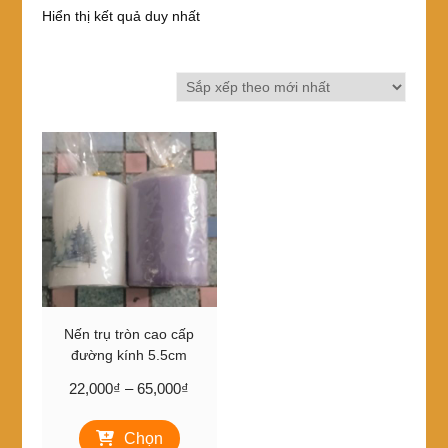
Hiển thị kết quả duy nhất
Nến trụ tròn cao cấp
đường kính 5.5cm
Khoảng
22,000
₫
–
65,000
₫
giá:
Sản
từ
Chọn
phẩm