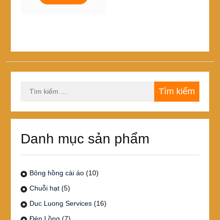
22,000₫
này
đến
có
65,000₫
nhiều
biến
thể.
Các
tùy
chọn
Tìm
có
kiếm
thể
cho:
được
chọn
trên
Danh mục sản phẩm
trang
sản
phẩm
Bông hồng cài áo
(10)
Chuỗi hạt
(5)
Duc Luong Services
(16)
Đèn Lồng
(7)