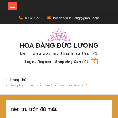
Skip
0934502712
hoadangducluong@gmail.com
to
content
HOA ĐĂNG ĐỨC LƯƠNG
Để những ước mơ thành sự thật <3
Login / Register
Shopping Cart
/
0
₫
0
Trang chủ
Sản phẩm được gắn thẻ “nến trụ tròn đủ màu”
nến trụ tròn đủ màu