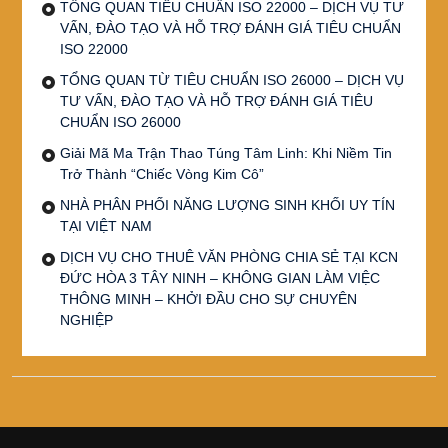
TỔNG QUAN TIÊU CHUẨN ISO 22000 – DỊCH VỤ TƯ
VẤN, ĐÀO TẠO VÀ HỖ TRỢ ĐÁNH GIÁ TIÊU CHUẨN
ISO 22000
TỔNG QUAN TỪ TIÊU CHUẨN ISO 26000 – DỊCH VỤ
TƯ VẤN, ĐÀO TẠO VÀ HỖ TRỢ ĐÁNH GIÁ TIÊU
CHUẨN ISO 26000
Giải Mã Ma Trận Thao Túng Tâm Linh: Khi Niềm Tin
Trở Thành “Chiếc Vòng Kim Cô”
NHÀ PHÂN PHỐI NĂNG LƯỢNG SINH KHỐI UY TÍN
TẠI VIỆT NAM
DỊCH VỤ CHO THUÊ VĂN PHÒNG CHIA SẺ TẠI KCN
ĐỨC HÒA 3 TÂY NINH – KHÔNG GIAN LÀM VIỆC
THÔNG MINH – KHỞI ĐẦU CHO SỰ CHUYÊN
NGHIỆP