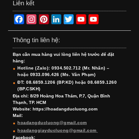
Liên kết
F
In
Pi
Li
T
Y
Y
a
st
nt
n
wi
o
o
c
a
er
k
tt
u
u
Thông tin liên hệ:
e
gr
e
e
er
T
T
Bạn cần mua hàng vui lòng liên hệ trước để đặt
b
a
st
dI
u
u
hàng:
o
m
n
b
b
Hotline (Zalo): 0934.502.712 (Mr. Nhân) –
hoặc 0933.096.426 (Ms. Vân Phạm)
o
e
e
ĐT: 08.6859.1206 (BP.KD) hoặc 08.6859.1260
k
C
(BP.CSKH)
h
Địa chỉ: 8/29 Hoàng Hoa Thám, P.7, Quận Bình
Thạnh, TP. HCM
a
Website: https://hoadangducluong.com
Mail:
n
hoadangducluong@gmail.com
n
hoadanggiayducluong@gmail.com
el
Facebook: