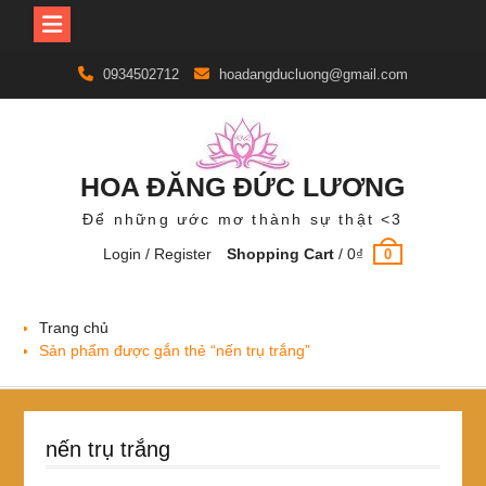
Skip
0934502712
hoadangducluong@gmail.com
to
content
HOA ĐĂNG ĐỨC LƯƠNG
Để những ước mơ thành sự thật <3
Login / Register
Shopping Cart
/
0
₫
0
Trang chủ
Sản phẩm được gắn thẻ “nến trụ trắng”
nến trụ trắng