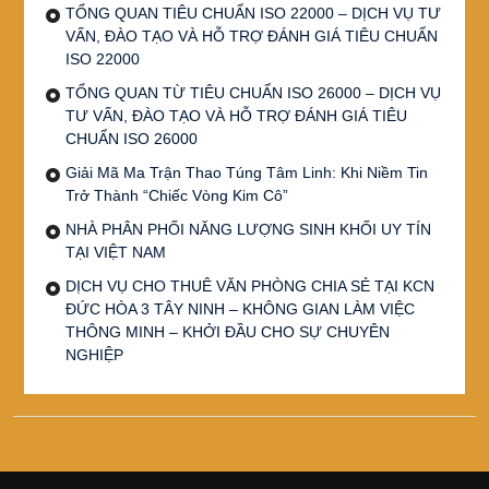
TỔNG QUAN TIÊU CHUẨN ISO 22000 – DỊCH VỤ TƯ
VẤN, ĐÀO TẠO VÀ HỖ TRỢ ĐÁNH GIÁ TIÊU CHUẨN
ISO 22000
TỔNG QUAN TỪ TIÊU CHUẨN ISO 26000 – DỊCH VỤ
TƯ VẤN, ĐÀO TẠO VÀ HỖ TRỢ ĐÁNH GIÁ TIÊU
CHUẨN ISO 26000
Giải Mã Ma Trận Thao Túng Tâm Linh: Khi Niềm Tin
Trở Thành “Chiếc Vòng Kim Cô”
NHÀ PHÂN PHỐI NĂNG LƯỢNG SINH KHỐI UY TÍN
TẠI VIỆT NAM
DỊCH VỤ CHO THUÊ VĂN PHÒNG CHIA SẺ TẠI KCN
ĐỨC HÒA 3 TÂY NINH – KHÔNG GIAN LÀM VIỆC
THÔNG MINH – KHỞI ĐẦU CHO SỰ CHUYÊN
NGHIỆP