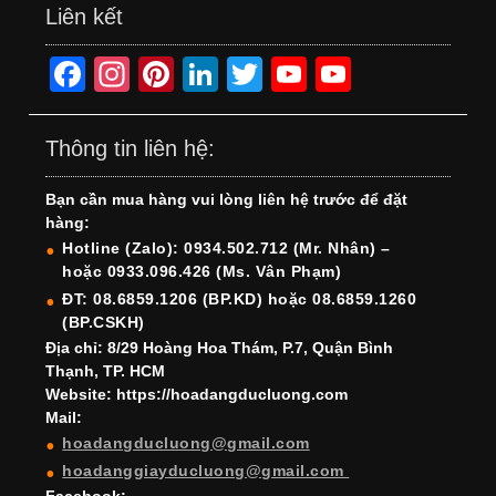
Liên kết
F
In
Pi
Li
T
Y
Y
a
st
nt
n
wi
o
o
c
a
er
k
tt
u
u
Thông tin liên hệ:
e
gr
e
e
er
T
T
Bạn cần mua hàng vui lòng liên hệ trước để đặt
b
a
st
dI
u
u
hàng:
o
m
n
b
b
Hotline (Zalo): 0934.502.712 (Mr. Nhân) –
hoặc 0933.096.426 (Ms. Vân Phạm)
o
e
e
ĐT: 08.6859.1206 (BP.KD) hoặc 08.6859.1260
k
C
(BP.CSKH)
h
Địa chỉ: 8/29 Hoàng Hoa Thám, P.7, Quận Bình
Thạnh, TP. HCM
a
Website: https://hoadangducluong.com
Mail:
n
hoadangducluong@gmail.com
n
hoadanggiayducluong@gmail.com
Facebook: