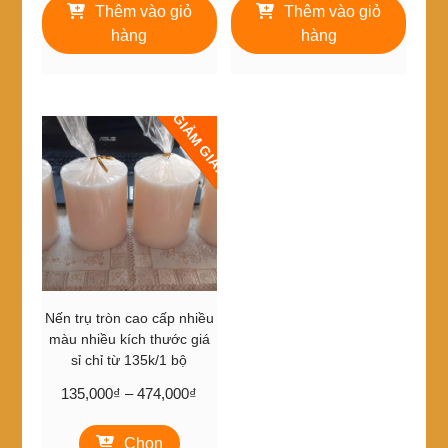
là:
tại
là:
tại
Thêm vào giỏ
Thêm vào giỏ
10,000₫.
là:
28,000₫.
là:
hàng
hàng
8,000₫.
25,000₫.
GIẢM GIÁ!
Nến trụ tròn cao cấp nhiều
màu nhiều kích thước giá
sỉ chỉ từ 135k/1 bộ
Khoảng
135,000
₫
–
474,000
₫
giá:
Sản
từ
Chọn
phẩm