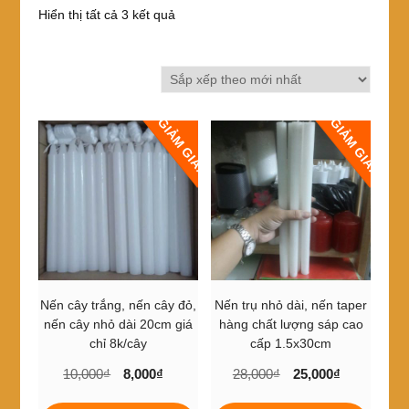
Đã
Hiển thị tất cả 3 kết quả
sắp
xếp
theo
mới
nhất
GIẢM GIÁ!
GIẢM GIÁ!
Nến cây trắng, nến cây đỏ,
Nến trụ nhỏ dài, nến taper
nến cây nhỏ dài 20cm giá
hàng chất lượng sáp cao
chỉ 8k/cây
cấp 1.5x30cm
Giá
Giá
Giá
Giá
10,000
₫
8,000
₫
28,000
₫
25,000
₫
gốc
hiện
gốc
hiện