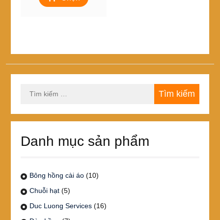
135,000₫
này
đến
có
474,000₫
nhiều
biến
thể.
Các
tùy
chọn
Tìm
có
kiếm
thể
cho:
được
chọn
trên
Danh mục sản phẩm
trang
sản
phẩm
Bông hồng cài áo
(10)
Chuỗi hạt
(5)
Duc Luong Services
(16)