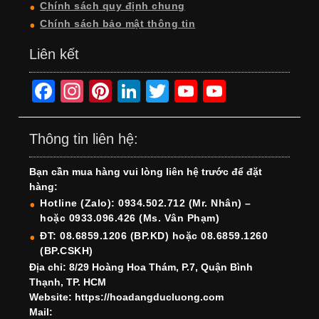
Chính sách quy định chung
Chính sách bảo mật thông tin
Liên kết
F
In
Pi
Li
T
Y
Y
a
st
nt
n
wi
o
o
c
a
er
k
tt
u
u
Thông tin liên hệ:
e
gr
e
e
er
T
T
Bạn cần mua hàng vui lòng liên hệ trước để đặt
b
a
st
dI
u
u
hàng:
o
m
n
b
b
Hotline (Zalo): 0934.502.712 (Mr. Nhân) –
hoặc 0933.096.426 (Ms. Vân Phạm)
o
e
e
ĐT: 08.6859.1206 (BP.KD) hoặc 08.6859.1260
k
C
(BP.CSKH)
h
Địa chỉ: 8/29 Hoàng Hoa Thám, P.7, Quận Bình
Thạnh, TP. HCM
a
Website: https://hoadangducluong.com
Mail:
n