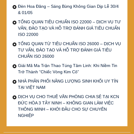
Đèn Hoa Đăng – Sáng Bừng Không Gian Dịp Lễ 30/4
& 01/05
TỔNG QUAN TIÊU CHUẨN ISO 22000 – DỊCH VỤ TƯ
VẤN, ĐÀO TẠO VÀ HỖ TRỢ ĐÁNH GIÁ TIÊU CHUẨN
ISO 22000
TỔNG QUAN TỪ TIÊU CHUẨN ISO 26000 – DỊCH VỤ
TƯ VẤN, ĐÀO TẠO VÀ HỖ TRỢ ĐÁNH GIÁ TIÊU
CHUẨN ISO 26000
Giải Mã Ma Trận Thao Túng Tâm Linh: Khi Niềm Tin
Trở Thành “Chiếc Vòng Kim Cô”
NHÀ PHÂN PHỐI NĂNG LƯỢNG SINH KHỐI UY TÍN
TẠI VIỆT NAM
DỊCH VỤ CHO THUÊ VĂN PHÒNG CHIA SẺ TẠI KCN
ĐỨC HÒA 3 TÂY NINH – KHÔNG GIAN LÀM VIỆC
THÔNG MINH – KHỞI ĐẦU CHO SỰ CHUYÊN
NGHIỆP