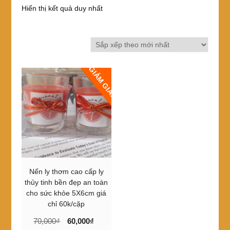
Hiển thị kết quả duy nhất
GIẢM GIÁ!
Nến ly thơm cao cấp ly
thủy tinh bền đẹp an toàn
cho sức khỏe 5X6cm giá
chỉ 60k/cặp
Giá
Giá
70,000
₫
60,000
₫