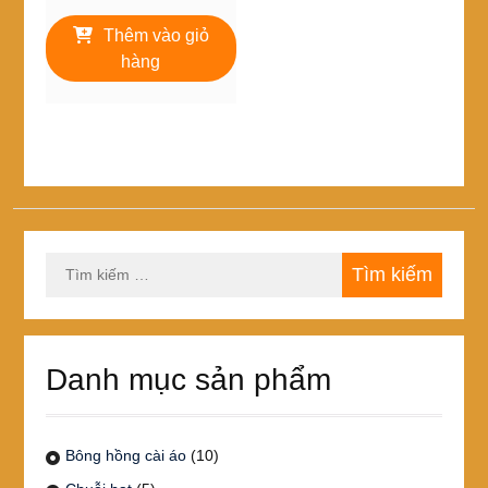
gốc
hiện
là:
tại
Thêm vào giỏ
70,000₫.
là:
hàng
60,000₫.
Tìm
kiếm
cho:
Danh mục sản phẩm
Bông hồng cài áo
(10)