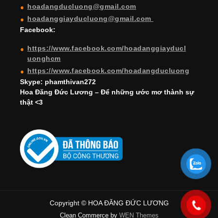
hoadangducluong@gmail.com
n
hoadanggiayducluong@gmail.com
el
Facebook:
https://www.facebook.com/hoadanggiayducl
uonghcm
https://www.facebook.com/hoadangducluong
Skype: phamthivan272
Hoa Đăng Đức Lương – Để những ước mơ thành sự
thật <3
Copyright © HOA ĐĂNG ĐỨC LƯƠNG
Clean Commerce by
WEN Themes