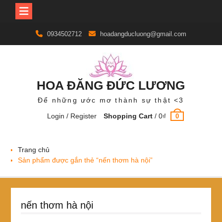
Skip
0934502712
hoadangducluong@gmail.com
to
content
HOA ĐĂNG ĐỨC LƯƠNG
Để những ước mơ thành sự thật <3
Login / Register
Shopping Cart
/
0
₫
0
Trang chủ
Sản phẩm được gắn thẻ “nến thơm hà nội”
nến thơm hà nội