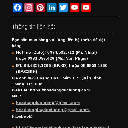
F
In
Pi
Li
T
Y
Y
a
st
nt
n
wi
o
o
c
a
er
k
tt
u
u
Thông tin liên hệ:
e
gr
e
e
er
T
T
Bạn cần mua hàng vui lòng liên hệ trước để đặt
b
a
st
dI
u
u
hàng:
o
m
n
b
b
Hotline (Zalo): 0934.502.712 (Mr. Nhân) –
hoặc 0933.096.426 (Ms. Vân Phạm)
o
e
e
ĐT: 08.6859.1206 (BP.KD) hoặc 08.6859.1260
k
C
(BP.CSKH)
h
Địa chỉ: 8/29 Hoàng Hoa Thám, P.7, Quận Bình
Thạnh, TP. HCM
a
Website: https://hoadangducluong.com
Mail:
n
hoadangducluong@gmail.com
n
hoadanggiayducluong@gmail.com
el
Facebook:
https://www.facebook.com/hoadanggiayducl