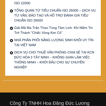
ISO 22000
TỔNG QUAN TỪ TIÊU CHUẨN ISO 26000 – DỊCH VỤ
TƯ VẤN, ĐÀO TẠO VÀ HỖ TRỢ ĐÁNH GIÁ TIÊU
CHUẨN ISO 26000
Giải Mã Ma Trận Thao Túng Tâm Linh: Khi Niềm Tin
Trở Thành “Chiếc Vòng Kim Cô”
NHÀ PHÂN PHỐI NĂNG LƯỢNG SINH KHỐI UY TÍN
TẠI VIỆT NAM
DỊCH VỤ CHO THUÊ VĂN PHÒNG CHIA SẺ TẠI KCN
ĐỨC HÒA 3 TÂY NINH – KHÔNG GIAN LÀM VIỆC
THÔNG MINH – KHỞI ĐẦU CHO SỰ CHUYÊN
NGHIỆP
Công Ty TNHH Hoa Đăng Đức Lương