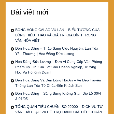
Bài viết mới
BÔNG HỒNG CÀI ÁO VU LAN – BIỂU TƯỢNG CỦA
LÒNG HIẾU THẢO VÀ GIÁ TRỊ GIA ĐÌNH TRONG
VĂN HÓA VIỆT
Đèn Hoa Đăng – Thắp Sáng Ước Nguyện, Lan Tỏa
Yêu Thương | Hoa Đăng Đức Lương
Hoa Đăng Đức Lương – Đơn Vị Cung Cấp Văn Phòng
Phẩm Uy Tín, Giá Tốt Cho Doanh Nghiệp, Trường
Học Và Hộ Kinh Doanh
Đèn Hoa Đăng Và Đèn Lồng Hội An – Vẻ Đẹp Truyền
Thống Lan Tỏa Từ Chùa Đến Khách Sạn
Đèn Hoa Đăng – Sáng Bừng Không Gian Dịp Lễ 30/4
& 01/05
TỔNG QUAN TIÊU CHUẨN ISO 22000 – DỊCH VỤ TƯ
VẤN, ĐÀO TẠO VÀ HỖ TRỢ ĐÁNH GIÁ TIÊU CHUẨN