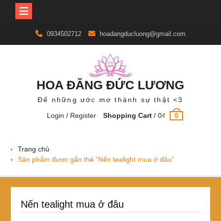
Skip
0934502712
hoadangducluong@gmail.com
to
content
HOA ĐĂNG ĐỨC LƯƠNG
Để những ước mơ thành sự thật <3
Login / Register
Shopping Cart
/
0
₫
0
Trang chủ
Sản phẩm được gắn thẻ “Nến tealight mua ở đâu”
Nến tealight mua ở đâu