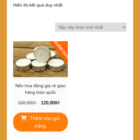
Hiển thị kết quả duy nhất
GIẢM GIÁ!
Nến hoa đăng giá rẻ giao
hàng toàn quốc
Giá
Giá
160,000
₫
120,000
₫
gốc
hiện
là:
tại
Thêm vào giỏ
160,000₫.
là:
hàng
120,000₫.