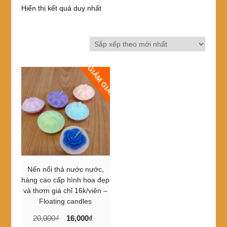
Hiển thị kết quả duy nhất
GIẢM GIÁ!
Nến nổi thả nước nước,
hàng cao cấp hình hoa đẹp
và thơm giá chỉ 16k/viên –
Floating candles
Giá
Giá
20,000
₫
16,000
₫