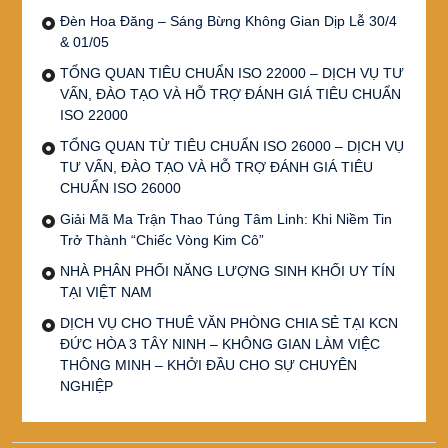
Đèn Hoa Đăng – Sáng Bừng Không Gian Dịp Lễ 30/4
& 01/05
TỔNG QUAN TIÊU CHUẨN ISO 22000 – DỊCH VỤ TƯ
VẤN, ĐÀO TẠO VÀ HỖ TRỢ ĐÁNH GIÁ TIÊU CHUẨN
ISO 22000
TỔNG QUAN TỪ TIÊU CHUẨN ISO 26000 – DỊCH VỤ
TƯ VẤN, ĐÀO TẠO VÀ HỖ TRỢ ĐÁNH GIÁ TIÊU
CHUẨN ISO 26000
Giải Mã Ma Trận Thao Túng Tâm Linh: Khi Niềm Tin
Trở Thành “Chiếc Vòng Kim Cô”
NHÀ PHÂN PHỐI NĂNG LƯỢNG SINH KHỐI UY TÍN
TẠI VIỆT NAM
DỊCH VỤ CHO THUÊ VĂN PHÒNG CHIA SẺ TẠI KCN
ĐỨC HÒA 3 TÂY NINH – KHÔNG GIAN LÀM VIỆC
THÔNG MINH – KHỞI ĐẦU CHO SỰ CHUYÊN
NGHIỆP