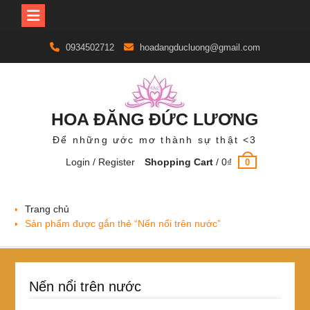
Skip
0934502712
hoadangducluong@gmail.com
to
content
HOA ĐĂNG ĐỨC LƯƠNG
Để những ước mơ thành sự thật <3
Login / Register
Shopping Cart
/
0
₫
0
Trang chủ
Sản phẩm được gắn thẻ “Nến nổi trên nước”
Nến nổi trên nước