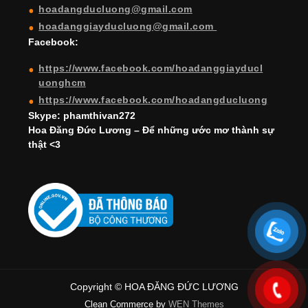
hoadangducluong@gmail.com
n
hoadanggiayducluong@gmail.com
el
Facebook:
https://www.facebook.com/hoadanggiayducl
uonghcm
https://www.facebook.com/hoadangducluong
Skype: phamthivan272
Hoa Đăng Đức Lương – Để những ước mơ thành sự
thật <3
Copyright © HOA ĐĂNG ĐỨC LƯƠNG
Clean Commerce by
WEN Themes