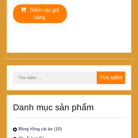
gốc
hiện
là:
tại
Thêm vào giỏ
20,000₫.
là:
hàng
16,000₫.
Tìm
kiếm
cho:
Danh mục sản phẩm
Bông hồng cài áo
(10)