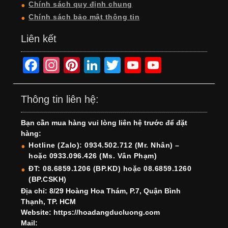
Chính sách quy định chung
Chính sách bảo mật thông tin
Liên kết
F
In
Pi
Li
T
Y
Y
a
st
nt
n
wi
o
o
c
a
er
k
tt
u
u
Thông tin liên hệ:
e
gr
e
e
er
T
T
Bạn cần mua hàng vui lòng liên hệ trước để đặt
b
a
st
dI
u
u
hàng:
o
m
n
b
b
Hotline (Zalo): 0934.502.712 (Mr. Nhân) –
hoặc 0933.096.426 (Ms. Vân Phạm)
o
e
e
ĐT: 08.6859.1206 (BP.KD) hoặc 08.6859.1260
k
C
(BP.CSKH)
h
Địa chỉ: 8/29 Hoàng Hoa Thám, P.7, Quận Bình
Thạnh, TP. HCM
a
Website: https://hoadangducluong.com
Mail:
n