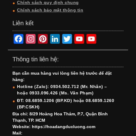
Chính sách quy định chung
Chính sách bảo mật thông tin
Liên kết
F
In
Pi
Li
T
Y
Y
a
st
nt
n
wi
o
o
c
a
er
k
tt
u
u
Thông tin liên hệ:
e
gr
e
e
er
T
T
Bạn cần mua hàng vui lòng liên hệ trước để đặt
b
a
st
dI
u
u
hàng:
o
m
n
b
b
Hotline (Zalo): 0934.502.712 (Mr. Nhân) –
hoặc 0933.096.426 (Ms. Vân Phạm)
o
e
e
ĐT: 08.6859.1206 (BP.KD) hoặc 08.6859.1260
k
C
(BP.CSKH)
h
Địa chỉ: 8/29 Hoàng Hoa Thám, P.7, Quận Bình
Thạnh, TP. HCM
a
Website: https://hoadangducluong.com
Mail:
n