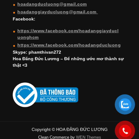
hoadangducluong@gmail.com
n
hoadanggiayducluong@gmail.com
el
Facebook:
https://www.facebook.com/hoadanggiayducl
uonghcm
https://www.facebook.com/hoadangducluong
Skype: phamthivan272
Hoa Đăng Đức Lương – Để những ước mơ thành sự
thật <3
Copyright © HOA ĐĂNG ĐỨC LƯƠNG
Clean Commerce by
WEN Themes