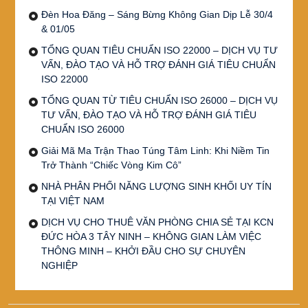
Đèn Hoa Đăng – Sáng Bừng Không Gian Dịp Lễ 30/4
& 01/05
TỔNG QUAN TIÊU CHUẨN ISO 22000 – DỊCH VỤ TƯ
VẤN, ĐÀO TẠO VÀ HỖ TRỢ ĐÁNH GIÁ TIÊU CHUẨN
ISO 22000
TỔNG QUAN TỪ TIÊU CHUẨN ISO 26000 – DỊCH VỤ
TƯ VẤN, ĐÀO TẠO VÀ HỖ TRỢ ĐÁNH GIÁ TIÊU
CHUẨN ISO 26000
Giải Mã Ma Trận Thao Túng Tâm Linh: Khi Niềm Tin
Trở Thành “Chiếc Vòng Kim Cô”
NHÀ PHÂN PHỐI NĂNG LƯỢNG SINH KHỐI UY TÍN
TẠI VIỆT NAM
DỊCH VỤ CHO THUÊ VĂN PHÒNG CHIA SẺ TẠI KCN
ĐỨC HÒA 3 TÂY NINH – KHÔNG GIAN LÀM VIỆC
THÔNG MINH – KHỞI ĐẦU CHO SỰ CHUYÊN
NGHIỆP