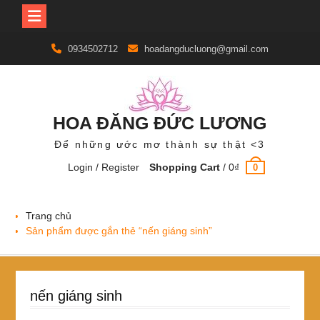
Skip
0934502712
hoadangducluong@gmail.com
to
content
HOA ĐĂNG ĐỨC LƯƠNG
Để những ước mơ thành sự thật <3
Login / Register
Shopping Cart
/
0
₫
0
Trang chủ
Sản phẩm được gắn thẻ “nến giáng sinh”
nến giáng sinh