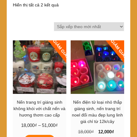
Đã
Hiển thị tất cả 2 kết quả
sắp
xếp
theo
mới
nhất
GIẢM GIÁ!
GIẢM GIÁ!
Nến trang trí giáng sinh
Nến điện tử loại nhỏ thắp
không khói với chất nến và
giáng sinh, nến trang trí
hương thơm cao cấp
noel đổi màu đẹp lung linh
giá chỉ từ 12k/cây
Khoảng
18,000
₫
–
51,000
₫
Giá
Giá
giá:
18,000
₫
12,000
₫
Sản