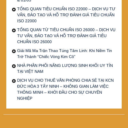
TỔNG QUAN TIÊU CHUẨN ISO 22000 – DỊCH VỤ TƯ
VẤN, ĐÀO TẠO VÀ HỖ TRỢ ĐÁNH GIÁ TIÊU CHUẨN
ISO 22000
TỔNG QUAN TỪ TIÊU CHUẨN ISO 26000 – DỊCH VỤ
TƯ VẤN, ĐÀO TẠO VÀ HỖ TRỢ ĐÁNH GIÁ TIÊU
CHUẨN ISO 26000
Giải Mã Ma Trận Thao Túng Tâm Linh: Khi Niềm Tin
Trở Thành “Chiếc Vòng Kim Cô”
NHÀ PHÂN PHỐI NĂNG LƯỢNG SINH KHỐI UY TÍN
TẠI VIỆT NAM
DỊCH VỤ CHO THUÊ VĂN PHÒNG CHIA SẺ TẠI KCN
ĐỨC HÒA 3 TÂY NINH – KHÔNG GIAN LÀM VIỆC
THÔNG MINH – KHỞI ĐẦU CHO SỰ CHUYÊN
NGHIỆP