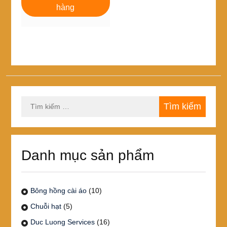
168,000₫.
là:
hàng
144,000₫.
Tìm
kiếm
cho:
Danh mục sản phẩm
Bông hồng cài áo
(10)
Chuỗi hạt
(5)
Duc Luong Services
(16)