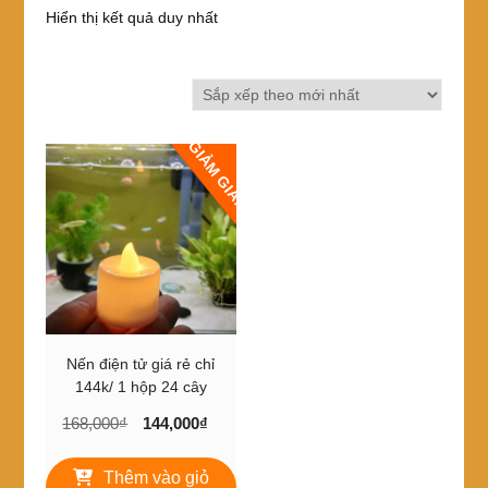
Hiển thị kết quả duy nhất
GIẢM GIÁ!
Nến điện tử giá rẻ chỉ
144k/ 1 hộp 24 cây
Giá
Giá
168,000
₫
144,000
₫
gốc
hiện
là:
tại
Thêm vào giỏ