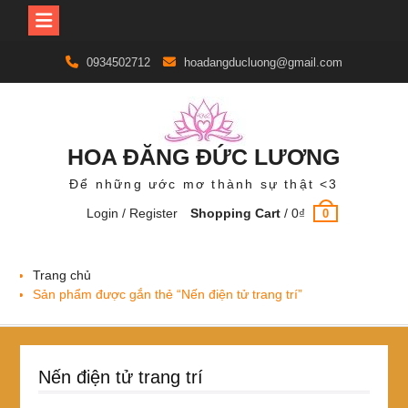
Skip
0934502712
hoadangducluong@gmail.com
to
content
HOA ĐĂNG ĐỨC LƯƠNG
Để những ước mơ thành sự thật <3
Login / Register
Shopping Cart
/
0
₫
0
Trang chủ
Sản phẩm được gắn thẻ “Nến điện tử trang trí”
Nến điện tử trang trí