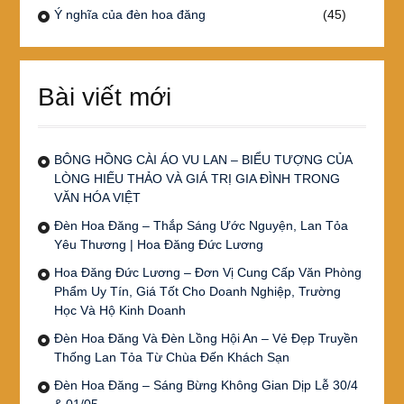
Ý nghĩa của đèn hoa đăng
(45)
Bài viết mới
BÔNG HỒNG CÀI ÁO VU LAN – BIỂU TƯỢNG CỦA
LÒNG HIẾU THẢO VÀ GIÁ TRỊ GIA ĐÌNH TRONG
VĂN HÓA VIỆT
Đèn Hoa Đăng – Thắp Sáng Ước Nguyện, Lan Tỏa
Yêu Thương | Hoa Đăng Đức Lương
Hoa Đăng Đức Lương – Đơn Vị Cung Cấp Văn Phòng
Phẩm Uy Tín, Giá Tốt Cho Doanh Nghiệp, Trường
Học Và Hộ Kinh Doanh
Đèn Hoa Đăng Và Đèn Lồng Hội An – Vẻ Đẹp Truyền
Thống Lan Tỏa Từ Chùa Đến Khách Sạn
Đèn Hoa Đăng – Sáng Bừng Không Gian Dịp Lễ 30/4
& 01/05