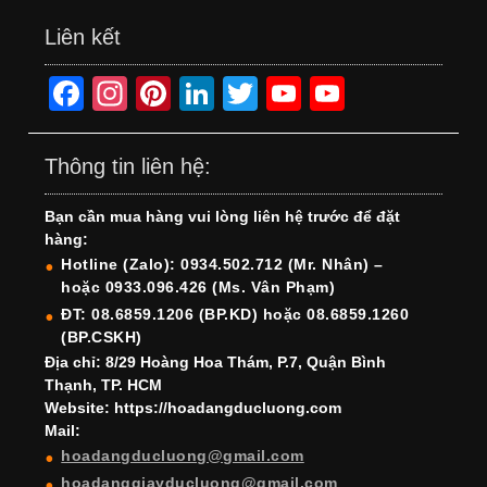
Liên kết
F
In
Pi
Li
T
Y
Y
a
st
nt
n
wi
o
o
c
a
er
k
tt
u
u
Thông tin liên hệ:
e
gr
e
e
er
T
T
Bạn cần mua hàng vui lòng liên hệ trước để đặt
b
a
st
dI
u
u
hàng:
o
m
n
b
b
Hotline (Zalo): 0934.502.712 (Mr. Nhân) –
hoặc 0933.096.426 (Ms. Vân Phạm)
o
e
e
ĐT: 08.6859.1206 (BP.KD) hoặc 08.6859.1260
k
C
(BP.CSKH)
h
Địa chỉ: 8/29 Hoàng Hoa Thám, P.7, Quận Bình
Thạnh, TP. HCM
a
Website: https://hoadangducluong.com
Mail:
n
hoadangducluong@gmail.com
n
hoadanggiayducluong@gmail.com