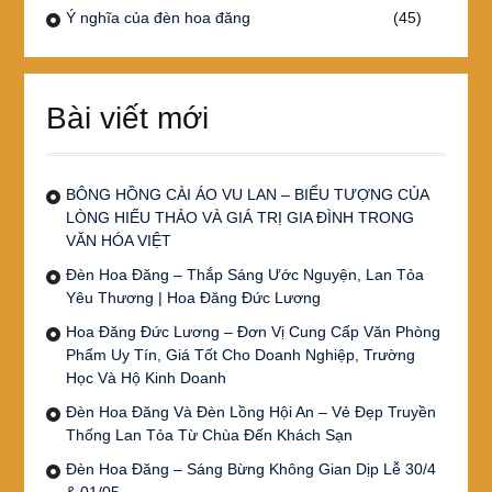
Ý nghĩa của đèn hoa đăng
(45)
Bài viết mới
BÔNG HỒNG CÀI ÁO VU LAN – BIỂU TƯỢNG CỦA
LÒNG HIẾU THẢO VÀ GIÁ TRỊ GIA ĐÌNH TRONG
VĂN HÓA VIỆT
Đèn Hoa Đăng – Thắp Sáng Ước Nguyện, Lan Tỏa
Yêu Thương | Hoa Đăng Đức Lương
Hoa Đăng Đức Lương – Đơn Vị Cung Cấp Văn Phòng
Phẩm Uy Tín, Giá Tốt Cho Doanh Nghiệp, Trường
Học Và Hộ Kinh Doanh
Đèn Hoa Đăng Và Đèn Lồng Hội An – Vẻ Đẹp Truyền
Thống Lan Tỏa Từ Chùa Đến Khách Sạn
Đèn Hoa Đăng – Sáng Bừng Không Gian Dịp Lễ 30/4
& 01/05