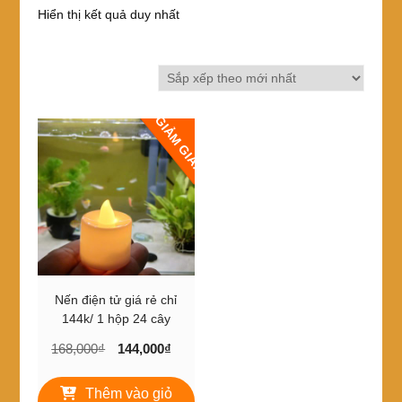
Hiển thị kết quả duy nhất
GIẢM GIÁ!
Nến điện tử giá rẻ chỉ
144k/ 1 hộp 24 cây
Giá
Giá
168,000
₫
144,000
₫
gốc
hiện
là:
tại
Thêm vào giỏ