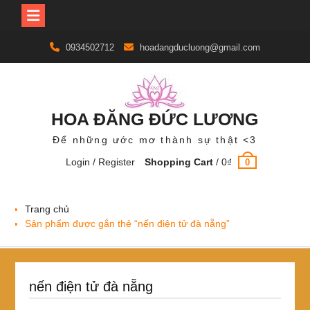
Skip
0934502712
hoadangducluong@gmail.com
to
content
HOA ĐĂNG ĐỨC LƯƠNG
Để những ước mơ thành sự thật <3
Login / Register
Shopping Cart
/
0
₫
0
Trang chủ
Sản phẩm được gắn thẻ “nến điện tử đà nẵng”
nến điện tử đà nẵng