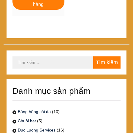
168,000₫.
là:
hàng
144,000₫.
Tìm
kiếm
cho:
Danh mục sản phẩm
Bông hồng cài áo
(10)
Chuỗi hạt
(5)
Duc Luong Services
(16)