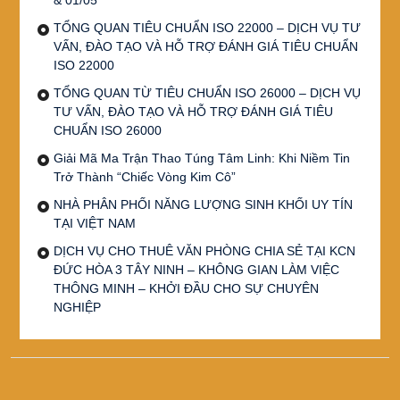
TỔNG QUAN TIÊU CHUẨN ISO 22000 – DỊCH VỤ TƯ
VẤN, ĐÀO TẠO VÀ HỖ TRỢ ĐÁNH GIÁ TIÊU CHUẨN
ISO 22000
TỔNG QUAN TỪ TIÊU CHUẨN ISO 26000 – DỊCH VỤ
TƯ VẤN, ĐÀO TẠO VÀ HỖ TRỢ ĐÁNH GIÁ TIÊU
CHUẨN ISO 26000
Giải Mã Ma Trận Thao Túng Tâm Linh: Khi Niềm Tin
Trở Thành “Chiếc Vòng Kim Cô”
NHÀ PHÂN PHỐI NĂNG LƯỢNG SINH KHỐI UY TÍN
TẠI VIỆT NAM
DỊCH VỤ CHO THUÊ VĂN PHÒNG CHIA SẺ TẠI KCN
ĐỨC HÒA 3 TÂY NINH – KHÔNG GIAN LÀM VIỆC
THÔNG MINH – KHỞI ĐẦU CHO SỰ CHUYÊN
NGHIỆP