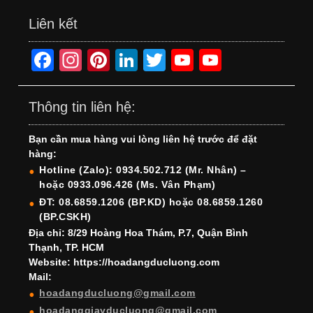
Liên kết
F
In
Pi
Li
T
Y
Y
a
st
nt
n
wi
o
o
c
a
er
k
tt
u
u
Thông tin liên hệ:
e
gr
e
e
er
T
T
Bạn cần mua hàng vui lòng liên hệ trước để đặt
b
a
st
dI
u
u
hàng:
o
m
n
b
b
Hotline (Zalo): 0934.502.712 (Mr. Nhân) –
hoặc 0933.096.426 (Ms. Vân Phạm)
o
e
e
ĐT: 08.6859.1206 (BP.KD) hoặc 08.6859.1260
k
C
(BP.CSKH)
h
Địa chỉ: 8/29 Hoàng Hoa Thám, P.7, Quận Bình
Thạnh, TP. HCM
a
Website: https://hoadangducluong.com
Mail:
n
hoadangducluong@gmail.com
n
hoadanggiayducluong@gmail.com