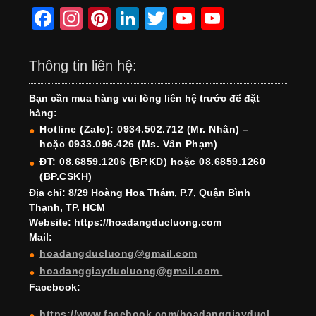
F
In
Pi
Li
T
Y
Y
a
st
nt
n
wi
o
o
c
a
er
k
tt
u
u
Thông tin liên hệ:
e
gr
e
e
er
T
T
Bạn cần mua hàng vui lòng liên hệ trước để đặt
b
a
st
dI
u
u
hàng:
o
m
n
b
b
Hotline (Zalo): 0934.502.712 (Mr. Nhân) –
hoặc 0933.096.426 (Ms. Vân Phạm)
o
e
e
ĐT: 08.6859.1206 (BP.KD) hoặc 08.6859.1260
k
C
(BP.CSKH)
h
Địa chỉ: 8/29 Hoàng Hoa Thám, P.7, Quận Bình
Thạnh, TP. HCM
a
Website: https://hoadangducluong.com
Mail:
n
hoadangducluong@gmail.com
n
hoadanggiayducluong@gmail.com
el
Facebook:
https://www.facebook.com/hoadanggiayducl