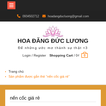
Skip
0934502712
hoadangducluong@gmail.com
to
content
HOA ĐĂNG ĐỨC LƯƠNG
Để những ước mơ thành sự thật <3
Login / Register
Shopping Cart
/
0
₫
0
Trang chủ
Sản phẩm được gắn thẻ “nến cốc giá rẻ”
nến cốc giá rẻ