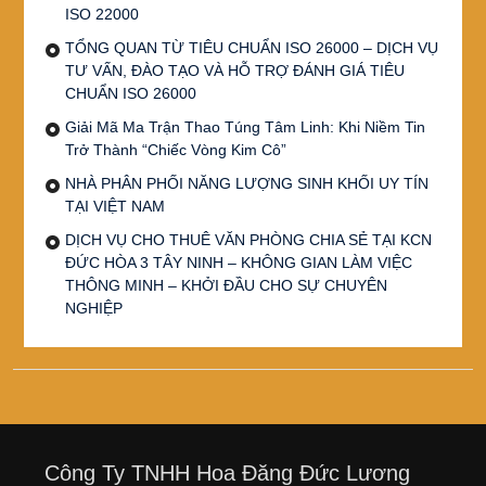
ISO 22000
TỔNG QUAN TỪ TIÊU CHUẨN ISO 26000 – DỊCH VỤ
TƯ VẤN, ĐÀO TẠO VÀ HỖ TRỢ ĐÁNH GIÁ TIÊU
CHUẨN ISO 26000
Giải Mã Ma Trận Thao Túng Tâm Linh: Khi Niềm Tin
Trở Thành “Chiếc Vòng Kim Cô”
NHÀ PHÂN PHỐI NĂNG LƯỢNG SINH KHỐI UY TÍN
TẠI VIỆT NAM
DỊCH VỤ CHO THUÊ VĂN PHÒNG CHIA SẺ TẠI KCN
ĐỨC HÒA 3 TÂY NINH – KHÔNG GIAN LÀM VIỆC
THÔNG MINH – KHỞI ĐẦU CHO SỰ CHUYÊN
NGHIỆP
Công Ty TNHH Hoa Đăng Đức Lương