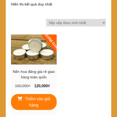
Hiển thị kết quả duy nhất
GIẢM GIÁ!
Nến hoa đăng giá rẻ giao
hàng toàn quốc
Giá
Giá
160,000
₫
120,000
₫
gốc
hiện
là:
tại
Thêm vào giỏ
160,000₫.
là:
hàng
120,000₫.