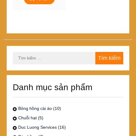
135,000₫
này
đến
có
474,000₫
nhiều
biến
thể.
Các
tùy
chọn
Tìm
có
kiếm
thể
cho:
được
chọn
trên
Danh mục sản phẩm
trang
sản
phẩm
Bông hồng cài áo
(10)
Chuỗi hạt
(5)
Duc Luong Services
(16)