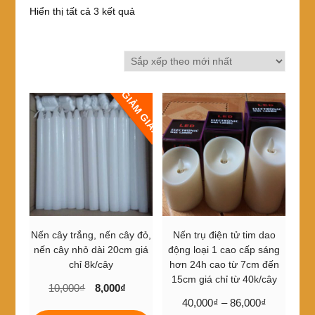
Đã
Hiển thị tất cả 3 kết quả
sắp
xếp
theo
mới
nhất
GIẢM GIÁ!
Nến cây trắng, nến cây đỏ,
Nến trụ điện tử tim dao
nến cây nhỏ dài 20cm giá
động loại 1 cao cấp sáng
chỉ 8k/cây
hơn 24h cao từ 7cm đến
15cm giá chỉ từ 40k/cây
Giá
Giá
10,000
₫
8,000
₫
Khoảng
gốc
hiện
40,000
₫
–
86,000
₫