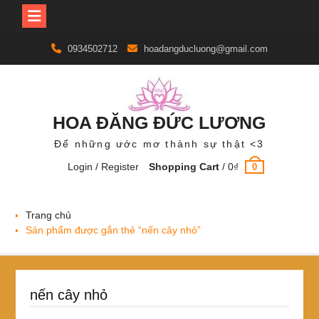
Skip
0934502712
hoadangducluong@gmail.com
to
content
HOA ĐĂNG ĐỨC LƯƠNG
Để những ước mơ thành sự thật <3
Login / Register
Shopping Cart
/
0
₫
0
Trang chủ
Sản phẩm được gắn thẻ “nến cây nhỏ”
nến cây nhỏ