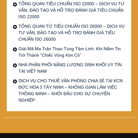
TỔNG QUAN TIÊU CHUẨN ISO 22000 – DỊCH VỤ TƯ
VẤN, ĐÀO TẠO VÀ HỖ TRỢ ĐÁNH GIÁ TIÊU CHUẨN
ISO 22000
TỔNG QUAN TỪ TIÊU CHUẨN ISO 26000 – DỊCH VỤ
TƯ VẤN, ĐÀO TẠO VÀ HỖ TRỢ ĐÁNH GIÁ TIÊU
CHUẨN ISO 26000
Giải Mã Ma Trận Thao Túng Tâm Linh: Khi Niềm Tin
Trở Thành “Chiếc Vòng Kim Cô”
NHÀ PHÂN PHỐI NĂNG LƯỢNG SINH KHỐI UY TÍN
TẠI VIỆT NAM
DỊCH VỤ CHO THUÊ VĂN PHÒNG CHIA SẺ TẠI KCN
ĐỨC HÒA 3 TÂY NINH – KHÔNG GIAN LÀM VIỆC
THÔNG MINH – KHỞI ĐẦU CHO SỰ CHUYÊN
NGHIỆP