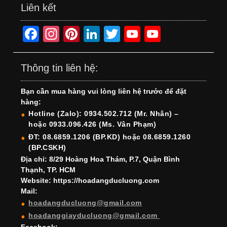
Liên kết
F
In
Pi
Li
T
Y
Y
a
st
nt
n
wi
o
o
c
a
er
k
tt
u
u
Thông tin liên hệ:
e
gr
e
e
er
T
T
Bạn cần mua hàng vui lòng liên hệ trước để đặt
b
a
st
dI
u
u
hàng:
o
m
n
b
b
Hotline (Zalo): 0934.502.712 (Mr. Nhân) –
hoặc 0933.096.426 (Ms. Vân Phạm)
o
e
e
ĐT: 08.6859.1206 (BP.KD) hoặc 08.6859.1260
k
C
(BP.CSKH)
h
Địa chỉ: 8/29 Hoàng Hoa Thám, P.7, Quận Bình
Thạnh, TP. HCM
a
Website: https://hoadangducluong.com
Mail:
n
hoadangducluong@gmail.com
n
hoadanggiayducluong@gmail.com
Facebook: