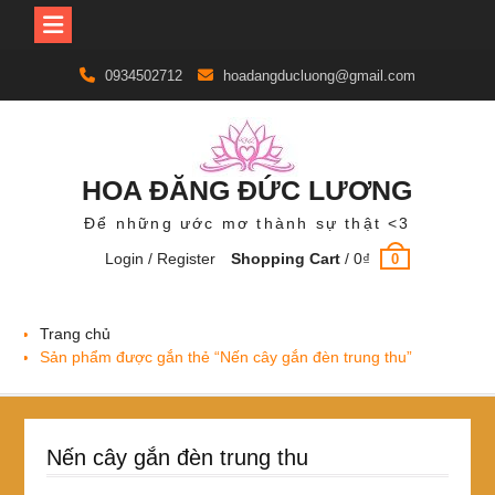
Skip
0934502712
hoadangducluong@gmail.com
to
content
HOA ĐĂNG ĐỨC LƯƠNG
Để những ước mơ thành sự thật <3
Login / Register
Shopping Cart
/
0
₫
0
Trang chủ
Sản phẩm được gắn thẻ “Nến cây gắn đèn trung thu”
Nến cây gắn đèn trung thu