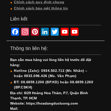
Chính sách quy định chung
Chính sách bảo mật thông tin
Liên kết
F
In
Pi
Li
T
Y
Y
a
st
nt
n
wi
o
o
c
a
er
k
tt
u
u
Thông tin liên hệ:
e
gr
e
e
er
T
T
Bạn cần mua hàng vui lòng liên hệ trước để đặt
b
a
st
dI
u
u
hàng:
o
m
n
b
b
Hotline (Zalo): 0934.502.712 (Mr. Nhân) –
hoặc 0933.096.426 (Ms. Vân Phạm)
o
e
e
ĐT: 08.6859.1206 (BP.KD) hoặc 08.6859.1260
k
C
(BP.CSKH)
h
Địa chỉ: 8/29 Hoàng Hoa Thám, P.7, Quận Bình
Thạnh, TP. HCM
a
Website: https://hoadangducluong.com
Mail:
n