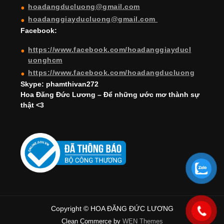
hoadangducluong@gmail.com
n
hoadanggiayducluong@gmail.com
el
Facebook:
https://www.facebook.com/hoadanggiayducl
uonghcm
https://www.facebook.com/hoadangducluong
Skype: phamthivan272
Hoa Đăng Đức Lương – Để những ước mơ thành sự
thật <3
Copyright © HOA ĐĂNG ĐỨC LƯƠNG
Clean Commerce by
WEN Themes