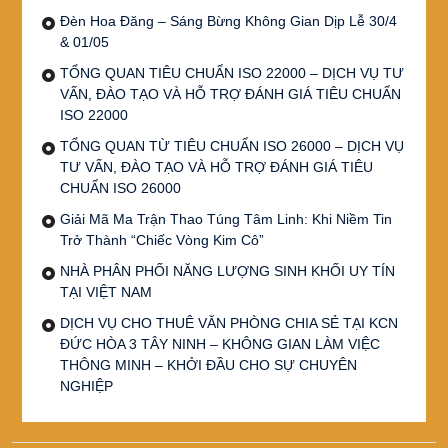
Đèn Hoa Đăng – Sáng Bừng Không Gian Dịp Lễ 30/4
& 01/05
TỔNG QUAN TIÊU CHUẨN ISO 22000 – DỊCH VỤ TƯ
VẤN, ĐÀO TẠO VÀ HỖ TRỢ ĐÁNH GIÁ TIÊU CHUẨN
ISO 22000
TỔNG QUAN TỪ TIÊU CHUẨN ISO 26000 – DỊCH VỤ
TƯ VẤN, ĐÀO TẠO VÀ HỖ TRỢ ĐÁNH GIÁ TIÊU
CHUẨN ISO 26000
Giải Mã Ma Trận Thao Túng Tâm Linh: Khi Niềm Tin
Trở Thành “Chiếc Vòng Kim Cô”
NHÀ PHÂN PHỐI NĂNG LƯỢNG SINH KHỐI UY TÍN
TẠI VIỆT NAM
DỊCH VỤ CHO THUÊ VĂN PHÒNG CHIA SẺ TẠI KCN
ĐỨC HÒA 3 TÂY NINH – KHÔNG GIAN LÀM VIỆC
THÔNG MINH – KHỞI ĐẦU CHO SỰ CHUYÊN
NGHIỆP