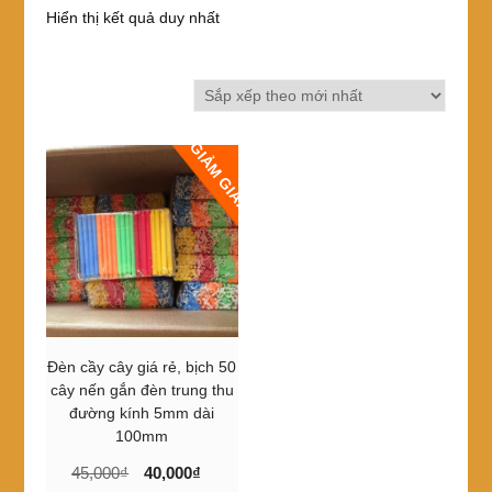
Hiển thị kết quả duy nhất
GIẢM GIÁ!
Đèn cầy cây giá rẻ, bịch 50
cây nến gắn đèn trung thu
đường kính 5mm dài
100mm
Giá
Giá
45,000
₫
40,000
₫