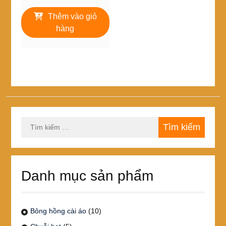
gốc
hiện
là:
tại
Thêm vào giỏ
45,000₫.
là:
hàng
40,000₫.
Tìm
kiếm
cho:
Danh mục sản phẩm
Bông hồng cài áo
(10)