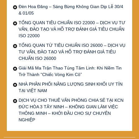
Đèn Hoa Đăng – Sáng Bừng Không Gian Dịp Lễ 30/4
& 01/05
TỔNG QUAN TIÊU CHUẨN ISO 22000 – DỊCH VỤ TƯ
VẤN, ĐÀO TẠO VÀ HỖ TRỢ ĐÁNH GIÁ TIÊU CHUẨN
ISO 22000
TỔNG QUAN TỪ TIÊU CHUẨN ISO 26000 – DỊCH VỤ
TƯ VẤN, ĐÀO TẠO VÀ HỖ TRỢ ĐÁNH GIÁ TIÊU
CHUẨN ISO 26000
Giải Mã Ma Trận Thao Túng Tâm Linh: Khi Niềm Tin
Trở Thành “Chiếc Vòng Kim Cô”
NHÀ PHÂN PHỐI NĂNG LƯỢNG SINH KHỐI UY TÍN
TẠI VIỆT NAM
DỊCH VỤ CHO THUÊ VĂN PHÒNG CHIA SẺ TẠI KCN
ĐỨC HÒA 3 TÂY NINH – KHÔNG GIAN LÀM VIỆC
THÔNG MINH – KHỞI ĐẦU CHO SỰ CHUYÊN
NGHIỆP