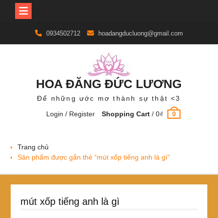
Skip
0934502712
hoadangducluong@gmail.com
to
content
HOA ĐĂNG ĐỨC LƯƠNG
Để những ước mơ thành sự thật <3
Login / Register
Shopping Cart
/
0
₫
0
Trang chủ
Sản phẩm được gắn thẻ “mút xốp tiếng anh là gì”
mút xốp tiếng anh là gì