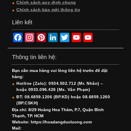
Chính sách quy định chung
Chính sách bảo mật thông tin
Liên kết
F
In
Pi
Li
T
Y
Y
a
st
nt
n
wi
o
o
c
a
er
k
tt
u
u
Thông tin liên hệ:
e
gr
e
e
er
T
T
Bạn cần mua hàng vui lòng liên hệ trước để đặt
b
a
st
dI
u
u
hàng:
o
m
n
b
b
Hotline (Zalo): 0934.502.712 (Mr. Nhân) –
hoặc 0933.096.426 (Ms. Vân Phạm)
o
e
e
ĐT: 08.6859.1206 (BP.KD) hoặc 08.6859.1260
k
C
(BP.CSKH)
h
Địa chỉ: 8/29 Hoàng Hoa Thám, P.7, Quận Bình
Thạnh, TP. HCM
a
Website: https://hoadangducluong.com
Mail:
n