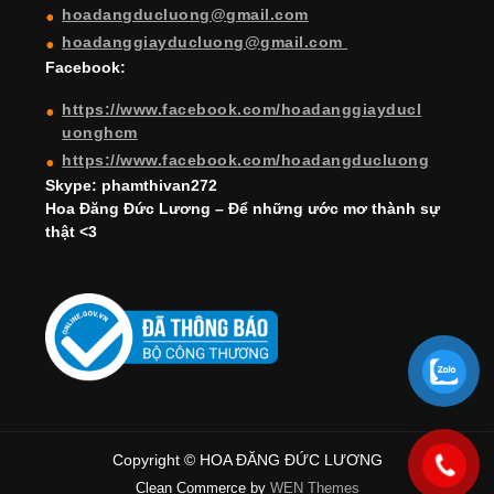
hoadangducluong@gmail.com
n
hoadanggiayducluong@gmail.com
el
Facebook:
https://www.facebook.com/hoadanggiayducl
uonghcm
https://www.facebook.com/hoadangducluong
Skype: phamthivan272
Hoa Đăng Đức Lương – Để những ước mơ thành sự
thật <3
Copyright © HOA ĐĂNG ĐỨC LƯƠNG
Clean Commerce by
WEN Themes