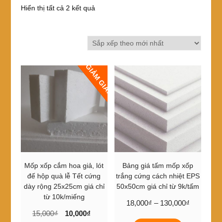
Đã
Hiển thị tất cả 2 kết quả
sắp
xếp
theo
mới
nhất
GIẢM GIÁ!
Mốp xốp cắm hoa giả, lót
Bảng giá tấm mốp xốp
đế hộp quà lễ Tết cứng
trắng cứng cách nhiệt EPS
dày rộng 25x25cm giá chỉ
50x50cm giá chỉ từ 9k/tấm
từ 10k/miếng
Khoảng
18,000
₫
–
130,000
₫
Giá
Giá
15,000
₫
10,000
₫
giá:
Sản