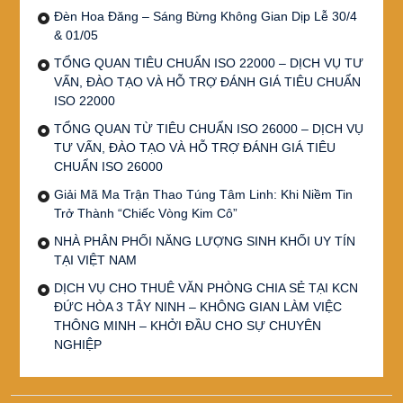
Đèn Hoa Đăng – Sáng Bừng Không Gian Dịp Lễ 30/4
& 01/05
TỔNG QUAN TIÊU CHUẨN ISO 22000 – DỊCH VỤ TƯ
VẤN, ĐÀO TẠO VÀ HỖ TRỢ ĐÁNH GIÁ TIÊU CHUẨN
ISO 22000
TỔNG QUAN TỪ TIÊU CHUẨN ISO 26000 – DỊCH VỤ
TƯ VẤN, ĐÀO TẠO VÀ HỖ TRỢ ĐÁNH GIÁ TIÊU
CHUẨN ISO 26000
Giải Mã Ma Trận Thao Túng Tâm Linh: Khi Niềm Tin
Trở Thành “Chiếc Vòng Kim Cô”
NHÀ PHÂN PHỐI NĂNG LƯỢNG SINH KHỐI UY TÍN
TẠI VIỆT NAM
DỊCH VỤ CHO THUÊ VĂN PHÒNG CHIA SẺ TẠI KCN
ĐỨC HÒA 3 TÂY NINH – KHÔNG GIAN LÀM VIỆC
THÔNG MINH – KHỞI ĐẦU CHO SỰ CHUYÊN
NGHIỆP