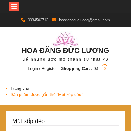
Skip
0934502712
hoadangducluong@gmail.com
to
content
HOA ĐĂNG ĐỨC LƯƠNG
Để những ước mơ thành sự thật <3
Login / Register
Shopping Cart
/
0
₫
0
Trang chủ
Sản phẩm được gắn thẻ “Mút xốp dẻo”
Mút xốp dẻo