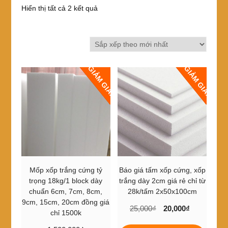
Đã
Hiển thị tất cả 2 kết quả
sắp
xếp
theo
mới
nhất
GIẢM GIÁ!
GIẢM GIÁ!
Mốp xốp trắng cứng tỷ
Báo giá tấm xốp cứng, xốp
trọng 18kg/1 block dày
trắng dày 2cm giá rẻ chỉ từ
chuẩn 6cm, 7cm, 8cm,
28k/tấm 2x50x100cm
9cm, 15cm, 20cm đồng giá
Giá
Giá
25,000
₫
20,000
₫
chỉ 1500k
gốc
hiện