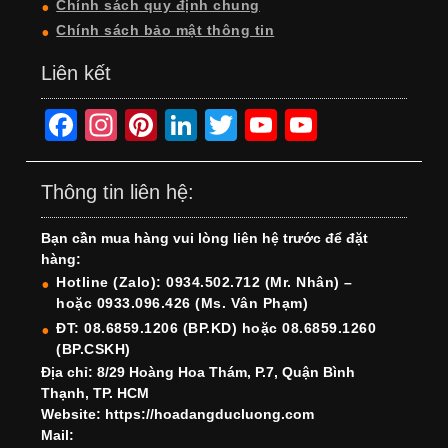
Chính sách quy định chung
Chính sách bảo mật thông tin
Liên kết
F
In
Pi
Li
T
Y
Y
a
st
nt
n
wi
o
o
c
a
er
k
tt
u
u
Thông tin liên hệ:
e
gr
e
e
er
T
T
Bạn cần mua hàng vui lòng liên hệ trước để đặt
b
a
st
dI
u
u
hàng:
o
m
n
b
b
Hotline (Zalo): 0934.502.712 (Mr. Nhân) –
hoặc 0933.096.426 (Ms. Vân Phạm)
o
e
e
ĐT: 08.6859.1206 (BP.KD) hoặc 08.6859.1260
k
C
(BP.CSKH)
h
Địa chỉ: 8/29 Hoàng Hoa Thám, P.7, Quận Bình
Thạnh, TP. HCM
a
Website: https://hoadangducluong.com
Mail:
n