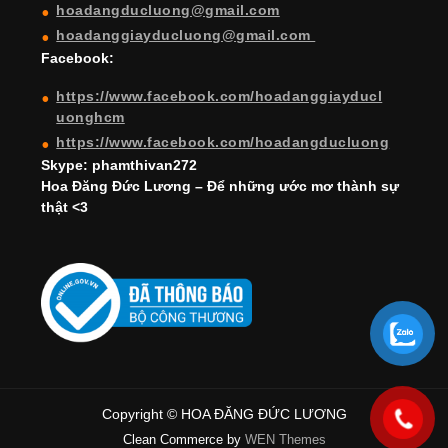
hoadangducluong@gmail.com
n
hoadanggiayducluong@gmail.com
el
Facebook:
https://www.facebook.com/hoadanggiayducl
uonghcm
https://www.facebook.com/hoadangducluong
Skype: phamthivan272
Hoa Đăng Đức Lương – Để những ước mơ thành sự
thật <3
Copyright © HOA ĐĂNG ĐỨC LƯƠNG
Clean Commerce by
WEN Themes