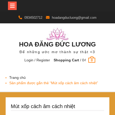
Skip
0934502712
hoadangducluong@gmail.com
to
content
HOA ĐĂNG ĐỨC LƯƠNG
Để những ước mơ thành sự thật <3
Login / Register
Shopping Cart
/
0
₫
0
Trang chủ
Sản phẩm được gắn thẻ “Mút xốp cách âm cách nhiệt”
Mút xốp cách âm cách nhiệt