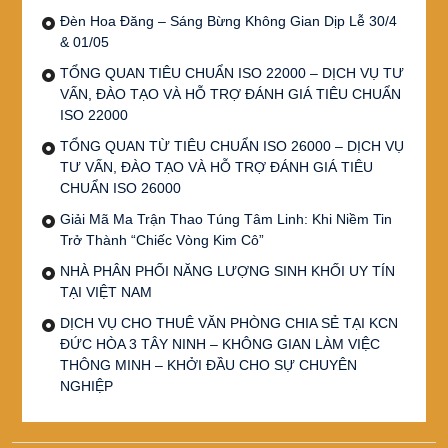
Đèn Hoa Đăng – Sáng Bừng Không Gian Dịp Lễ 30/4
& 01/05
TỔNG QUAN TIÊU CHUẨN ISO 22000 – DỊCH VỤ TƯ
VẤN, ĐÀO TẠO VÀ HỖ TRỢ ĐÁNH GIÁ TIÊU CHUẨN
ISO 22000
TỔNG QUAN TỪ TIÊU CHUẨN ISO 26000 – DỊCH VỤ
TƯ VẤN, ĐÀO TẠO VÀ HỖ TRỢ ĐÁNH GIÁ TIÊU
CHUẨN ISO 26000
Giải Mã Ma Trận Thao Túng Tâm Linh: Khi Niềm Tin
Trở Thành “Chiếc Vòng Kim Cô”
NHÀ PHÂN PHỐI NĂNG LƯỢNG SINH KHỐI UY TÍN
TẠI VIỆT NAM
DỊCH VỤ CHO THUÊ VĂN PHÒNG CHIA SẺ TẠI KCN
ĐỨC HÒA 3 TÂY NINH – KHÔNG GIAN LÀM VIỆC
THÔNG MINH – KHỞI ĐẦU CHO SỰ CHUYÊN
NGHIỆP