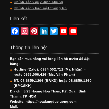
Chính sách quy định chung
Chính sách bảo mật thông tin
Liên kết
F
In
Pi
Li
T
Y
Y
a
st
nt
n
wi
o
o
c
a
er
k
tt
u
u
Thông tin liên hệ:
e
gr
e
e
er
T
T
Bạn cần mua hàng vui lòng liên hệ trước để đặt
b
a
st
dI
u
u
hàng:
o
m
n
b
b
Hotline (Zalo): 0934.502.712 (Mr. Nhân) –
hoặc 0933.096.426 (Ms. Vân Phạm)
o
e
e
ĐT: 08.6859.1206 (BP.KD) hoặc 08.6859.1260
k
C
(BP.CSKH)
h
Địa chỉ: 8/29 Hoàng Hoa Thám, P.7, Quận Bình
Thạnh, TP. HCM
a
Website: https://hoadangducluong.com
Mail:
n