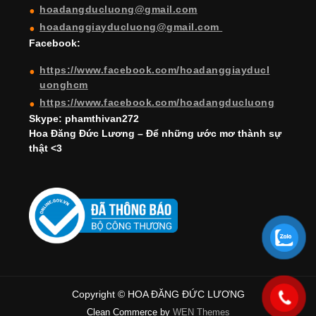
hoadangducluong@gmail.com
n
hoadanggiayducluong@gmail.com
el
Facebook:
https://www.facebook.com/hoadanggiayducl
uonghcm
https://www.facebook.com/hoadangducluong
Skype: phamthivan272
Hoa Đăng Đức Lương – Để những ước mơ thành sự
thật <3
Copyright © HOA ĐĂNG ĐỨC LƯƠNG
Clean Commerce by
WEN Themes