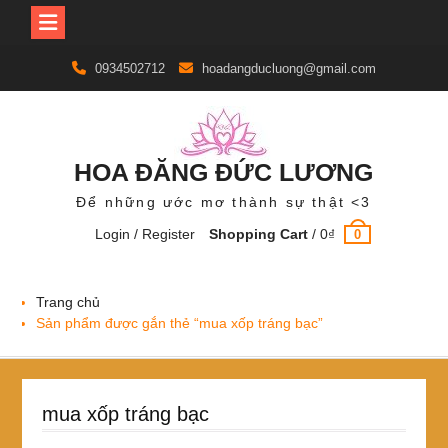
Skip
0934502712
hoadangducluong@gmail.com
to
content
HOA ĐĂNG ĐỨC LƯƠNG
Để những ước mơ thành sự thật <3
Login / Register
Shopping Cart
/
0
₫
0
Trang chủ
Sản phẩm được gắn thẻ “mua xốp tráng bạc”
mua xốp tráng bạc