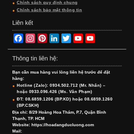
Chính sách quy định chung
Chính sách bảo mật thông tin
Liên kết
F
In
Pi
Li
T
Y
Y
a
st
nt
n
wi
o
o
c
a
er
k
tt
u
u
Thông tin liên hệ:
e
gr
e
e
er
T
T
Bạn cần mua hàng vui lòng liên hệ trước để đặt
b
a
st
dI
u
u
hàng:
o
m
n
b
b
Hotline (Zalo): 0934.502.712 (Mr. Nhân) –
hoặc 0933.096.426 (Ms. Vân Phạm)
o
e
e
ĐT: 08.6859.1206 (BP.KD) hoặc 08.6859.1260
k
C
(BP.CSKH)
h
Địa chỉ: 8/29 Hoàng Hoa Thám, P.7, Quận Bình
Thạnh, TP. HCM
a
Website: https://hoadangducluong.com
Mail:
n