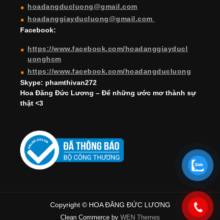
hoadangducluong@gmail.com
n
hoadanggiayducluong@gmail.com
el
Facebook:
https://www.facebook.com/hoadanggiayducl
uonghcm
https://www.facebook.com/hoadangducluong
Skype: phamthivan272
Hoa Đăng Đức Lương – Để những ước mơ thành sự
thật <3
Copyright © HOA ĐĂNG ĐỨC LƯƠNG
Clean Commerce by
WEN Themes