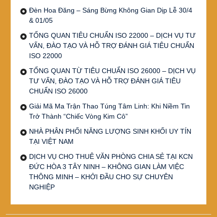
Đèn Hoa Đăng – Sáng Bừng Không Gian Dịp Lễ 30/4
& 01/05
TỔNG QUAN TIÊU CHUẨN ISO 22000 – DỊCH VỤ TƯ
VẤN, ĐÀO TẠO VÀ HỖ TRỢ ĐÁNH GIÁ TIÊU CHUẨN
ISO 22000
TỔNG QUAN TỪ TIÊU CHUẨN ISO 26000 – DỊCH VỤ
TƯ VẤN, ĐÀO TẠO VÀ HỖ TRỢ ĐÁNH GIÁ TIÊU
CHUẨN ISO 26000
Giải Mã Ma Trận Thao Túng Tâm Linh: Khi Niềm Tin
Trở Thành “Chiếc Vòng Kim Cô”
NHÀ PHÂN PHỐI NĂNG LƯỢNG SINH KHỐI UY TÍN
TẠI VIỆT NAM
DỊCH VỤ CHO THUÊ VĂN PHÒNG CHIA SẺ TẠI KCN
ĐỨC HÒA 3 TÂY NINH – KHÔNG GIAN LÀM VIỆC
THÔNG MINH – KHỞI ĐẦU CHO SỰ CHUYÊN
NGHIỆP