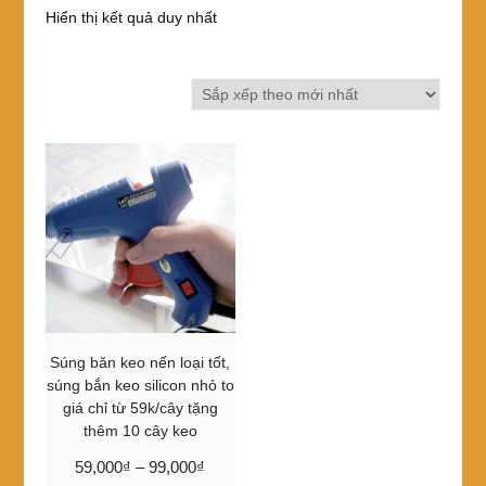
Hiển thị kết quả duy nhất
Súng băn keo nến loại tốt,
súng bắn keo silicon nhỏ to
giá chỉ từ 59k/cây tặng
thêm 10 cây keo
Khoảng
59,000
₫
–
99,000
₫