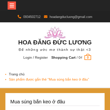
Skip
0934502712
hoadangducluong@gmail.com
to
content
HOA ĐĂNG ĐỨC LƯƠNG
Để những ước mơ thành sự thật <3
Login / Register
Shopping Cart
/
0
₫
0
Trang chủ
Sản phẩm được gắn thẻ “Mua súng bắn keo ở đâu”
Mua súng bắn keo ở đâu