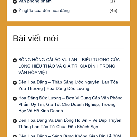
Văn phòng phẩm
(1)
Ý nghĩa của đèn hoa đăng
(45)
Bài viết mới
BÔNG HỒNG CÀI ÁO VU LAN – BIỂU TƯỢNG CỦA
LÒNG HIẾU THẢO VÀ GIÁ TRỊ GIA ĐÌNH TRONG
VĂN HÓA VIỆT
Đèn Hoa Đăng – Thắp Sáng Ước Nguyện, Lan Tỏa
Yêu Thương | Hoa Đăng Đức Lương
Hoa Đăng Đức Lương – Đơn Vị Cung Cấp Văn Phòng
Phẩm Uy Tín, Giá Tốt Cho Doanh Nghiệp, Trường
Học Và Hộ Kinh Doanh
Đèn Hoa Đăng Và Đèn Lồng Hội An – Vẻ Đẹp Truyền
Thống Lan Tỏa Từ Chùa Đến Khách Sạn
Đèn Hoa Đăng – Sáng Bừng Không Gian Dịp Lễ 30/4