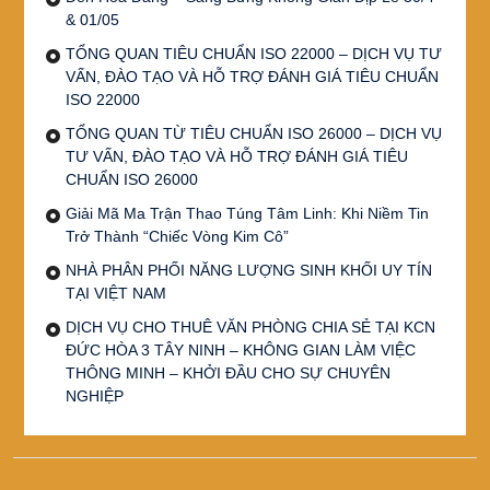
& 01/05
TỔNG QUAN TIÊU CHUẨN ISO 22000 – DỊCH VỤ TƯ
VẤN, ĐÀO TẠO VÀ HỖ TRỢ ĐÁNH GIÁ TIÊU CHUẨN
ISO 22000
TỔNG QUAN TỪ TIÊU CHUẨN ISO 26000 – DỊCH VỤ
TƯ VẤN, ĐÀO TẠO VÀ HỖ TRỢ ĐÁNH GIÁ TIÊU
CHUẨN ISO 26000
Giải Mã Ma Trận Thao Túng Tâm Linh: Khi Niềm Tin
Trở Thành “Chiếc Vòng Kim Cô”
NHÀ PHÂN PHỐI NĂNG LƯỢNG SINH KHỐI UY TÍN
TẠI VIỆT NAM
DỊCH VỤ CHO THUÊ VĂN PHÒNG CHIA SẺ TẠI KCN
ĐỨC HÒA 3 TÂY NINH – KHÔNG GIAN LÀM VIỆC
THÔNG MINH – KHỞI ĐẦU CHO SỰ CHUYÊN
NGHIỆP