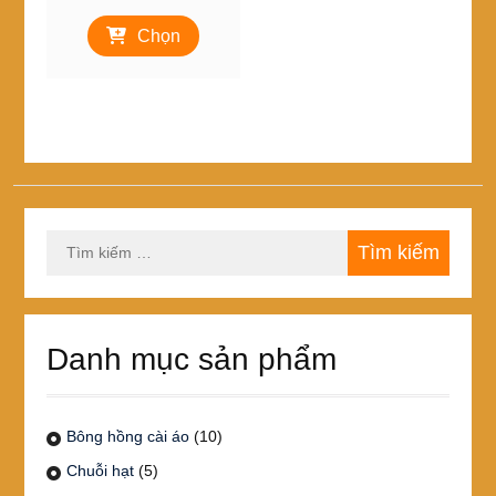
giá:
Sản
từ
Chọn
phẩm
59,000₫
này
đến
có
99,000₫
nhiều
biến
thể.
Các
tùy
chọn
Tìm
có
kiếm
thể
cho:
được
chọn
trên
Danh mục sản phẩm
trang
sản
phẩm
Bông hồng cài áo
(10)
Chuỗi hạt
(5)