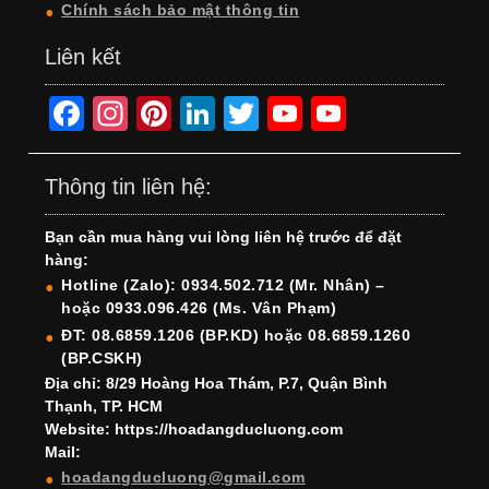
Chính sách bảo mật thông tin
Liên kết
F
In
Pi
Li
T
Y
Y
a
st
nt
n
wi
o
o
c
a
er
k
tt
u
u
Thông tin liên hệ:
e
gr
e
e
er
T
T
Bạn cần mua hàng vui lòng liên hệ trước để đặt
b
a
st
dI
u
u
hàng:
o
m
n
b
b
Hotline (Zalo): 0934.502.712 (Mr. Nhân) –
hoặc 0933.096.426 (Ms. Vân Phạm)
o
e
e
ĐT: 08.6859.1206 (BP.KD) hoặc 08.6859.1260
k
C
(BP.CSKH)
h
Địa chỉ: 8/29 Hoàng Hoa Thám, P.7, Quận Bình
Thạnh, TP. HCM
a
Website: https://hoadangducluong.com
Mail:
n
hoadangducluong@gmail.com