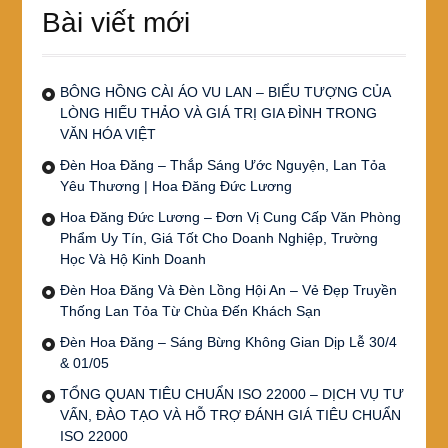
Bài viết mới
BÔNG HỒNG CÀI ÁO VU LAN – BIỂU TƯỢNG CỦA
LÒNG HIẾU THẢO VÀ GIÁ TRỊ GIA ĐÌNH TRONG
VĂN HÓA VIỆT
Đèn Hoa Đăng – Thắp Sáng Ước Nguyện, Lan Tỏa
Yêu Thương | Hoa Đăng Đức Lương
Hoa Đăng Đức Lương – Đơn Vị Cung Cấp Văn Phòng
Phẩm Uy Tín, Giá Tốt Cho Doanh Nghiệp, Trường
Học Và Hộ Kinh Doanh
Đèn Hoa Đăng Và Đèn Lồng Hội An – Vẻ Đẹp Truyền
Thống Lan Tỏa Từ Chùa Đến Khách Sạn
Đèn Hoa Đăng – Sáng Bừng Không Gian Dịp Lễ 30/4
& 01/05
TỔNG QUAN TIÊU CHUẨN ISO 22000 – DỊCH VỤ TƯ
VẤN, ĐÀO TẠO VÀ HỖ TRỢ ĐÁNH GIÁ TIÊU CHUẨN
ISO 22000