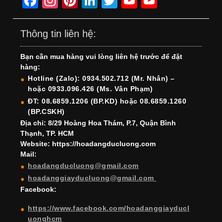
F
In
Pi
Li
T
Y
Y
a
st
nt
n
wi
o
o
c
a
er
k
tt
u
u
Thông tin liên hệ:
e
gr
e
e
er
T
T
Bạn cần mua hàng vui lòng liên hệ trước để đặt
b
a
st
dI
u
u
hàng:
o
m
n
b
b
Hotline (Zalo): 0934.502.712 (Mr. Nhân) –
hoặc 0933.096.426 (Ms. Vân Phạm)
o
e
e
ĐT: 08.6859.1206 (BP.KD) hoặc 08.6859.1260
k
C
(BP.CSKH)
h
Địa chỉ: 8/29 Hoàng Hoa Thám, P.7, Quận Bình
Thạnh, TP. HCM
a
Website: https://hoadangducluong.com
Mail:
n
hoadangducluong@gmail.com
n
hoadanggiayducluong@gmail.com
el
Facebook:
https://www.facebook.com/hoadanggiayducl
uonghcm