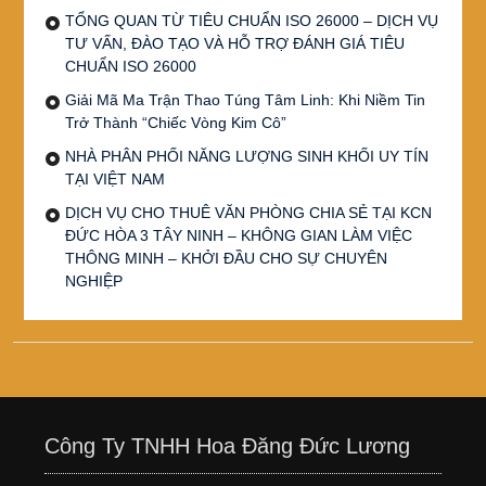
TỔNG QUAN TỪ TIÊU CHUẨN ISO 26000 – DỊCH VỤ
TƯ VẤN, ĐÀO TẠO VÀ HỖ TRỢ ĐÁNH GIÁ TIÊU
CHUẨN ISO 26000
Giải Mã Ma Trận Thao Túng Tâm Linh: Khi Niềm Tin
Trở Thành “Chiếc Vòng Kim Cô”
NHÀ PHÂN PHỐI NĂNG LƯỢNG SINH KHỐI UY TÍN
TẠI VIỆT NAM
DỊCH VỤ CHO THUÊ VĂN PHÒNG CHIA SẺ TẠI KCN
ĐỨC HÒA 3 TÂY NINH – KHÔNG GIAN LÀM VIỆC
THÔNG MINH – KHỞI ĐẦU CHO SỰ CHUYÊN
NGHIỆP
Công Ty TNHH Hoa Đăng Đức Lương