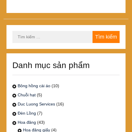
biến
thể.
Các
tùy
chọn
Tìm
có
kiếm
thể
cho:
được
chọn
trên
Danh mục sản phẩm
trang
sản
phẩm
Bông hồng cài áo
(10)
Chuỗi hạt
(5)
Duc Luong Services
(16)
Đèn Lồng
(7)
Hoa đăng
(43)
Hoa đăng giấy
(4)