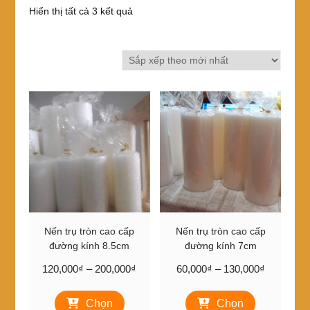
Đã
Hiển thị tất cả 3 kết quả
sắp
xếp
theo
mới
nhất
Nến trụ tròn cao cấp
Nến trụ tròn cao cấp
đường kính 8.5cm
đường kính 7cm
Khoảng
Khoảng
120,000
₫
–
200,000
₫
60,000
₫
–
130,000
₫
giá:
giá:
Sản
Sản
từ
từ
Chọn
Chọn
phẩm
phẩm