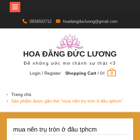
Skip
0934502712
hoadangducluong@gmail.com
to
content
HOA ĐĂNG ĐỨC LƯƠNG
Để những ước mơ thành sự thật <3
Login / Register
Shopping Cart
/
0
₫
0
Trang chủ
Sản phẩm được gắn thẻ “mua nến trụ tròn ở đâu tphcm”
mua nến trụ tròn ở đâu tphcm