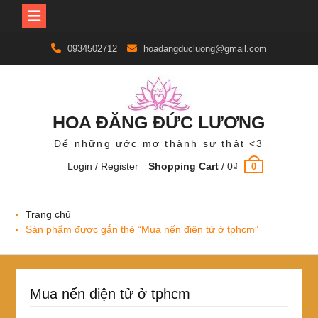
Skip
0934502712
hoadangducluong@gmail.com
to
content
HOA ĐĂNG ĐỨC LƯƠNG
Để những ước mơ thành sự thật <3
Login / Register
Shopping Cart
/
0
₫
0
Trang chủ
Sản phẩm được gắn thẻ “Mua nến điện tử ở tphcm”
Mua nến điện tử ở tphcm