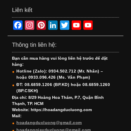
Liên kết
F
In
Pi
Li
T
Y
Y
a
st
nt
n
wi
o
o
c
a
er
k
tt
u
u
Thông tin liên hệ:
e
gr
e
e
er
T
T
Bạn cần mua hàng vui lòng liên hệ trước để đặt
b
a
st
dI
u
u
hàng:
o
m
n
b
b
Hotline (Zalo): 0934.502.712 (Mr. Nhân) –
hoặc 0933.096.426 (Ms. Vân Phạm)
o
e
e
ĐT: 08.6859.1206 (BP.KD) hoặc 08.6859.1260
k
C
(BP.CSKH)
h
Địa chỉ: 8/29 Hoàng Hoa Thám, P.7, Quận Bình
Thạnh, TP. HCM
a
Website: https://hoadangducluong.com
Mail:
n
hoadangducluong@gmail.com
n
hoadanggiayducluong@gmail.com