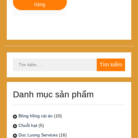
168,000₫.
là:
hàng
144,000₫.
Tìm
kiếm
cho:
Danh mục sản phẩm
Bông hồng cài áo
(10)
Chuỗi hạt
(5)
Duc Luong Services
(16)