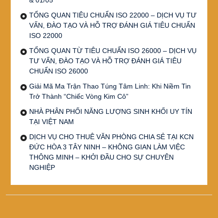
TỔNG QUAN TIÊU CHUẨN ISO 22000 – DỊCH VỤ TƯ
VẤN, ĐÀO TẠO VÀ HỖ TRỢ ĐÁNH GIÁ TIÊU CHUẨN
ISO 22000
TỔNG QUAN TỪ TIÊU CHUẨN ISO 26000 – DỊCH VỤ
TƯ VẤN, ĐÀO TẠO VÀ HỖ TRỢ ĐÁNH GIÁ TIÊU
CHUẨN ISO 26000
Giải Mã Ma Trận Thao Túng Tâm Linh: Khi Niềm Tin
Trở Thành “Chiếc Vòng Kim Cô”
NHÀ PHÂN PHỐI NĂNG LƯỢNG SINH KHỐI UY TÍN
TẠI VIỆT NAM
DỊCH VỤ CHO THUÊ VĂN PHÒNG CHIA SẺ TẠI KCN
ĐỨC HÒA 3 TÂY NINH – KHÔNG GIAN LÀM VIỆC
THÔNG MINH – KHỞI ĐẦU CHO SỰ CHUYÊN
NGHIỆP