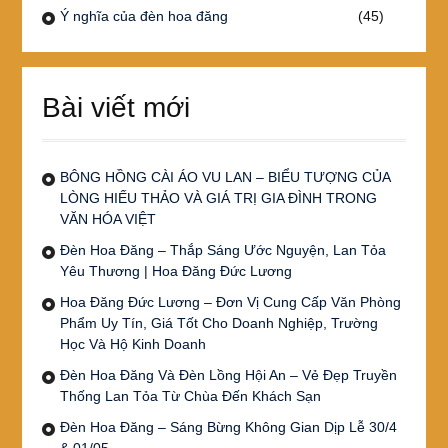
Ý nghĩa của đèn hoa đăng
(45)
Bài viết mới
BÔNG HỒNG CÀI ÁO VU LAN – BIỂU TƯỢNG CỦA
LÒNG HIẾU THẢO VÀ GIÁ TRỊ GIA ĐÌNH TRONG
VĂN HÓA VIỆT
Đèn Hoa Đăng – Thắp Sáng Ước Nguyện, Lan Tỏa
Yêu Thương | Hoa Đăng Đức Lương
Hoa Đăng Đức Lương – Đơn Vị Cung Cấp Văn Phòng
Phẩm Uy Tín, Giá Tốt Cho Doanh Nghiệp, Trường
Học Và Hộ Kinh Doanh
Đèn Hoa Đăng Và Đèn Lồng Hội An – Vẻ Đẹp Truyền
Thống Lan Tỏa Từ Chùa Đến Khách Sạn
Đèn Hoa Đăng – Sáng Bừng Không Gian Dịp Lễ 30/4
& 01/05