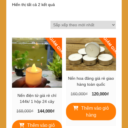
Đã
Hiển thị tất cả 2 kết quả
sắp
xếp
theo
mới
nhất
GIẢM GIÁ!
GIẢM GIÁ!
Nến hoa đăng giá rẻ giao
hàng toàn quốc
Giá
Giá
160,000
₫
120,000
₫
Nến điện tử giá rẻ chỉ
gốc
hiện
144k/ 1 hộp 24 cây
là:
tại
Thêm vào giỏ
Giá
Giá
168,000
₫
144,000
₫
160,000₫.
là:
hàng
gốc
hiện
120,000₫
là:
tại
Thêm vào giỏ