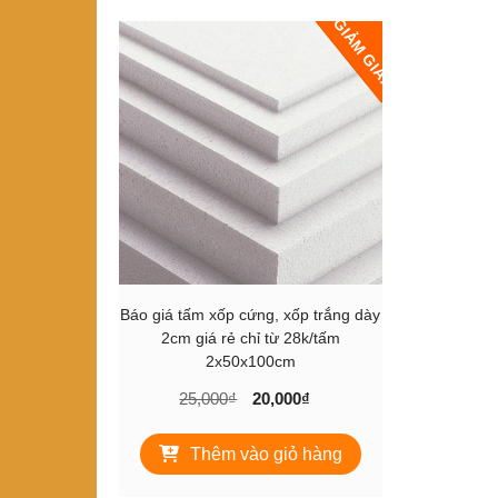
GIẢM GIÁ!
Báo giá tấm xốp cứng, xốp trắng dày
2cm giá rẻ chỉ từ 28k/tấm
2x50x100cm
Giá
Giá
25,000
₫
20,000
₫
gốc
hiện
là:
tại
Thêm vào giỏ hàng
25,000₫.
là:
20,000₫.