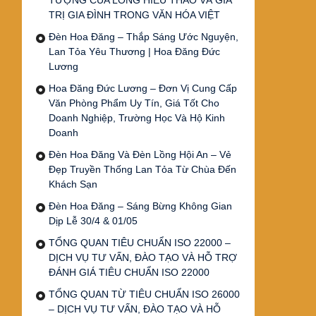
TƯỢNG CỦA LÒNG HIẾU THẢO VÀ GIÁ
TRỊ GIA ĐÌNH TRONG VĂN HÓA VIỆT
Đèn Hoa Đăng – Thắp Sáng Ước Nguyện,
Lan Tỏa Yêu Thương | Hoa Đăng Đức
Lương
Hoa Đăng Đức Lương – Đơn Vị Cung Cấp
Văn Phòng Phẩm Uy Tín, Giá Tốt Cho
Doanh Nghiệp, Trường Học Và Hộ Kinh
Doanh
Đèn Hoa Đăng Và Đèn Lồng Hội An – Vẻ
Đẹp Truyền Thống Lan Tỏa Từ Chùa Đến
Khách Sạn
Đèn Hoa Đăng – Sáng Bừng Không Gian
Dịp Lễ 30/4 & 01/05
TỔNG QUAN TIÊU CHUẨN ISO 22000 –
DỊCH VỤ TƯ VẤN, ĐÀO TẠO VÀ HỖ TRỢ
ĐÁNH GIÁ TIÊU CHUẨN ISO 22000
TỔNG QUAN TỪ TIÊU CHUẨN ISO 26000
– DỊCH VỤ TƯ VẤN, ĐÀO TẠO VÀ HỖ