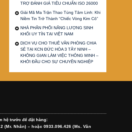
TRỢ ĐÁNH GIÁ TIÊU CHUẨN ISO 26000
Giải Mã Ma Trận Thao Túng Tâm Linh: Khi
Niềm Tin Trở Thành “Chiếc Vòng Kim Cô”
NHÀ PHÂN PHỐI NĂNG LƯỢNG SINH
KHỐI UY TÍN TẠI VIỆT NAM
DỊCH VỤ CHO THUÊ VĂN PHÒNG CHIA
SẺ TẠI KCN ĐỨC HÒA 3 TÂY NINH –
KHÔNG GIAN LÀM VIỆC THÔNG MINH –
KHỞI ĐẦU CHO SỰ CHUYÊN NGHIỆP
n hệ trước để đặt hàng:
12 (Mr. Nhân) – hoặc 0933.096.426 (Ms. Vân