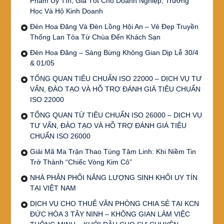
Phẩm Uy Tín, Giá Tốt Cho Doanh Nghiệp, Trường
Học Và Hộ Kinh Doanh
Đèn Hoa Đăng Và Đèn Lồng Hội An – Vẻ Đẹp Truyền
Thống Lan Tỏa Từ Chùa Đến Khách Sạn
Đèn Hoa Đăng – Sáng Bừng Không Gian Dịp Lễ 30/4
& 01/05
TỔNG QUAN TIÊU CHUẨN ISO 22000 – DỊCH VỤ TƯ
VẤN, ĐÀO TẠO VÀ HỖ TRỢ ĐÁNH GIÁ TIÊU CHUẨN
ISO 22000
TỔNG QUAN TỪ TIÊU CHUẨN ISO 26000 – DỊCH VỤ
TƯ VẤN, ĐÀO TẠO VÀ HỖ TRỢ ĐÁNH GIÁ TIÊU
CHUẨN ISO 26000
Giải Mã Ma Trận Thao Túng Tâm Linh: Khi Niềm Tin
Trở Thành “Chiếc Vòng Kim Cô”
NHÀ PHÂN PHỐI NĂNG LƯỢNG SINH KHỐI UY TÍN
TẠI VIỆT NAM
DỊCH VỤ CHO THUÊ VĂN PHÒNG CHIA SẺ TẠI KCN
ĐỨC HÒA 3 TÂY NINH – KHÔNG GIAN LÀM VIỆC