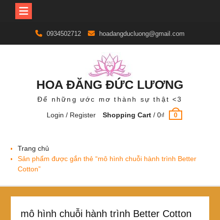
Skip
0934502712
hoadangducluong@gmail.com
to
content
HOA ĐĂNG ĐỨC LƯƠNG
Để những ước mơ thành sự thật <3
Login / Register
Shopping Cart
/
0
₫
0
Trang chủ
Sản phẩm được gắn thẻ “mô hình chuỗi hành trình Better
Cotton”
mô hình chuỗi hành trình Better Cotton