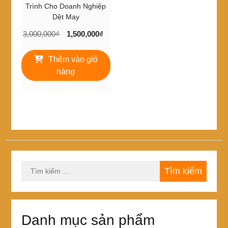
Trình Cho Doanh Nghiệp
Dệt May
Giá
Giá
3,000,000
₫
1,500,000
₫
gốc
hiện
là:
tại
Thêm vào giỏ
3,000,000₫.
là:
hàng
1,500,000₫.
Tìm
kiếm
cho:
Danh mục sản phẩm