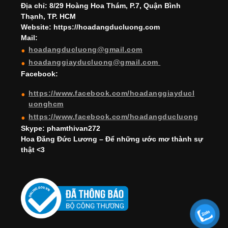
h
Địa chỉ: 8/29 Hoàng Hoa Thám, P.7, Quận Bình
Thạnh, TP. HCM
a
Website: https://hoadangducluong.com
Mail:
n
hoadangducluong@gmail.com
n
hoadanggiayducluong@gmail.com
el
Facebook:
https://www.facebook.com/hoadanggiayducl
uonghcm
https://www.facebook.com/hoadangducluong
Skype: phamthivan272
Hoa Đăng Đức Lương – Để những ước mơ thành sự
thật <3