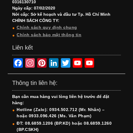
0316130710
Ngày cấp: 07/02/2020
Nới cấp: Sở kế hoạch và đầu tư Tp. Hồ Chí Minh
CHÍNH SÁCH CÔNG TY:
Chính sách quy định chung
Chính sách bảo mật thông tin
Liên kết
F
In
Pi
Li
T
Y
Y
a
st
nt
n
wi
o
o
c
a
er
k
tt
u
u
Thông tin liên hệ:
e
gr
e
e
er
T
T
Bạn cần mua hàng vui lòng liên hệ trước để đặt
b
a
st
dI
u
u
hàng:
o
m
n
b
b
Hotline (Zalo): 0934.502.712 (Mr. Nhân) –
hoặc 0933.096.426 (Ms. Vân Phạm)
o
e
e
ĐT: 08.6859.1206 (BP.KD) hoặc 08.6859.1260
k
C
(BP.CSKH)